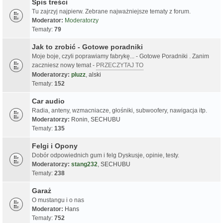
Spis treści
Tu zajrzyj najpierw. Zebrane najważniejsze tematy z forum.
Moderator:
Moderatorzy
Tematy:
79
Jak to zrobić - Gotowe poradniki
Moje boje, czyli poprawiamy fabrykę... - Gotowe Poradniki . Zanim
zaczniesz nowy temat -
PRZECZYTAJ TO
Moderatorzy:
pluzz
,
alski
Tematy:
152
Car audio
Radia, anteny, wzmacniacze, głośniki, subwoofery, nawigacja itp.
Moderatorzy:
Ronin
,
SECHUBU
Tematy:
135
Felgi i Opony
Dobór odpowiednich gum i felg Dyskusje, opinie, testy.
Moderatorzy:
stang232
,
SECHUBU
Tematy:
238
Garaż
O mustangu i o nas
Moderator:
Hans
Tematy:
752