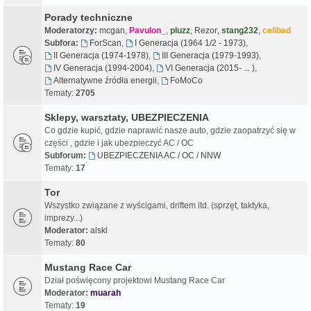
Porady techniczne
Moderatorzy:
mcgan
,
Pavulon_
,
pluzz
,
Rezor
,
stang232
,
celibad
Subfora:
ForScan
,
I Generacja (1964 1/2 - 1973)
,
II Generacja (1974-1978)
,
III Generacja (1979-1993)
,
IV Generacja (1994-2004)
,
VI Generacja (2015- ... )
,
Alternatywne źródła energii
,
FoMoCo
Tematy:
2705
Sklepy, warsztaty, UBEZPIECZENIA
Co gdzie kupić, gdzie naprawić nasze auto, gdzie zaopatrzyć się w
części , gdzie i jak ubezpieczyć AC / OC
Subforum:
UBEZPIECZENIA AC / OC / NNW
Tematy:
17
Tor
Wszystko związane z wyścigami, driftem itd. (sprzęt, taktyka,
imprezy...)
Moderator:
alski
Tematy:
80
Mustang Race Car
Dział poświęcony projektowi Mustang Race Car
Moderator:
muarah
Tematy:
19