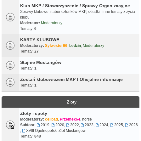
Klub MKP / Stowarzyszenie / Sprawy Organizacyjne
Sprawy klubowe, nabór członków MKP, składki i inne tematy z życia
klubu
Moderator:
Moderatorzy
Tematy:
6
KARTY KLUBOWE
Moderatorzy:
Sylwester66
,
bedzin
,
Moderatorzy
Tematy:
27
Stajnie Mustangów
Tematy:
1
Zostań klubowiczem MKP ! Oficjalne informacje
Tematy:
1
Zloty
Zloty i spoty
Moderatorzy:
celibad
,
Przemek64
,
horse
Subfora:
2019
,
2020
,
2022
,
2023
,
2024
,
2025
,
2026
,
XVIII Ogólnopolski Zlot Mustangów
Tematy:
848