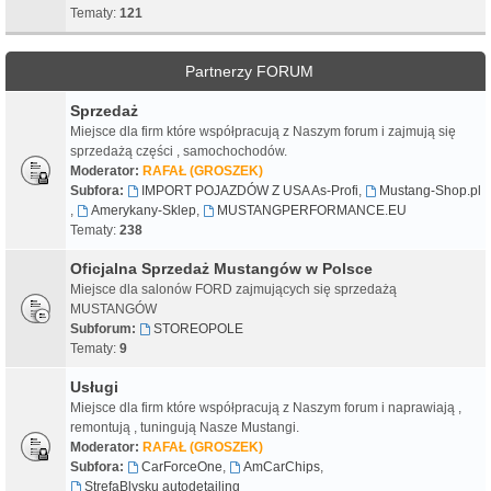
Tematy:
121
Partnerzy FORUM
Sprzedaż
Miejsce dla firm które współpracują z Naszym forum i zajmują się
sprzedażą części , samochochodów.
Moderator:
RAFAŁ (GROSZEK)
Subfora:
IMPORT POJAZDÓW Z USA As-Profi
,
Mustang-Shop.pl
,
Amerykany-Sklep
,
MUSTANGPERFORMANCE.EU
Tematy:
238
Oficjalna Sprzedaż Mustangów w Polsce
Miejsce dla salonów FORD zajmujących się sprzedażą
MUSTANGÓW
Subforum:
STOREOPOLE
Tematy:
9
Usługi
Miejsce dla firm które współpracują z Naszym forum i naprawiają ,
remontują , tuningują Nasze Mustangi.
Moderator:
RAFAŁ (GROSZEK)
Subfora:
CarForceOne
,
AmCarChips
,
StrefaBlysku autodetailing