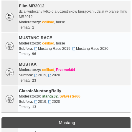
Film MR2012
dział widoczny tylko dla uczestników biorących udział w planie filmu
MR2012
Moderatorzy:
celibad
,
horse
Tematy:
1
MUSTANG RACE
Moderatorzy:
celibad
,
horse
Subfora:
Mustang Race 2019
,
Mustang Race 2020
Tematy:
96
MUSTKA
Moderatorzy:
celibad
,
Przemek64
Subfora:
2019
,
2020
Tematy:
23
ClassicMustangRally
Moderatorzy:
stang232
,
Sylwester66
Subfora:
2019
,
2020
Tematy:
13
Mustang