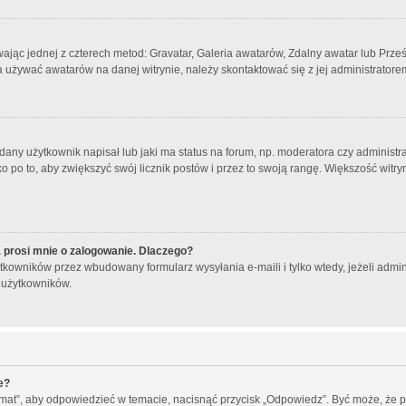
wając jednej z czterech metod: Gravatar, Galeria awatarów, Zdalny awatar lub Prze
a używać awatarów na danej witrynie, należy skontaktować się z jej administratore
ny użytkownik napisał lub jaki ma status na forum, np. moderatora czy administr
o po to, aby zwiększyć swój licznik postów i przez to swoją rangę. Większość witryn 
 prosi mnie o zalogowanie. Dlaczego?
kowników przez wbudowany formularz wysyłania e-maili i tylko wtedy, jeżeli admin
 użytkowników.
e?
emat”, aby odpowiedzieć w temacie, nacisnąć przycisk „Odpowiedz”. Być może, że 