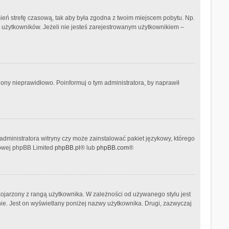
 zmień strefę czasową, tak aby była zgodna z twoim miejscem pobytu. Np.
h użytkowników. Jeżeli nie jesteś zarejestrowanym użytkownikiem –
ony nieprawidłowo. Poinformuj o tym administratora, by naprawił
administratora witryny czy może zainstalować pakiet językowy, którego
etowej phpBB Limited
phpBB.pl
® lub
phpBB.com
®
kojarzony z rangą użytkownika. W zależności od używanego stylu jest
nie. Jest on wyświetlany poniżej nazwy użytkownika. Drugi, zazwyczaj