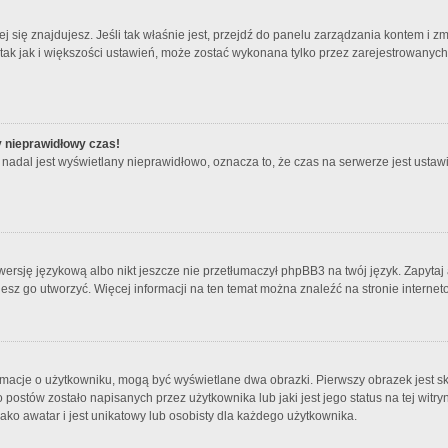
órej się znajdujesz. Jeśli tak właśnie jest, przejdź do panelu zarządzania kontem i
 tak jak i większości ustawień, może zostać wykonana tylko przez zarejestrowanyc
y nieprawidłowy czas!
nadal jest wyświetlany nieprawidłowo, oznacza to, że czas na serwerze jest ustawi
ersję językową albo nikt jeszcze nie przetłumaczył phpBB3 na twój język. Zapytaj 
bujesz go utworzyć. Więcej informacji na ten temat można znaleźć na stronie intern
rmacje o użytkowniku, mogą być wyświetlane dwa obrazki. Pierwszy obrazek jest s
ostów zostało napisanych przez użytkownika lub jaki jest jego status na tej witry
ko awatar i jest unikatowy lub osobisty dla każdego użytkownika.