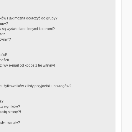
ików i jak można dołączyć do grupy?
rupy?
 są wyświetlane innymi kolorami?
a”?
cyjny”?
ści!
mości!
iwy e-mail od kogoś z tej witryny!
żytkowników z listy przyjaciół lub wrogów?
ra?
aca wyników?
ustą stronę?!
ty i tematy?