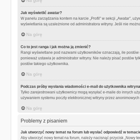
Na górę
Jak wyświetlić awatar?
W panelu zarządzania kontem na karcie „Profil” w sekcji „Awatar”, uży
wyświetlania są uzależnione od administratora witryny. Jeśli nie możn
Na górę
Co to jest ranga i jak można ją zmienić?
Rangi wyświetlane pod nazwami użytkowników oznaczają, ile postów da
ponieważ ustawia je administrator witryny. Nie należy pisać postów tylk
postów takiego użytkownika.
Na górę
Podczas próby wysłania wiadomości e-mail do użytkownika witryna
Tylko zarejestrowani użytkownicy mogą wysyłać e-maile do innych użyt
używaniem systemu poczty elektronicznej witryny przez anonimowych
Na górę
Problemy z pisaniem
Jak utworzyć nowy temat na forum lub wysłać odpowiedź w temaci
Aby utworzyć nowy temat na forum, należy nacisnąć przycisk „Nowy t