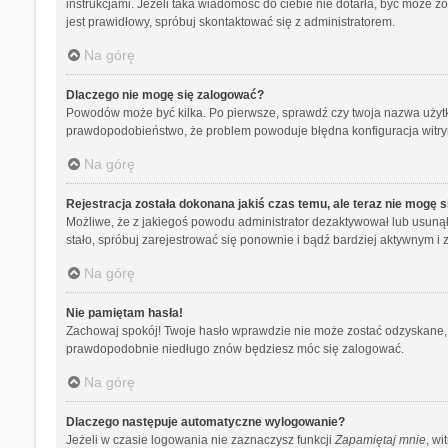
instrukcjami. Jeżeli taka wiadomość do ciebie nie dotarła, być może 
jest prawidłowy, spróbuj skontaktować się z administratorem.
Na górę
Dlaczego nie mogę się zalogować?
Powodów może być kilka. Po pierwsze, sprawdź czy twoja nazwa użytkown
prawdopodobieństwo, że problem powoduje błędna konfiguracja witryny,
Na górę
Rejestracja została dokonana jakiś czas temu, ale teraz nie mogę 
Możliwe, że z jakiegoś powodu administrator dezaktywował lub usunął tw
stało, spróbuj zarejestrować się ponownie i bądź bardziej aktywnym
Na górę
Nie pamiętam hasła!
Zachowaj spokój! Twoje hasło wprawdzie nie może zostać odzyskane, a
prawdopodobnie niedługo znów będziesz móc się zalogować.
Na górę
Dlaczego następuje automatyczne wylogowanie?
Jeżeli w czasie logowania nie zaznaczysz funkcji
Zapamiętaj mnie
, wi