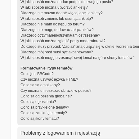
W jaki sposób można dodać podpis do swojego posta?
W jaki sposób można utworzyć ankietę?
Dlaczego nie można dodać więcej opcji ankiety?
W jaki sposób zmienić lub usunąć ankietę?
Dlaczego nie mam dostępu do forum?
Dlaczego nie mogę dodawać załączników?
Dlaczego otrzymałem/otrzymałam ostrzeżenie?
W jaki sposób można zgłosić posty moderatorowi?
Do czego służy przycisk “Zapisz” znajdujący się w oknie tworzenia te
Dlaczego mój post musi być akceptowany?
W jaki sposób mogę przesunąć swój temat na górę strony tematów?
Formatowanie i typy tematów
Co to jest BBCode?
Czy można używać języka HTML?
Co to są są emotikony?
Czy można umieszczać obrazki w poście?
Co to są ogłoszenia globalne?
Co to są ogłoszenia?
Co to są przyklejone tematy?
Co to są zamknięte tematy?
Co to są ikony tematu?
Problemy z logowaniem i rejestracją