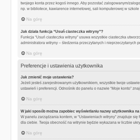
twojego konta przez kogoś innego. Aby pozostać zalogowanym/zalog
np. w bibliotece, kawiarence internetowej, sali komputerowej w szkole lub
Na górę
Jak działa funkcja “Usuń ciasteczka witryny”?
Funkcja “Usuń ciasteczka witryny” usuwa wszystkie ciasteczka utworzo
administratora witryny – śledzenia przeczytanych i nieprzeczytanyc
Na górę
Preferencje i ustawienia użytkownika
Jak zmienić moje ustawienia?
Jeżeli jesteś zarejestrowanym użytkownikiem, wszystkie twoje ustaw
ustawień i preferencji. Odnośnik do panelu o nazwie “Moje konto” znaj
Na górę
W jaki sposób można zapobiec wyświetlaniu nazwy użytkownika na 
W panelu zarządzania kontem, w “Ustawieniach witryny” znajduje się 
dla ciebie. Twoja obecność na witrynie będzie wykazana w liczbie ukr
Na górę