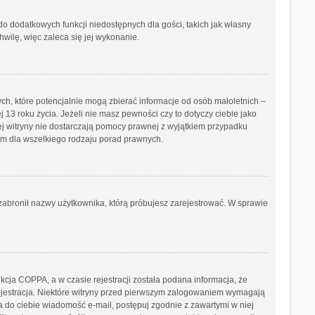
 do dodatkowych funkcji niedostępnych dla gości, takich jak własny
wilę, więc zaleca się jej wykonanie.
ch, które potencjalnie mogą zbierać informacje od osób małoletnich –
3 roku życia. Jeżeli nie masz pewności czy to dotyczy ciebie jako
tej witryny nie dostarczają pomocy prawnej z wyjątkiem przypadku
ym dla wszelkiego rodzaju porad prawnych.
b zabronił nazwy użytkownika, którą próbujesz zarejestrować. W sprawie
cja COPPA, a w czasie rejestracji została podana informacja, że
 rejestracja. Niektóre witryny przed pierwszym zalogowaniem wymagają
ana do ciebie wiadomość e-mail, postępuj zgodnie z zawartymi w niej