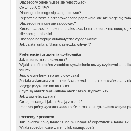
Dlaczego w ogóle muszę się rejestrować?
Co to jest COPPA?
Dlaczego nie mogę się zarejestrować?
Rejestracja została przeprowadzona poprawnie, ale nie mogę się zal
Dlaczego nie mogę się zalogować?
Rejestracja została dokonana jakiś czas temu, ale teraz nie mogę się
Nie pamiętam hasła!
Dlaczego następuje automatyczne wylogowanie?
Jak działa funkcja “Usuń ciasteczka witryny”?
Preferencje i ustawienia użytkownika
Jak zmienić moje ustawienia?
W jaki sposób można zapobiec wyświetlaniu nazwy użytkownika na li
forum?
Jest wyświetlany nieprawidłowy czas!
Została wykonana zmiana strefy czasowej, a nadal jest wyświetlany n
Mojego języka nie ma na liście!
Czym są obrazki wyświetlane obok nazwy użytkownika?
Jak wyświetlić awatar?
Co to jest ranga i jak można ją zmienić?
Podczas próby wysłania wiadomości e-mail do użytkownika witryna p
Problemy z pisaniem
Jak utworzyć nowy temat na forum lub wysłać odpowiedź w temacie?
W jaki sposób można zmienić lub usunąć post?