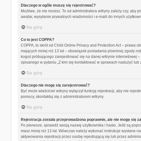
Dlaczego w ogóle muszę się rejestrować?
Możliwe, że nie musisz. To od administratora witryny zależy czy, aby p
awatar, wysyłanie prywatnych wiadomości i e-maili do innych użytkowni
Na górę
Co to jest COPPA?
COPPA, to skrót od Child Online Privacy and Protection Act – prawa o
mających mniej niż 13 lat – obowiązek posiadania pisemnej zgody rodz
kogoś próbującego zarejestrować się na danej witrynie internetowej – 
opisanego w pytaniu „Z kim się kontaktować w sprawach nadużyć lub 
Na górę
Dlaczego nie mogę się zarejestrować?
Być może właściciel witryny wyłączył funkcję rejestracji, aby nie reje
pomocy, skontaktuj się z administratorem witryny.
Na górę
Rejestracja została przeprowadzona poprawnie, ale nie mogę się z
Po pierwsze, sprawdź swoją nazwę użytkownika i hasło. Jeśli są popra
masz mniej niż 13 lat. Wówczas należy wykonać instrukcje wysłane na 
aktywowania rejestracji przez osobę rejestrującą się lub przez adminis