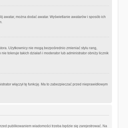
ślij awatar, można dodać awatar. Wyświetlanie awatarów i sposób ich
m.
atora. Użytkownicy nie mogą bezpośrednio zmieniać stylu rang,
nie toleruje takich działań i moderator lub administrator obniży licznik
istrator włączył tę funkcję. Ma to zabezpieczać przed nieprawidłowym
przed publikowaniem wiadomości trzeba będzie się zarejestrować. Na