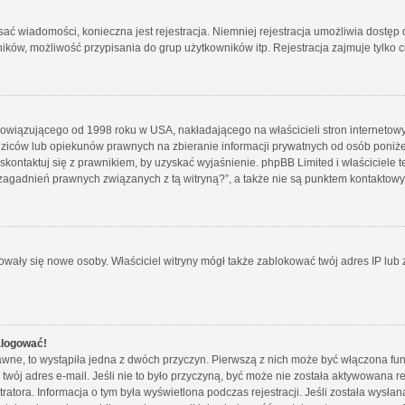
isać wiadomości, konieczna jest rejestracja. Niemniej rejestracja umożliwia dostęp
ków, możliwość przypisania do grup użytkowników itp. Rejestracja zajmuje tylko ch
bowiązującego od 1998 roku w USA, nakładającego na właścicieli stron internetowy
iców lub opiekunów prawnych na zbieranie informacji prywatnych od osób poniżej 1
skontaktuj się z prawnikiem, by uzyskać wyjaśnienie. phpBB Limited i właściciele 
zagadnień prawnych związanych z tą witryną?”, a także nie są punktem kontaktow
strowały się nowe osoby. Właściciel witryny mógł także zablokować twój adres IP lu
alogować!
wne, to wystąpiła jedna z dwóch przyczyn. Pierwszą z nich może być włączona funk
twój adres e-mail. Jeśli nie to było przyczyną, być może nie została aktywowana
tratora. Informacja o tym była wyświetlona podczas rejestracji. Jeśli została wysł