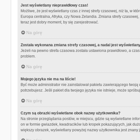
Jest wyświetlany nieprawidłowy czas!
Możliwe, że jest wyświetlany czas z innej strefy czasowej, niż ta, w kt
Europa centralna, Afryka, czy Nowa Zelandia. Zmiana strefy czasowej,
teraz jest dobry moment, by się zarejestrować.
Na górę
Została wykonana zmiana strefy czasowej, a nadal jest wyświetlan
Jeżeli na pewno strefa czasowa została ustawiona prawidłowo, a czas 
problem.
Na górę
Mojego języka nie ma na liście!
Być może administrator nie zainstalował pakietu zawierającego twoją w
potrzebujesz. Jeśli pakiet dla twojego języka nie istnieje, może spró
Na górę
Czym są obrazki wyświetlane obok nazwy użytkownika?
Na stronie przeglądania postów, w miejscu, gdzie są wyświetlane info
on w formie gwiazdek, kwadracików lub kropek pokazujących, jak dużo p
większy obrazek, wyświetlany powyżej nazwy użytkownika jest znany ja