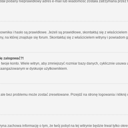
został podany nieprawidłowy adres e-mail lub wiadomość została zatrzymana przez f
ika i hasło są prawidłowe. Jeżeli są prawidłowe, skontaktuj się z właścicielem wit
 na której znajduje się forum. Skontaktuj się z właścicielem witryny i powiadom 
się zalogować?!
oje konto. Wiele witryn, aby zmniejszyć rozmiar bazy danych, cyklicznie usuwa użyt
 i zaangażowanym w dyskusje użytkownikiem.
le bez problemu może zostać zresetowane. Przejdź na stronę logowania i kliknij o
tryna zachowa informację o tym, że twój pobyt na tej witrynie będzie trwał tylko o