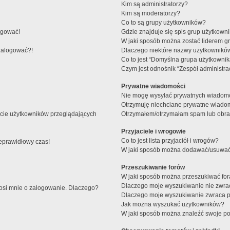
Kim są administratorzy?
Kim są moderatorzy?
Co to są grupy użytkowników?
ogować!
Gdzie znajduje się spis grup użytkown
W jaki sposób można zostać liderem g
 zalogować?!
Dlaczego niektóre nazwy użytkowników
Co to jest “Domyślna grupa użytkownik
Czym jest odnośnik “Zespół administra
Prywatne wiadomości
Nie mogę wysyłać prywatnych wiadomo
Otrzymuję niechciane prywatne wiado
ście użytkowników przeglądających
Otrzymałem/otrzymałam spam lub obraźl
Przyjaciele i wrogowie
Co to jest lista przyjaciół i wrogów?
ieprawidłowy czas!
W jaki sposób można dodawać/usuwać u
Przeszukiwanie forów
W jaki sposób można przeszukiwać fo
Dlaczego moje wyszukiwanie nie zwr
rosi mnie o zalogowanie. Dlaczego?
Dlaczego moje wyszukiwanie zwraca p
Jak można wyszukać użytkowników?
W jaki sposób można znaleźć swoje pos