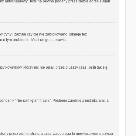
iltr antyspamowy. Jeśli na pewno podany przez ciebie adres e-mail
ryny i zapytaj czy cię nie zablokowano. Istnieje też
go o tym problemie. Musi on go naprawić.
kowników, którzy nic nie pisali przez dłuższy czas. Jeśli tak się
dnośnik “Nie pamiętam hasła”. Postępuj zgodnie z instrukcjami, a
kreślony przez administratora czas. Zapobiega to niewłaściwemu użyciu