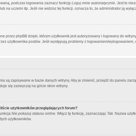
owaną, podczas logowania zaznacz funkcję
Loguj mnie automatycznie
. Jest to ni
 na uczelni itp. Jeśli nie widzisz tej funkcji, oznacza to, że administrator ją wyłącz
ne przez phpBB dzięki, którym użytkownik jest autoryzowany i logowany do witryny.
h przez użytkownika postów. Jeśli występują problemy z logowaniem/wylogowaniem,
ienia są zapisywane w bazie danych witryny. Aby je zmienić, przejdź do panelu z
duje się zazwyczaj na górze stron witryny.
liście użytkowników przeglądających forum?
funkcja
Nie pokazuj statusu online
. Włącz tę funkcję, zaznaczając
Tak
. Nazwa użytk
ytych użytkowników.