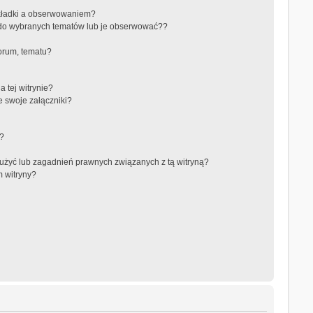
akładki a obserwowaniem?
do wybranych tematów lub je obserwować??
orum, tematu?
 tej witrynie?
e swoje załączniki?
a?
użyć lub zagadnień prawnych związanych z tą witryną?
m witryny?