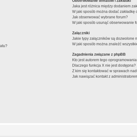
Obserwowanie tematów i zakładki
Jaka jest różnica między dodaniem z
W jaki sposób można dodać zakładkę 
Jak obserwować wybrane forum?
W jaki sposób usunąć obserwowanie f
Załączniki
Jakie typy załączników są dozwolone na
W jaki sposób można znaleźć wszystki
matu?
Zagadnienia związane z phpBB
Kto jest autorem tego oprogramowani
Dlaczego funkcja X nie jest dostępna?
Z kim się kontaktować w sprawach nad
Jak nawiązać kontakt z administratore