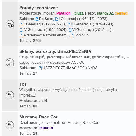
Porady techniczne
Moderatorzy:
mcgan
,
Pavulon_
,
pluzz
,
Rezor
,
stang232
,
celibad
Subfora:
ForScan
,
I Generacja (1964 1/2 - 1973)
,
II Generacja (1974-1978)
,
III Generacja (1979-1993)
,
IV Generacja (1994-2004)
,
VI Generacja (2015- ... )
,
Alternatywne źródła energii
,
FoMoCo
Tematy:
2705
Sklepy, warsztaty, UBEZPIECZENIA
Co gdzie kupić, gdzie naprawić nasze auto, gdzie zaopatrzyć się w
części , gdzie i jak ubezpieczyć AC / OC
Subforum:
UBEZPIECZENIA AC / OC / NNW
Tematy:
17
Tor
Wszystko związane z wyścigami, driftem itd. (sprzęt, taktyka,
imprezy...)
Moderator:
alski
Tematy:
80
Mustang Race Car
Dział poświęcony projektowi Mustang Race Car
Moderator:
muarah
Tematy:
19