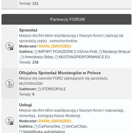
Tematy:
121
Partnerzy FORUM
Sprzedaż
Miejsce dla firm które współpracują z Naszym forum i zajmują się
sprzedażą części , samochochodów.
Moderator:
RAFAŁ (GROSZEK)
Subfora:
IMPORT POJAZDÓW Z USA As-Profi
,
Mustang-Shop.pl
,
Amerykany-Sklep
,
MUSTANGPERFORMANCE.EU
Tematy:
238
Oficjalna Sprzedaż Mustangów w Polsce
Miejsce dla salonów FORD zajmujących się sprzedażą
MUSTANGÓW
Subforum:
STOREOPOLE
Tematy:
9
Usługi
Miejsce dla firm które współpracują z Naszym forum i naprawiają ,
remontują , tuningują Nasze Mustangi.
Moderator:
RAFAŁ (GROSZEK)
Subfora:
CarForceOne
,
AmCarChips
,
StrefaBlysku autodetailing