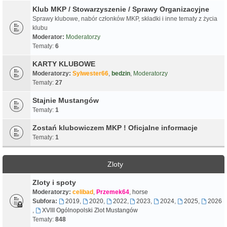
Klub MKP / Stowarzyszenie / Sprawy Organizacyjne
Sprawy klubowe, nabór członków MKP, składki i inne tematy z życia
klubu
Moderator:
Moderatorzy
Tematy:
6
KARTY KLUBOWE
Moderatorzy:
Sylwester66
,
bedzin
,
Moderatorzy
Tematy:
27
Stajnie Mustangów
Tematy:
1
Zostań klubowiczem MKP ! Oficjalne informacje
Tematy:
1
Zloty
Zloty i spoty
Moderatorzy:
celibad
,
Przemek64
,
horse
Subfora:
2019
,
2020
,
2022
,
2023
,
2024
,
2025
,
2026
,
XVIII Ogólnopolski Zlot Mustangów
Tematy:
848