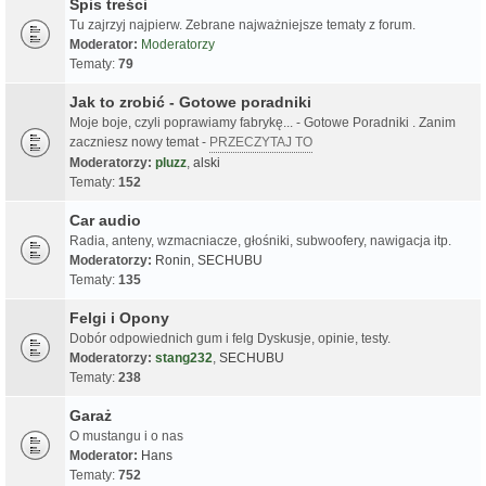
Spis treści
Tu zajrzyj najpierw. Zebrane najważniejsze tematy z forum.
Moderator:
Moderatorzy
Tematy:
79
Jak to zrobić - Gotowe poradniki
Moje boje, czyli poprawiamy fabrykę... - Gotowe Poradniki . Zanim
zaczniesz nowy temat -
PRZECZYTAJ TO
Moderatorzy:
pluzz
,
alski
Tematy:
152
Car audio
Radia, anteny, wzmacniacze, głośniki, subwoofery, nawigacja itp.
Moderatorzy:
Ronin
,
SECHUBU
Tematy:
135
Felgi i Opony
Dobór odpowiednich gum i felg Dyskusje, opinie, testy.
Moderatorzy:
stang232
,
SECHUBU
Tematy:
238
Garaż
O mustangu i o nas
Moderator:
Hans
Tematy:
752