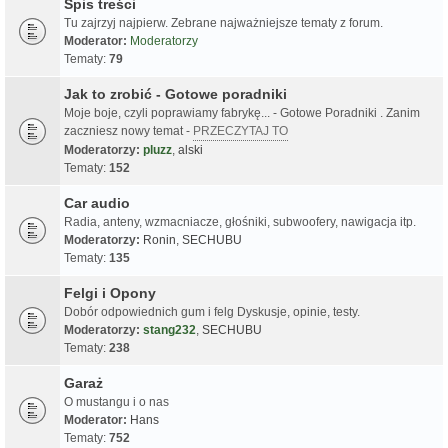
Spis treści
Tu zajrzyj najpierw. Zebrane najważniejsze tematy z forum.
Moderator:
Moderatorzy
Tematy:
79
Jak to zrobić - Gotowe poradniki
Moje boje, czyli poprawiamy fabrykę... - Gotowe Poradniki . Zanim
zaczniesz nowy temat -
PRZECZYTAJ TO
Moderatorzy:
pluzz
,
alski
Tematy:
152
Car audio
Radia, anteny, wzmacniacze, głośniki, subwoofery, nawigacja itp.
Moderatorzy:
Ronin
,
SECHUBU
Tematy:
135
Felgi i Opony
Dobór odpowiednich gum i felg Dyskusje, opinie, testy.
Moderatorzy:
stang232
,
SECHUBU
Tematy:
238
Garaż
O mustangu i o nas
Moderator:
Hans
Tematy:
752