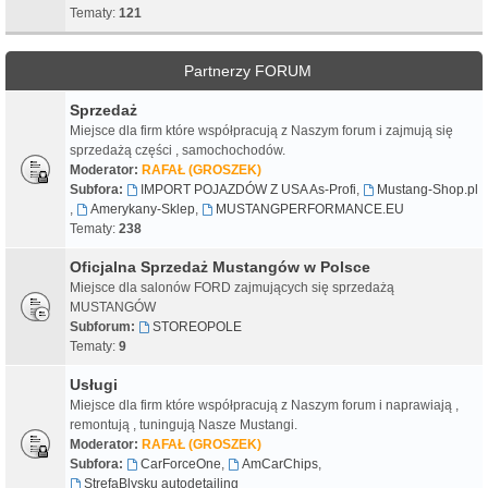
Tematy:
121
Partnerzy FORUM
Sprzedaż
Miejsce dla firm które współpracują z Naszym forum i zajmują się
sprzedażą części , samochochodów.
Moderator:
RAFAŁ (GROSZEK)
Subfora:
IMPORT POJAZDÓW Z USA As-Profi
,
Mustang-Shop.pl
,
Amerykany-Sklep
,
MUSTANGPERFORMANCE.EU
Tematy:
238
Oficjalna Sprzedaż Mustangów w Polsce
Miejsce dla salonów FORD zajmujących się sprzedażą
MUSTANGÓW
Subforum:
STOREOPOLE
Tematy:
9
Usługi
Miejsce dla firm które współpracują z Naszym forum i naprawiają ,
remontują , tuningują Nasze Mustangi.
Moderator:
RAFAŁ (GROSZEK)
Subfora:
CarForceOne
,
AmCarChips
,
StrefaBlysku autodetailing