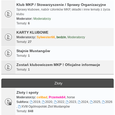
Klub MKP / Stowarzyszenie / Sprawy Organizacyjne
Sprawy klubowe, nabór członków MKP, składki i inne tematy z życia
klubu
Moderator:
Moderatorzy
Tematy:
6
KARTY KLUBOWE
Moderatorzy:
Sylwester66
,
bedzin
,
Moderatorzy
Tematy:
27
Stajnie Mustangów
Tematy:
1
Zostań klubowiczem MKP ! Oficjalne informacje
Tematy:
1
Zloty
Zloty i spoty
Moderatorzy:
celibad
,
Przemek64
,
horse
Subfora:
2019
,
2020
,
2022
,
2023
,
2024
,
2025
,
2026
,
XVIII Ogólnopolski Zlot Mustangów
Tematy:
848