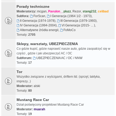
Porady techniczne
Moderatorzy:
mcgan
,
Pavulon_
,
pluzz
,
Rezor
,
stang232
,
celibad
Subfora:
ForScan
,
I Generacja (1964 1/2 - 1973)
,
II Generacja (1974-1978)
,
III Generacja (1979-1993)
,
IV Generacja (1994-2004)
,
VI Generacja (2015- ... )
,
Alternatywne źródła energii
,
FoMoCo
Tematy:
2705
Sklepy, warsztaty, UBEZPIECZENIA
Co gdzie kupić, gdzie naprawić nasze auto, gdzie zaopatrzyć się w
części , gdzie i jak ubezpieczyć AC / OC
Subforum:
UBEZPIECZENIA AC / OC / NNW
Tematy:
17
Tor
Wszystko związane z wyścigami, driftem itd. (sprzęt, taktyka,
imprezy...)
Moderator:
alski
Tematy:
80
Mustang Race Car
Dział poświęcony projektowi Mustang Race Car
Moderator:
muarah
Tematy:
19