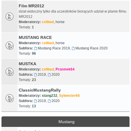
Film MR2012
dział widoczny tylko dla uczestników biorących udział w planie filmu
MR2012
Moderatorzy:
celibad
,
horse
Tematy:
1
MUSTANG RACE
Moderatorzy:
celibad
,
horse
Subfora:
Mustang Race 2019
,
Mustang Race 2020
Tematy:
96
MUSTKA
Moderatorzy:
celibad
,
Przemek64
Subfora:
2019
,
2020
Tematy:
23
ClassicMustangRally
Moderatorzy:
stang232
,
Sylwester66
Subfora:
2019
,
2020
Tematy:
13
Mustang