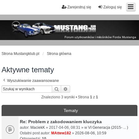
Zarejestruj się
Zaloguj się
Forum użytkowników i miłośników Forda Mustanga
Strona Mustangklub.pl
Strona główna
Aktywne tematy
Wyszukiwanie zaawansowane
Szukaj
Wyszukiwanie zaawansowane
Znaleziono 3 wyniki • Strona
1
z
1
Tematy
Re: Problem z zakodowaniem kluczyka
autor:
MaciekK
» 2017-04-06, 08:31 » w
VI Generacja (2015- ... )
Ostatni post autor:
MAttew182
»
2026-08-06, 10:59
Odpowiedzi:
10