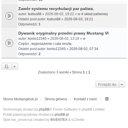
Zawór systemu recyrkulacji par paliwa.
autor:
kubus88
» 2026-08-02, 19:22 » w
4 układ paliwowy
Ostatni post autor:
kubus88
»
2026-08-03, 19:21
Odpowiedzi:
1
Dywanik oryginalny przedni prawy Mustang VI
autor:
konio12345
» 2026-06-02, 13:19 » w
Części , wyposażenie i cała reszta.
Ostatni post autor:
konio12345
»
2026-08-02, 07:34
Odpowiedzi:
2
Znaleziono 3 wyniki • Strona
1
z
1
Przejdź do
Strona Mustangklub.pl
Strona główna
Kontakt z nami
Technologię dostarcza
phpBB
® Forum Software © phpBB Limited
Polski pakiet językowy dostarcza
phpBB.pl
Style we_universal created by
INVENTEA
& v12mike