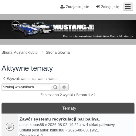
Zarejestruj się
Zaloguj się
Forum użytkowników i miłośników Forda Mustanga
Strona Mustangklub.pl
Strona główna
Aktywne tematy
Wyszukiwanie zaawansowane
Szukaj
Wyszukiwanie zaawansowane
Znaleziono 2 wyniki • Strona
1
z
1
Tematy
Zawór systemu recyrkulacji par paliwa.
autor:
kubus88
» 2026-08-02, 19:22 » w
4 układ paliwowy
Ostatni post autor:
kubus88
»
2026-08-03, 19:21
Odpowiedzi:
1