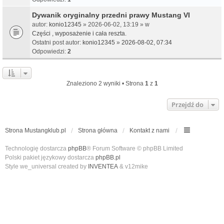
Dywanik oryginalny przedni prawy Mustang VI
autor:
konio12345
» 2026-06-02, 13:19 » w
Części , wyposażenie i cała reszta.
Ostatni post autor:
konio12345
»
2026-08-02, 07:34
Odpowiedzi:
2
Znaleziono 2 wyniki • Strona
1
z
1
Przejdź do
Strona Mustangklub.pl
Strona główna
Kontakt z nami
Technologię dostarcza
phpBB
® Forum Software © phpBB Limited
Polski pakiet językowy dostarcza
phpBB.pl
Style we_universal created by
INVENTEA
& v12mike