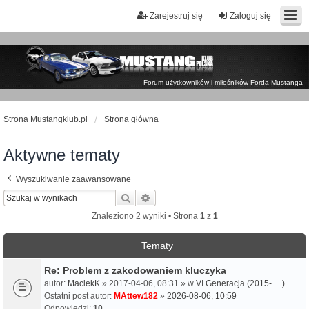
Zarejestruj się
Zaloguj się
Forum użytkowników i miłośników Forda Mustanga
Strona Mustangklub.pl
Strona główna
Aktywne tematy
Wyszukiwanie zaawansowane
Szukaj
Wyszukiwanie zaawansowane
Znaleziono 2 wyniki • Strona
1
z
1
Tematy
Re: Problem z zakodowaniem kluczyka
autor:
MaciekK
» 2017-04-06, 08:31 » w
VI Generacja (2015- ... )
Ostatni post autor:
MAttew182
»
2026-08-06, 10:59
Odpowiedzi:
10