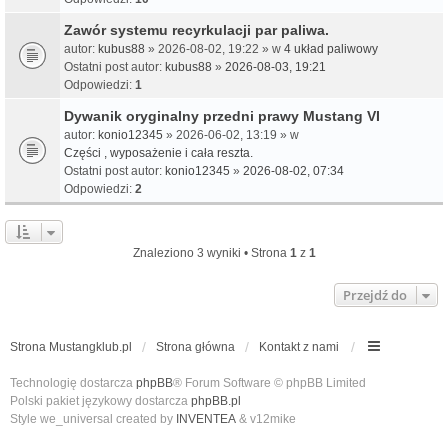
Zawór systemu recyrkulacji par paliwa.
autor:
kubus88
» 2026-08-02, 19:22 » w
4 układ paliwowy
Ostatni post autor:
kubus88
»
2026-08-03, 19:21
Odpowiedzi:
1
Dywanik oryginalny przedni prawy Mustang VI
autor:
konio12345
» 2026-06-02, 13:19 » w
Części , wyposażenie i cała reszta.
Ostatni post autor:
konio12345
»
2026-08-02, 07:34
Odpowiedzi:
2
Znaleziono 3 wyniki • Strona
1
z
1
Przejdź do
Strona Mustangklub.pl
Strona główna
Kontakt z nami
Technologię dostarcza
phpBB
® Forum Software © phpBB Limited
Polski pakiet językowy dostarcza
phpBB.pl
Style we_universal created by
INVENTEA
& v12mike