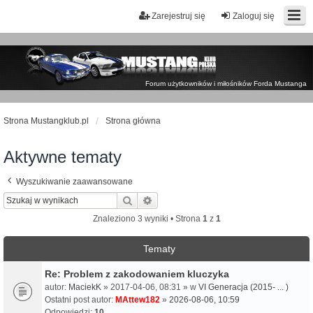
Zarejestruj się
Zaloguj się
Forum użytkowników i miłośników Forda Mustanga
Strona Mustangklub.pl
Strona główna
Aktywne tematy
Wyszukiwanie zaawansowane
Szukaj
Wyszukiwanie zaawansowane
Znaleziono 3 wyniki • Strona
1
z
1
Tematy
Re: Problem z zakodowaniem kluczyka
autor:
MaciekK
» 2017-04-06, 08:31 » w
VI Generacja (2015- ... )
Ostatni post autor:
MAttew182
»
2026-08-06, 10:59
Odpowiedzi:
10