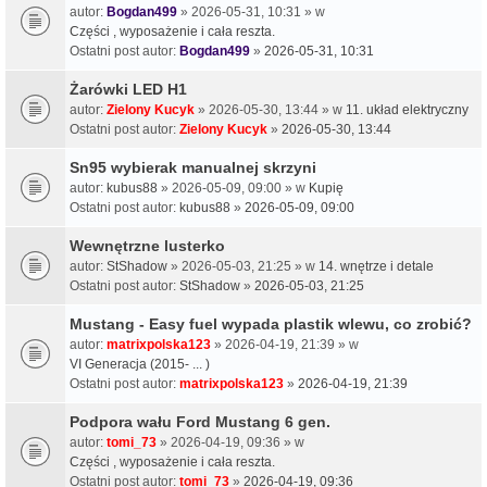
autor:
Bogdan499
» 2026-05-31, 10:31 » w
Części , wyposażenie i cała reszta.
Ostatni post autor:
Bogdan499
»
2026-05-31, 10:31
Żarówki LED H1
autor:
Zielony Kucyk
» 2026-05-30, 13:44 » w
11. układ elektryczny
Ostatni post autor:
Zielony Kucyk
»
2026-05-30, 13:44
Sn95 wybierak manualnej skrzyni
autor:
kubus88
» 2026-05-09, 09:00 » w
Kupię
Ostatni post autor:
kubus88
»
2026-05-09, 09:00
Wewnętrzne lusterko
autor:
StShadow
» 2026-05-03, 21:25 » w
14. wnętrze i detale
Ostatni post autor:
StShadow
»
2026-05-03, 21:25
Mustang - Easy fuel wypada plastik wlewu, co zrobić?
autor:
matrixpolska123
» 2026-04-19, 21:39 » w
VI Generacja (2015- ... )
Ostatni post autor:
matrixpolska123
»
2026-04-19, 21:39
Podpora wału Ford Mustang 6 gen.
autor:
tomi_73
» 2026-04-19, 09:36 » w
Części , wyposażenie i cała reszta.
Ostatni post autor:
tomi_73
»
2026-04-19, 09:36