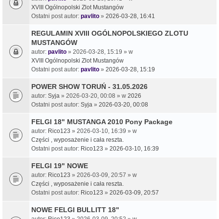
XVIII Ogólnopolski Zlot Mustangów
Ostatni post autor:
pavlito
»
2026-03-28, 16:41
REGULAMIN XVIII OGÓLNOPOLSKIEGO ZLOTU
MUSTANGÓW
autor:
pavlito
» 2026-03-28, 15:19 » w
XVIII Ogólnopolski Zlot Mustangów
Ostatni post autor:
pavlito
»
2026-03-28, 15:19
POWER SHOW TORUŃ - 31.05.2026
autor:
Syja
» 2026-03-20, 00:08 » w
2026
Ostatni post autor:
Syja
»
2026-03-20, 00:08
FELGI 18" MUSTANGA 2010 Pony Package
autor:
Rico123
» 2026-03-10, 16:39 » w
Części , wyposażenie i cała reszta.
Ostatni post autor:
Rico123
»
2026-03-10, 16:39
FELGI 19" NOWE
autor:
Rico123
» 2026-03-09, 20:57 » w
Części , wyposażenie i cała reszta.
Ostatni post autor:
Rico123
»
2026-03-09, 20:57
NOWE FELGI BULLITT 18"
autor:
Rico123
» 2026-03-09, 20:52 » w