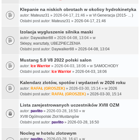
Klepanie na niskich obrotach w okolicy hydrokinetyka
autor:
Mateusz31
» 2026-04-17, 21:46 » w
VI Generacja (2015- ... )
Ostatni post autor:
Mateusz31
»
2026-04-17, 21:46
Izolacja wygluszenie silnika maski
autor:
Daywalker88
» 2026-04-08, 13:04 » w
Sklepy, warsztaty, UBEZPIECZENIA
Ostatni post autor:
Daywalker88
»
2026-04-08, 13:04
Mustang 5.0 V8 2022 polski salon
autor:
Ice Warrior
» 2026-04-03, 18:06 » w
SAMOCHODY
Ostatni post autor:
Ice Warrior
»
2026-04-03, 18:06
Kalendarz zlotów, spotów i wydarzeń w 2026 roku
autor:
RAFAŁ (GROSZEK)
» 2026-03-30, 15:14 » w
2026
Ostatni post autor:
RAFAŁ (GROSZEK)
»
2026-03-30, 15:14
Lista zarejestrowanych uczestników XVIII OZM
autor:
pavlito
» 2026-03-28, 16:50 » w
XVIII Ogólnopolski Zlot Mustangów
Ostatni post autor:
pavlito
»
2026-03-28, 16:50
Nocleg w hotelu zlotowym
autor:
pavlito
» 2026-03-28, 16:41 » w