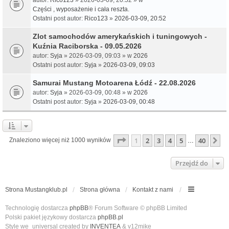
Części , wyposażenie i cała reszta.
Ostatni post autor:
Rico123
»
2026-03-09, 20:52
Zlot samochodów amerykańskich i tuningowych -
Kuźnia Raciborska - 09.05.2026
autor:
Syja
» 2026-03-09, 09:03 » w
2026
Ostatni post autor:
Syja
»
2026-03-09, 09:03
Samurai Mustang Motoarena Łódź - 22.08.2026
autor:
Syja
» 2026-03-09, 00:48 » w
2026
Ostatni post autor:
Syja
»
2026-03-09, 00:48
Strona
1
z
40
1
2
3
4
5
40
N
Znaleziono więcej niż 1000 wyników
…
Przejdź do
Strona Mustangklub.pl
Strona główna
Kontakt z nami
Technologię dostarcza
phpBB
® Forum Software © phpBB Limited
Polski pakiet językowy dostarcza
phpBB.pl
Style we_universal created by
INVENTEA
& v12mike