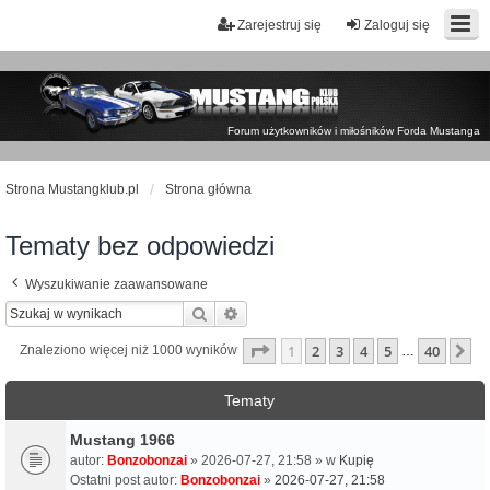
Zarejestruj się
Zaloguj się
Forum użytkowników i miłośników Forda Mustanga
Strona Mustangklub.pl
Strona główna
Tematy bez odpowiedzi
Wyszukiwanie zaawansowane
Szukaj
Wyszukiwanie zaawansowane
Strona
1
z
40
1
2
3
4
5
40
N
Znaleziono więcej niż 1000 wyników
…
Tematy
Mustang 1966
autor:
Bonzobonzai
» 2026-07-27, 21:58 » w
Kupię
Ostatni post autor:
Bonzobonzai
»
2026-07-27, 21:58