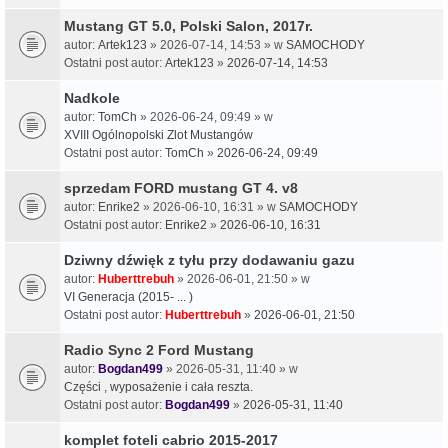
Mustang GT 5.0, Polski Salon, 2017r.
autor:
Artek123
» 2026-07-14, 14:53 » w
SAMOCHODY
Ostatni post autor:
Artek123
»
2026-07-14, 14:53
Nadkole
autor:
TomCh
» 2026-06-24, 09:49 » w
XVIII Ogólnopolski Zlot Mustangów
Ostatni post autor:
TomCh
»
2026-06-24, 09:49
sprzedam FORD mustang GT 4. v8
autor:
Enrike2
» 2026-06-10, 16:31 » w
SAMOCHODY
Ostatni post autor:
Enrike2
»
2026-06-10, 16:31
Dziwny dźwięk z tyłu przy dodawaniu gazu
autor:
Huberttrebuh
» 2026-06-01, 21:50 » w
VI Generacja (2015- ... )
Ostatni post autor:
Huberttrebuh
»
2026-06-01, 21:50
Radio Sync 2 Ford Mustang
autor:
Bogdan499
» 2026-05-31, 11:40 » w
Części , wyposażenie i cała reszta.
Ostatni post autor:
Bogdan499
»
2026-05-31, 11:40
komplet foteli cabrio 2015-2017