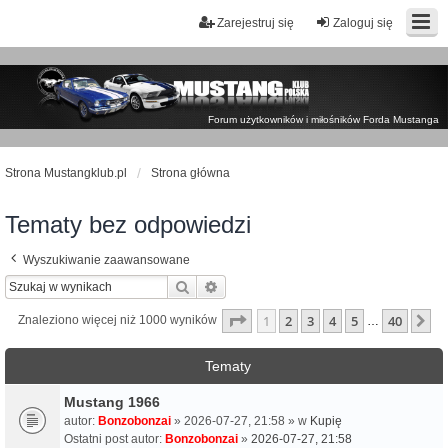
Zarejestruj się
Zaloguj się
Forum użytkowników i miłośników Forda Mustanga
Strona Mustangklub.pl
Strona główna
Tematy bez odpowiedzi
Wyszukiwanie zaawansowane
Szukaj
Wyszukiwanie zaawansowane
Strona
1
z
40
1
2
3
4
5
40
N
Znaleziono więcej niż 1000 wyników
…
Tematy
Mustang 1966
autor:
Bonzobonzai
» 2026-07-27, 21:58 » w
Kupię
Ostatni post autor:
Bonzobonzai
»
2026-07-27, 21:58