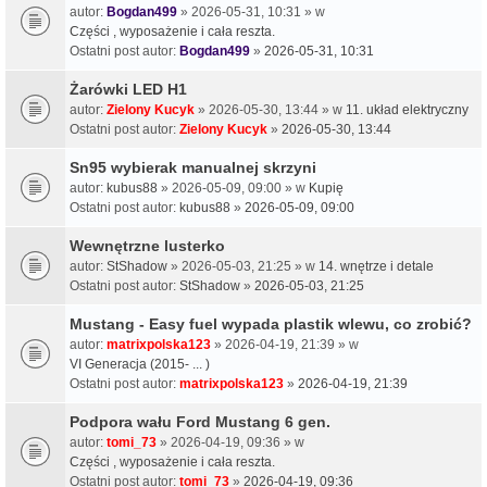
autor:
Bogdan499
» 2026-05-31, 10:31 » w
Części , wyposażenie i cała reszta.
Ostatni post autor:
Bogdan499
»
2026-05-31, 10:31
Żarówki LED H1
autor:
Zielony Kucyk
» 2026-05-30, 13:44 » w
11. układ elektryczny
Ostatni post autor:
Zielony Kucyk
»
2026-05-30, 13:44
Sn95 wybierak manualnej skrzyni
autor:
kubus88
» 2026-05-09, 09:00 » w
Kupię
Ostatni post autor:
kubus88
»
2026-05-09, 09:00
Wewnętrzne lusterko
autor:
StShadow
» 2026-05-03, 21:25 » w
14. wnętrze i detale
Ostatni post autor:
StShadow
»
2026-05-03, 21:25
Mustang - Easy fuel wypada plastik wlewu, co zrobić?
autor:
matrixpolska123
» 2026-04-19, 21:39 » w
VI Generacja (2015- ... )
Ostatni post autor:
matrixpolska123
»
2026-04-19, 21:39
Podpora wału Ford Mustang 6 gen.
autor:
tomi_73
» 2026-04-19, 09:36 » w
Części , wyposażenie i cała reszta.
Ostatni post autor:
tomi_73
»
2026-04-19, 09:36