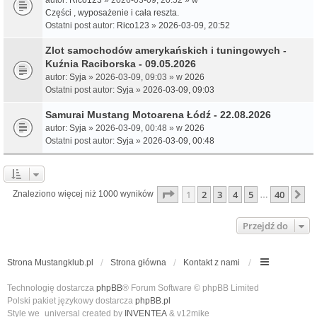
Części , wyposażenie i cała reszta.
Ostatni post autor:
Rico123
»
2026-03-09, 20:52
Zlot samochodów amerykańskich i tuningowych -
Kuźnia Raciborska - 09.05.2026
autor:
Syja
» 2026-03-09, 09:03 » w
2026
Ostatni post autor:
Syja
»
2026-03-09, 09:03
Samurai Mustang Motoarena Łódź - 22.08.2026
autor:
Syja
» 2026-03-09, 00:48 » w
2026
Ostatni post autor:
Syja
»
2026-03-09, 00:48
Strona
1
z
40
1
2
3
4
5
40
N
Znaleziono więcej niż 1000 wyników
…
Przejdź do
Strona Mustangklub.pl
Strona główna
Kontakt z nami
Technologię dostarcza
phpBB
® Forum Software © phpBB Limited
Polski pakiet językowy dostarcza
phpBB.pl
Style we_universal created by
INVENTEA
& v12mike