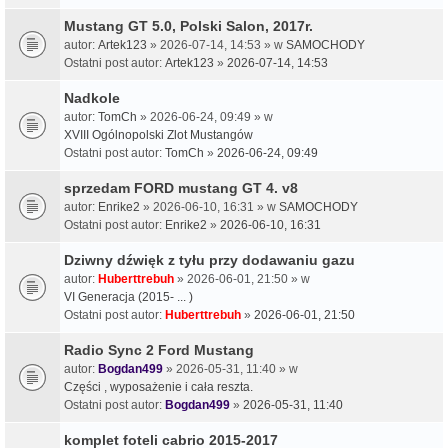
Mustang GT 5.0, Polski Salon, 2017r.
autor:
Artek123
» 2026-07-14, 14:53 » w
SAMOCHODY
Ostatni post autor:
Artek123
»
2026-07-14, 14:53
Nadkole
autor:
TomCh
» 2026-06-24, 09:49 » w
XVIII Ogólnopolski Zlot Mustangów
Ostatni post autor:
TomCh
»
2026-06-24, 09:49
sprzedam FORD mustang GT 4. v8
autor:
Enrike2
» 2026-06-10, 16:31 » w
SAMOCHODY
Ostatni post autor:
Enrike2
»
2026-06-10, 16:31
Dziwny dźwięk z tyłu przy dodawaniu gazu
autor:
Huberttrebuh
» 2026-06-01, 21:50 » w
VI Generacja (2015- ... )
Ostatni post autor:
Huberttrebuh
»
2026-06-01, 21:50
Radio Sync 2 Ford Mustang
autor:
Bogdan499
» 2026-05-31, 11:40 » w
Części , wyposażenie i cała reszta.
Ostatni post autor:
Bogdan499
»
2026-05-31, 11:40
komplet foteli cabrio 2015-2017