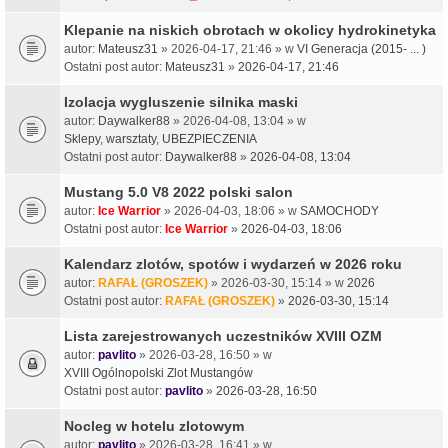
Klepanie na niskich obrotach w okolicy hydrokinetyka
autor:
Mateusz31
» 2026-04-17, 21:46 » w
VI Generacja (2015- ... )
Ostatni post autor:
Mateusz31
»
2026-04-17, 21:46
Izolacja wygluszenie silnika maski
autor:
Daywalker88
» 2026-04-08, 13:04 » w
Sklepy, warsztaty, UBEZPIECZENIA
Ostatni post autor:
Daywalker88
»
2026-04-08, 13:04
Mustang 5.0 V8 2022 polski salon
autor:
Ice Warrior
» 2026-04-03, 18:06 » w
SAMOCHODY
Ostatni post autor:
Ice Warrior
»
2026-04-03, 18:06
Kalendarz zlotów, spotów i wydarzeń w 2026 roku
autor:
RAFAŁ (GROSZEK)
» 2026-03-30, 15:14 » w
2026
Ostatni post autor:
RAFAŁ (GROSZEK)
»
2026-03-30, 15:14
Lista zarejestrowanych uczestników XVIII OZM
autor:
pavlito
» 2026-03-28, 16:50 » w
XVIII Ogólnopolski Zlot Mustangów
Ostatni post autor:
pavlito
»
2026-03-28, 16:50
Nocleg w hotelu zlotowym
autor:
pavlito
» 2026-03-28, 16:41 » w