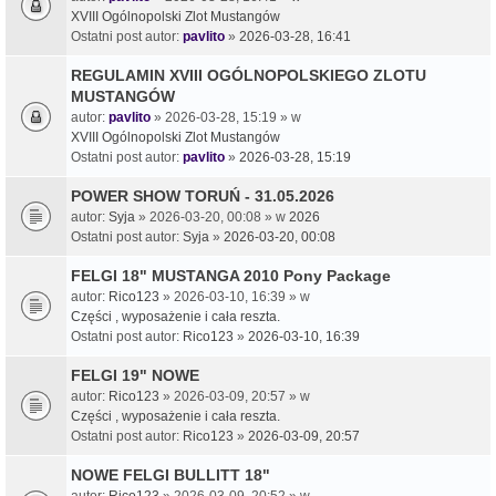
XVIII Ogólnopolski Zlot Mustangów
Ostatni post autor:
pavlito
»
2026-03-28, 16:41
REGULAMIN XVIII OGÓLNOPOLSKIEGO ZLOTU
MUSTANGÓW
autor:
pavlito
» 2026-03-28, 15:19 » w
XVIII Ogólnopolski Zlot Mustangów
Ostatni post autor:
pavlito
»
2026-03-28, 15:19
POWER SHOW TORUŃ - 31.05.2026
autor:
Syja
» 2026-03-20, 00:08 » w
2026
Ostatni post autor:
Syja
»
2026-03-20, 00:08
FELGI 18" MUSTANGA 2010 Pony Package
autor:
Rico123
» 2026-03-10, 16:39 » w
Części , wyposażenie i cała reszta.
Ostatni post autor:
Rico123
»
2026-03-10, 16:39
FELGI 19" NOWE
autor:
Rico123
» 2026-03-09, 20:57 » w
Części , wyposażenie i cała reszta.
Ostatni post autor:
Rico123
»
2026-03-09, 20:57
NOWE FELGI BULLITT 18"
autor:
Rico123
» 2026-03-09, 20:52 » w