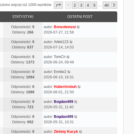
Strona
1
z
40
1
2
3
4
5
40
Następn
eziono więcej niż 1000 wyników
…
STATYSTYKI
OSTATNI POST
Odpowiedzi:
0
autor:
Bonzobonzai
Odsłony:
266
2026-07-27, 21:58
Odpowiedzi:
0
autor:
Artek123
Odsłony:
637
2026-07-14, 14:53
Odpowiedzi:
0
autor:
TomCh
Odsłony:
1373
2026-06-24, 09:49
Odpowiedzi:
0
autor:
Enrike2
Odsłony:
1094
2026-06-10, 16:31
Odpowiedzi:
0
autor:
Huberttrebuh
Odsłony:
1088
2026-06-01, 21:50
Odpowiedzi:
0
autor:
Bogdan499
Odsłony:
723
2026-05-31, 11:40
Odpowiedzi:
0
autor:
Bogdan499
Odsłony:
692
2026-05-31, 10:31
Odpowiedzi:
0
autor:
Zielony Kucyk