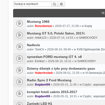
Szukaj
Wyszukiwanie zaawansowa
TE
Mustang 1966
autor:
Bonzobonzai
» 2026-07-27, 21:58 » w
Kupię
Mustang GT 5.0, Polski Salon, 2017r.
autor:
Artek123
» 2026-07-14, 14:53 » w
SAMOCHODY
Nadkole
autor:
TomCh
» 2026-06-24, 09:49 » w
XVIII Ogólnopolski Zl
sprzedam FORD mustang GT 4. v8
autor:
Enrike2
» 2026-06-10, 16:31 » w
SAMOCHODY
Dziwny dźwięk z tyłu przy dodawaniu gazu
autor:
Huberttrebuh
» 2026-06-01, 21:50 » w
VI Generacja (20
Radio Sync 2 Ford Mustang
autor:
Bogdan499
» 2026-05-31, 11:40 » w
Części , wyposaże
komplet foteli cabrio 2015-2017
autor:
Bogdan499
» 2026-05-31, 10:31 » w
Części , wyposaże
Żarówki LED H1