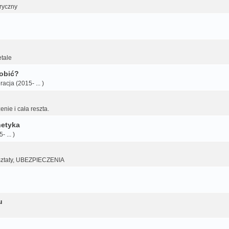
tryczny
etale
robić?
acja (2015- ... )
nie i cała reszta.
netyka
 ... )
sztaty, UBEZPIECZENIA
u