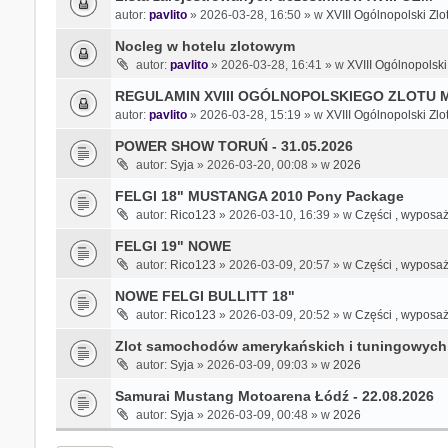
autor:
pavlito
» 2026-03-28, 16:50 » w
XVIII Ogólnopolski Zl
Nocleg w hotelu zlotowym
autor:
pavlito
» 2026-03-28, 16:41 » w
XVIII Ogólnopolsk
REGULAMIN XVIII OGÓLNOPOLSKIEGO ZLOTU
autor:
pavlito
» 2026-03-28, 15:19 » w
XVIII Ogólnopolski Zl
POWER SHOW TORUŃ - 31.05.2026
autor:
Syja
» 2026-03-20, 00:08 » w
2026
FELGI 18" MUSTANGA 2010 Pony Package
autor:
Rico123
» 2026-03-10, 16:39 » w
Części , wyposaże
FELGI 19" NOWE
autor:
Rico123
» 2026-03-09, 20:57 » w
Części , wyposaże
NOWE FELGI BULLITT 18"
autor:
Rico123
» 2026-03-09, 20:52 » w
Części , wyposaże
Zlot samochodów amerykańskich i tuningowych -
autor:
Syja
» 2026-03-09, 09:03 » w
2026
Samurai Mustang Motoarena Łódź - 22.08.2026
autor:
Syja
» 2026-03-09, 00:48 » w
2026