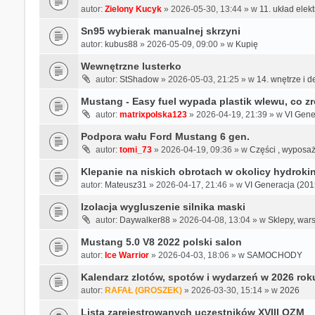
autor:
Zielony Kucyk
» 2026-05-30, 13:44 » w
11. układ elek
Sn95 wybierak manualnej skrzyni
autor:
kubus88
» 2026-05-09, 09:00 » w
Kupię
Wewnętrzne lusterko
autor:
StShadow
» 2026-05-03, 21:25 » w
14. wnętrze i d
Mustang - Easy fuel wypada plastik wlewu, co z
autor:
matrixpolska123
» 2026-04-19, 21:39 » w
VI Gener
Podpora wału Ford Mustang 6 gen.
autor:
tomi_73
» 2026-04-19, 09:36 » w
Części , wyposaże
Klepanie na niskich obrotach w okolicy hydroki
autor:
Mateusz31
» 2026-04-17, 21:46 » w
VI Generacja (2015-
Izolacja wygluszenie silnika maski
autor:
Daywalker88
» 2026-04-08, 13:04 » w
Sklepy, war
Mustang 5.0 V8 2022 polski salon
autor:
Ice Warrior
» 2026-04-03, 18:06 » w
SAMOCHODY
Kalendarz zlotów, spotów i wydarzeń w 2026 rok
autor:
RAFAŁ (GROSZEK)
» 2026-03-30, 15:14 » w
2026
Lista zarejestrowanych uczestników XVIII OZM