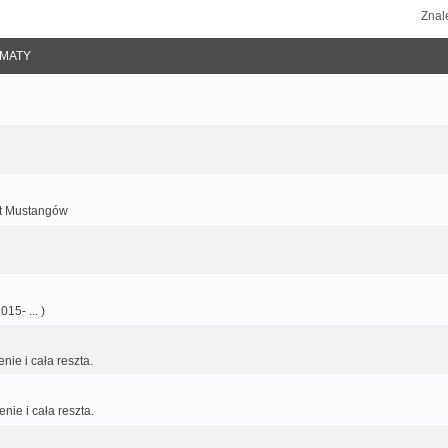
ne
Znal
MATY
ot Mustangów
15- ... )
nie i cała reszta.
nie i cała reszta.