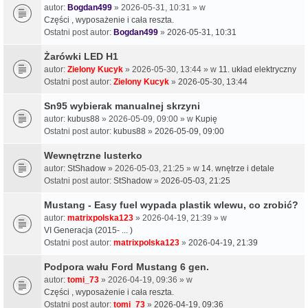
autor:
Bogdan499
» 2026-05-31, 10:31 » w
Części , wyposażenie i cała reszta.
Ostatni post autor:
Bogdan499
»
2026-05-31, 10:31
Żarówki LED H1
autor:
Zielony Kucyk
» 2026-05-30, 13:44 » w
11. układ elektryczny
Ostatni post autor:
Zielony Kucyk
»
2026-05-30, 13:44
Sn95 wybierak manualnej skrzyni
autor:
kubus88
» 2026-05-09, 09:00 » w
Kupię
Ostatni post autor:
kubus88
»
2026-05-09, 09:00
Wewnętrzne lusterko
autor:
StShadow
» 2026-05-03, 21:25 » w
14. wnętrze i detale
Ostatni post autor:
StShadow
»
2026-05-03, 21:25
Mustang - Easy fuel wypada plastik wlewu, co zrobić?
autor:
matrixpolska123
» 2026-04-19, 21:39 » w
VI Generacja (2015- ... )
Ostatni post autor:
matrixpolska123
»
2026-04-19, 21:39
Podpora wału Ford Mustang 6 gen.
autor:
tomi_73
» 2026-04-19, 09:36 » w
Części , wyposażenie i cała reszta.
Ostatni post autor:
tomi_73
»
2026-04-19, 09:36