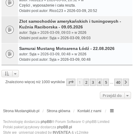
Części , wyposażenie i cała reszta.
Ostatni post autor:
Rico123
»
2026-03-09, 20:52
Zlot samochodów amerykańskich i tuningowych -
Kuźnia Raciborska - 09.05.2026
autor:
Syja
» 2026-03-09, 09:03 » w
2026
Ostatni post autor:
Syja
»
2026-03-09, 09:03
Samurai Mustang Motoarena Łódź - 22.08.2026
autor:
Syja
» 2026-03-09, 00:48 » w
2026
Ostatni post autor:
Syja
»
2026-03-09, 00:48
Strona
1
z
40
1
2
3
4
5
40
N
Znaleziono więcej niż 1000 wyników
…
Przejdź do
Strona Mustangklub.pl
Strona główna
Kontakt z nami
Technologię dostarcza
phpBB
® Forum Software © phpBB Limited
Polski pakiet językowy dostarcza
phpBB.pl
Style we_universal created by
INVENTEA
& v12mike