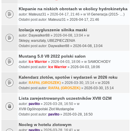
Klepanie na niskich obrotach w okolicy hydrokinetyka
autor:
Mateusz31
» 2026-04-17, 21:46 » w
VI Generacja (2015- ... )
Ostatni post autor:
Mateusz31
»
2026-04-17, 21:46
Izolacja wygluszenie silnika maski
autor:
Daywalker88
» 2026-04-08, 13:04 » w
Sklepy, warsztaty, UBEZPIECZENIA
Ostatni post autor:
Daywalker88
»
2026-04-08, 13:04
Mustang 5.0 V8 2022 polski salon
autor:
Ice Warrior
» 2026-04-03, 18:06 » w
SAMOCHODY
Ostatni post autor:
Ice Warrior
»
2026-04-03, 18:06
Kalendarz zlotów, spotów i wydarzeń w 2026 roku
autor:
RAFAŁ (GROSZEK)
» 2026-03-30, 15:14 » w
2026
Ostatni post autor:
RAFAŁ (GROSZEK)
»
2026-03-30, 15:14
Lista zarejestrowanych uczestników XVIII OZM
autor:
pavlito
» 2026-03-28, 16:50 » w
XVIII Ogólnopolski Zlot Mustangów
Ostatni post autor:
pavlito
»
2026-03-28, 16:50
Nocleg w hotelu zlotowym
autor:
pavlito
» 2026-03-28, 16:41 » w