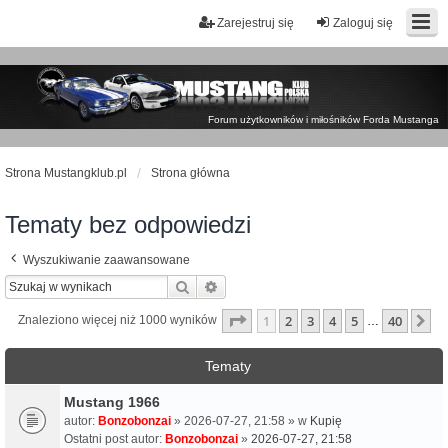
Zarejestruj się
Zaloguj się
Forum użytkowników i miłośników Forda Mustanga
Strona Mustangklub.pl
Strona główna
Tematy bez odpowiedzi
Wyszukiwanie zaawansowane
Szukaj
Wyszukiwanie zaawansowane
Strona
1
z
40
1
2
3
4
5
40
N
Znaleziono więcej niż 1000 wyników
…
Tematy
Mustang 1966
autor:
Bonzobonzai
» 2026-07-27, 21:58 » w
Kupię
Ostatni post autor:
Bonzobonzai
»
2026-07-27, 21:58