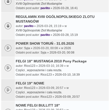
XVIII Ogólnopolski Zlot Mustangów
Ostatni post autor:
pavlito
»
2026-03-28, 16:41
REGULAMIN XVIII OGÓLNOPOLSKIEGO ZLOTU
MUSTANGÓW
autor:
pavlito
» 2026-03-28, 15:19 » w
XVIII Ogólnopolski Zlot Mustangów
Ostatni post autor:
pavlito
»
2026-03-28, 15:19
POWER SHOW TORUŃ - 31.05.2026
autor:
Syja
» 2026-03-20, 00:08 » w
2026
Ostatni post autor:
Syja
»
2026-03-20, 00:08
FELGI 18" MUSTANGA 2010 Pony Package
autor:
Rico123
» 2026-03-10, 16:39 » w
Części , wyposażenie i cała reszta.
Ostatni post autor:
Rico123
»
2026-03-10, 16:39
FELGI 19" NOWE
autor:
Rico123
» 2026-03-09, 20:57 » w
Części , wyposażenie i cała reszta.
Ostatni post autor:
Rico123
»
2026-03-09, 20:57
NOWE FELGI BULLITT 18"
autor:
Rico123
» 2026-03-09, 20:52 » w