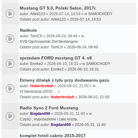
Mustang GT 5.0, Polski Salon, 2017r.
autor:
Artek123
» 2026-07-14, 14:53 » w
SAMOCHODY
Ostatni post autor:
Artek123
»
2026-07-14, 14:53
Nadkole
autor:
TomCh
» 2026-06-24, 09:49 » w
XVIII Ogólnopolski Zlot Mustangów
Ostatni post autor:
TomCh
»
2026-06-24, 09:49
sprzedam FORD mustang GT 4. v8
autor:
Enrike2
» 2026-06-10, 16:31 » w
SAMOCHODY
Ostatni post autor:
Enrike2
»
2026-06-10, 16:31
Dziwny dźwięk z tyłu przy dodawaniu gazu
autor:
Huberttrebuh
» 2026-06-01, 21:50 » w
VI Generacja (2015- ... )
Ostatni post autor:
Huberttrebuh
»
2026-06-01, 21:50
Radio Sync 2 Ford Mustang
autor:
Bogdan499
» 2026-05-31, 11:40 » w
Części , wyposażenie i cała reszta.
Ostatni post autor:
Bogdan499
»
2026-05-31, 11:40
komplet foteli cabrio 2015-2017