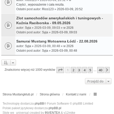
Części , wyposażenie i cała reszta.
Ostatni post autor:
Rico123
»
2026-03-09, 20:52
Zlot samochodów amerykańskich i tuningowych -
Kuźnia Raciborska - 09.05.2026
autor:
Syja
» 2026-03-09, 09:03 » w
2026
Ostatni post autor:
Syja
»
2026-03-09, 09:03
Samurai Mustang Motoarena Łódź - 22.08.2026
autor:
Syja
» 2026-03-09, 00:48 » w
2026
Ostatni post autor:
Syja
»
2026-03-09, 00:48
Strona
1
z
40
1
2
3
4
5
40
N
Znaleziono więcej niż 1000 wyników
…
Przejdź do
Strona Mustangklub.pl
Strona główna
Kontakt z nami
Technologię dostarcza
phpBB
® Forum Software © phpBB Limited
Polski pakiet językowy dostarcza
phpBB.pl
Style we_universal created by
INVENTEA
& v12mike