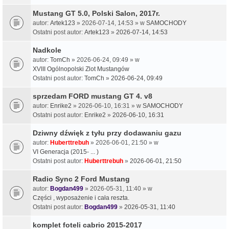
Mustang GT 5.0, Polski Salon, 2017r.
autor:
Artek123
» 2026-07-14, 14:53 » w
SAMOCHODY
Ostatni post autor:
Artek123
»
2026-07-14, 14:53
Nadkole
autor:
TomCh
» 2026-06-24, 09:49 » w
XVIII Ogólnopolski Zlot Mustangów
Ostatni post autor:
TomCh
»
2026-06-24, 09:49
sprzedam FORD mustang GT 4. v8
autor:
Enrike2
» 2026-06-10, 16:31 » w
SAMOCHODY
Ostatni post autor:
Enrike2
»
2026-06-10, 16:31
Dziwny dźwięk z tyłu przy dodawaniu gazu
autor:
Huberttrebuh
» 2026-06-01, 21:50 » w
VI Generacja (2015- ... )
Ostatni post autor:
Huberttrebuh
»
2026-06-01, 21:50
Radio Sync 2 Ford Mustang
autor:
Bogdan499
» 2026-05-31, 11:40 » w
Części , wyposażenie i cała reszta.
Ostatni post autor:
Bogdan499
»
2026-05-31, 11:40
komplet foteli cabrio 2015-2017