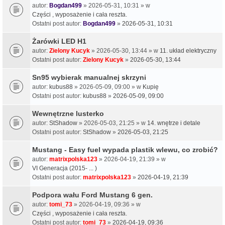
autor:
Bogdan499
» 2026-05-31, 10:31 » w
Części , wyposażenie i cała reszta.
Ostatni post autor:
Bogdan499
»
2026-05-31, 10:31
Żarówki LED H1
autor:
Zielony Kucyk
» 2026-05-30, 13:44 » w
11. układ elektryczny
Ostatni post autor:
Zielony Kucyk
»
2026-05-30, 13:44
Sn95 wybierak manualnej skrzyni
autor:
kubus88
» 2026-05-09, 09:00 » w
Kupię
Ostatni post autor:
kubus88
»
2026-05-09, 09:00
Wewnętrzne lusterko
autor:
StShadow
» 2026-05-03, 21:25 » w
14. wnętrze i detale
Ostatni post autor:
StShadow
»
2026-05-03, 21:25
Mustang - Easy fuel wypada plastik wlewu, co zrobić?
autor:
matrixpolska123
» 2026-04-19, 21:39 » w
VI Generacja (2015- ... )
Ostatni post autor:
matrixpolska123
»
2026-04-19, 21:39
Podpora wału Ford Mustang 6 gen.
autor:
tomi_73
» 2026-04-19, 09:36 » w
Części , wyposażenie i cała reszta.
Ostatni post autor:
tomi_73
»
2026-04-19, 09:36