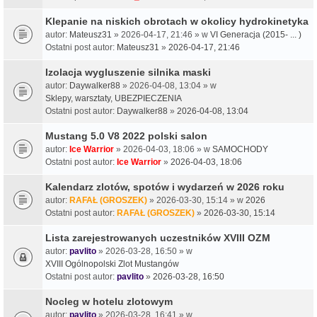
Klepanie na niskich obrotach w okolicy hydrokinetyka
autor:
Mateusz31
» 2026-04-17, 21:46 » w
VI Generacja (2015- ... )
Ostatni post autor:
Mateusz31
»
2026-04-17, 21:46
Izolacja wygluszenie silnika maski
autor:
Daywalker88
» 2026-04-08, 13:04 » w
Sklepy, warsztaty, UBEZPIECZENIA
Ostatni post autor:
Daywalker88
»
2026-04-08, 13:04
Mustang 5.0 V8 2022 polski salon
autor:
Ice Warrior
» 2026-04-03, 18:06 » w
SAMOCHODY
Ostatni post autor:
Ice Warrior
»
2026-04-03, 18:06
Kalendarz zlotów, spotów i wydarzeń w 2026 roku
autor:
RAFAŁ (GROSZEK)
» 2026-03-30, 15:14 » w
2026
Ostatni post autor:
RAFAŁ (GROSZEK)
»
2026-03-30, 15:14
Lista zarejestrowanych uczestników XVIII OZM
autor:
pavlito
» 2026-03-28, 16:50 » w
XVIII Ogólnopolski Zlot Mustangów
Ostatni post autor:
pavlito
»
2026-03-28, 16:50
Nocleg w hotelu zlotowym
autor:
pavlito
» 2026-03-28, 16:41 » w