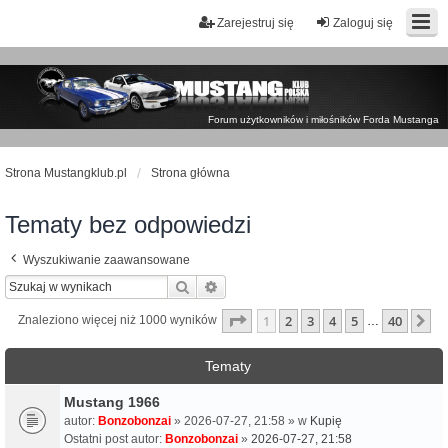
Zarejestruj się
Zaloguj się
Forum użytkowników i miłośników Forda Mustanga
Strona Mustangklub.pl
Strona główna
Tematy bez odpowiedzi
Wyszukiwanie zaawansowane
Szukaj
Wyszukiwanie zaawansowane
Strona
1
z
40
1
2
3
4
5
40
N
Znaleziono więcej niż 1000 wyników
…
Tematy
Mustang 1966
autor:
Bonzobonzai
» 2026-07-27, 21:58 » w
Kupię
Ostatni post autor:
Bonzobonzai
»
2026-07-27, 21:58