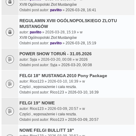
XVIII Ogólnopolski Zlot Mustangów
Ostatni post autor:
pavlito
»
2026-03-28, 16:41
REGULAMIN XVIII OGÓLNOPOLSKIEGO ZLOTU
MUSTANGÓW
autor:
pavlito
» 2026-03-28, 15:19 » w
XVIII Ogólnopolski Zlot Mustangów
Ostatni post autor:
pavlito
»
2026-03-28, 15:19
POWER SHOW TORUŃ - 31.05.2026
autor:
Syja
» 2026-03-20, 00:08 » w
2026
Ostatni post autor:
Syja
»
2026-03-20, 00:08
FELGI 18" MUSTANGA 2010 Pony Package
autor:
Rico123
» 2026-03-10, 16:39 » w
Części , wyposażenie i cała reszta.
Ostatni post autor:
Rico123
»
2026-03-10, 16:39
FELGI 19" NOWE
autor:
Rico123
» 2026-03-09, 20:57 » w
Części , wyposażenie i cała reszta.
Ostatni post autor:
Rico123
»
2026-03-09, 20:57
NOWE FELGI BULLITT 18"
autor:
Rico123
» 2026-03-09, 20:52 » w