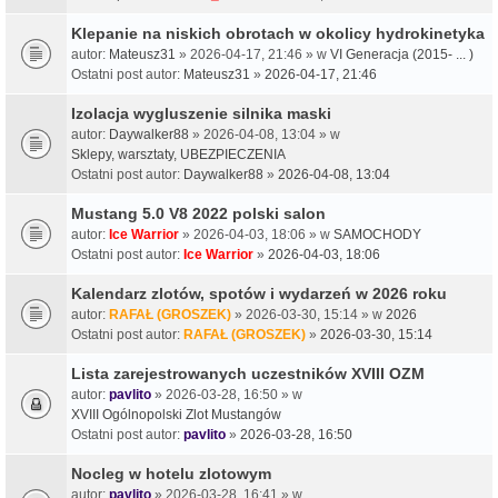
Klepanie na niskich obrotach w okolicy hydrokinetyka
autor:
Mateusz31
» 2026-04-17, 21:46 » w
VI Generacja (2015- ... )
Ostatni post autor:
Mateusz31
»
2026-04-17, 21:46
Izolacja wygluszenie silnika maski
autor:
Daywalker88
» 2026-04-08, 13:04 » w
Sklepy, warsztaty, UBEZPIECZENIA
Ostatni post autor:
Daywalker88
»
2026-04-08, 13:04
Mustang 5.0 V8 2022 polski salon
autor:
Ice Warrior
» 2026-04-03, 18:06 » w
SAMOCHODY
Ostatni post autor:
Ice Warrior
»
2026-04-03, 18:06
Kalendarz zlotów, spotów i wydarzeń w 2026 roku
autor:
RAFAŁ (GROSZEK)
» 2026-03-30, 15:14 » w
2026
Ostatni post autor:
RAFAŁ (GROSZEK)
»
2026-03-30, 15:14
Lista zarejestrowanych uczestników XVIII OZM
autor:
pavlito
» 2026-03-28, 16:50 » w
XVIII Ogólnopolski Zlot Mustangów
Ostatni post autor:
pavlito
»
2026-03-28, 16:50
Nocleg w hotelu zlotowym
autor:
pavlito
» 2026-03-28, 16:41 » w