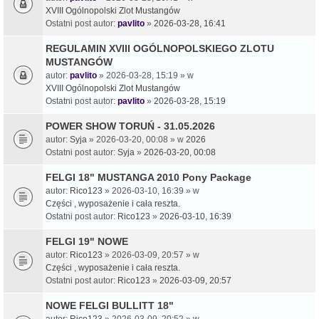
XVIII Ogólnopolski Zlot Mustangów
Ostatni post autor:
pavlito
»
2026-03-28, 16:41
REGULAMIN XVIII OGÓLNOPOLSKIEGO ZLOTU
MUSTANGÓW
autor:
pavlito
» 2026-03-28, 15:19 » w
XVIII Ogólnopolski Zlot Mustangów
Ostatni post autor:
pavlito
»
2026-03-28, 15:19
POWER SHOW TORUŃ - 31.05.2026
autor:
Syja
» 2026-03-20, 00:08 » w
2026
Ostatni post autor:
Syja
»
2026-03-20, 00:08
FELGI 18" MUSTANGA 2010 Pony Package
autor:
Rico123
» 2026-03-10, 16:39 » w
Części , wyposażenie i cała reszta.
Ostatni post autor:
Rico123
»
2026-03-10, 16:39
FELGI 19" NOWE
autor:
Rico123
» 2026-03-09, 20:57 » w
Części , wyposażenie i cała reszta.
Ostatni post autor:
Rico123
»
2026-03-09, 20:57
NOWE FELGI BULLITT 18"
autor:
Rico123
» 2026-03-09, 20:52 » w