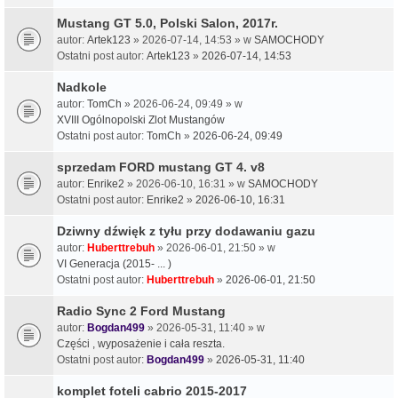
Mustang GT 5.0, Polski Salon, 2017r.
autor:
Artek123
» 2026-07-14, 14:53 » w
SAMOCHODY
Ostatni post autor:
Artek123
»
2026-07-14, 14:53
Nadkole
autor:
TomCh
» 2026-06-24, 09:49 » w
XVIII Ogólnopolski Zlot Mustangów
Ostatni post autor:
TomCh
»
2026-06-24, 09:49
sprzedam FORD mustang GT 4. v8
autor:
Enrike2
» 2026-06-10, 16:31 » w
SAMOCHODY
Ostatni post autor:
Enrike2
»
2026-06-10, 16:31
Dziwny dźwięk z tyłu przy dodawaniu gazu
autor:
Huberttrebuh
» 2026-06-01, 21:50 » w
VI Generacja (2015- ... )
Ostatni post autor:
Huberttrebuh
»
2026-06-01, 21:50
Radio Sync 2 Ford Mustang
autor:
Bogdan499
» 2026-05-31, 11:40 » w
Części , wyposażenie i cała reszta.
Ostatni post autor:
Bogdan499
»
2026-05-31, 11:40
komplet foteli cabrio 2015-2017