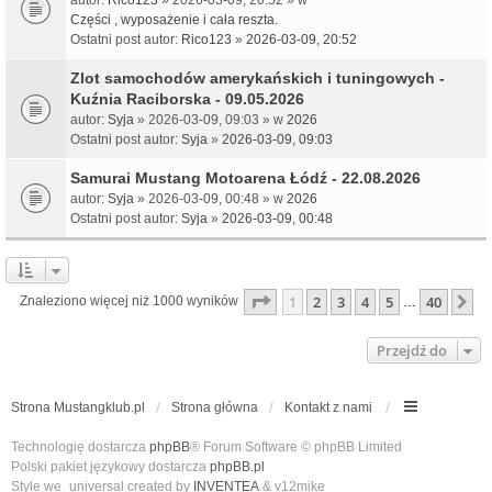
Części , wyposażenie i cała reszta.
Ostatni post autor:
Rico123
»
2026-03-09, 20:52
Zlot samochodów amerykańskich i tuningowych -
Kuźnia Raciborska - 09.05.2026
autor:
Syja
» 2026-03-09, 09:03 » w
2026
Ostatni post autor:
Syja
»
2026-03-09, 09:03
Samurai Mustang Motoarena Łódź - 22.08.2026
autor:
Syja
» 2026-03-09, 00:48 » w
2026
Ostatni post autor:
Syja
»
2026-03-09, 00:48
Strona
1
z
40
1
2
3
4
5
40
N
Znaleziono więcej niż 1000 wyników
…
Przejdź do
Strona Mustangklub.pl
Strona główna
Kontakt z nami
Technologię dostarcza
phpBB
® Forum Software © phpBB Limited
Polski pakiet językowy dostarcza
phpBB.pl
Style we_universal created by
INVENTEA
& v12mike