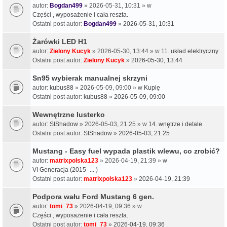
autor:
Bogdan499
» 2026-05-31, 10:31 » w
Części , wyposażenie i cała reszta.
Ostatni post autor:
Bogdan499
»
2026-05-31, 10:31
Żarówki LED H1
autor:
Zielony Kucyk
» 2026-05-30, 13:44 » w
11. układ elektryczny
Ostatni post autor:
Zielony Kucyk
»
2026-05-30, 13:44
Sn95 wybierak manualnej skrzyni
autor:
kubus88
» 2026-05-09, 09:00 » w
Kupię
Ostatni post autor:
kubus88
»
2026-05-09, 09:00
Wewnętrzne lusterko
autor:
StShadow
» 2026-05-03, 21:25 » w
14. wnętrze i detale
Ostatni post autor:
StShadow
»
2026-05-03, 21:25
Mustang - Easy fuel wypada plastik wlewu, co zrobić?
autor:
matrixpolska123
» 2026-04-19, 21:39 » w
VI Generacja (2015- ... )
Ostatni post autor:
matrixpolska123
»
2026-04-19, 21:39
Podpora wału Ford Mustang 6 gen.
autor:
tomi_73
» 2026-04-19, 09:36 » w
Części , wyposażenie i cała reszta.
Ostatni post autor:
tomi_73
»
2026-04-19, 09:36