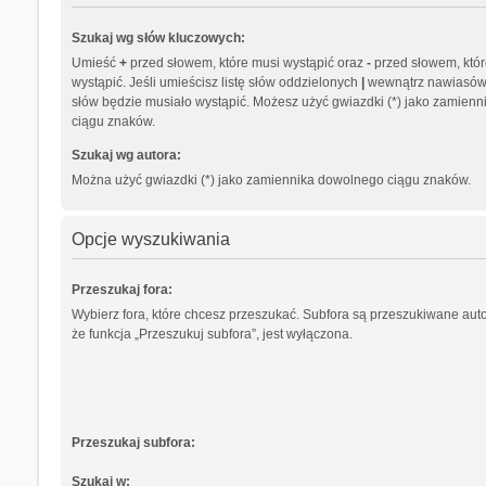
Szukaj wg słów kluczowych:
Umieść
+
przed słowem, które musi wystąpić oraz
-
przed słowem, któr
wystąpić. Jeśli umieścisz listę słów oddzielonych
|
wewnątrz nawiasów, 
słów będzie musiało wystąpić. Możesz użyć gwiazdki (*) jako zamien
ciągu znaków.
Szukaj wg autora:
Można użyć gwiazdki (*) jako zamiennika dowolnego ciągu znaków.
Opcje wyszukiwania
Przeszukaj fora:
Wybierz fora, które chcesz przeszukać. Subfora są przeszukiwane aut
że funkcja „Przeszukuj subfora”, jest wyłączona.
Przeszukaj subfora:
Szukaj w: