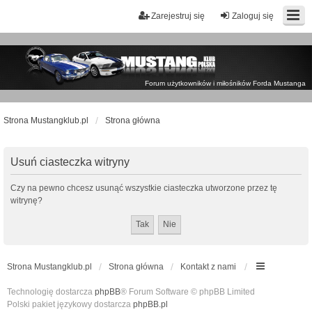
Zarejestruj się
Zaloguj się
Forum użytkowników i miłośników Forda Mustanga
Strona Mustangklub.pl
Strona główna
Usuń ciasteczka witryny
Czy na pewno chcesz usunąć wszystkie ciasteczka utworzone przez tę
witrynę?
Strona Mustangklub.pl
Strona główna
Kontakt z nami
Technologię dostarcza
phpBB
® Forum Software © phpBB Limited
Polski pakiet językowy dostarcza
phpBB.pl