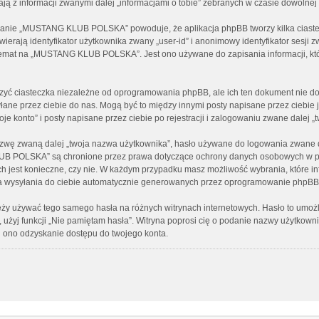
ą z informacji zwanymi dalej „informacjami o tobie” zebranych w czasie dowolnej t
ądanie „MUSTANG KLUB POLSKA” powoduje, że aplikacja phpBB tworzy kilka ciastec
erają identyfikator użytkownika zwany „user-id” i anonimowy identyfikator sesji z
temat na „MUSTANG KLUB POLSKA”. Jest ono używane do zapisania informacji, które 
ciasteczka niezależne od oprogramowania phpBB, ale ich ten dokument nie dot
syłane przez ciebie do nas. Mogą być to między innymi posty napisane przez ciebi
nto” i posty napisane przez ciebie po rejestracji i zalogowaniu zwane dalej „tw
zwę zwaną dalej „twoja nazwa użytkownika”, hasło używane do logowania zwane dal
LUB POLSKA” są chronione przez prawa dotyczące ochrony danych osobowych w p
 ich jest konieczne, czy nie. W każdym przypadku masz możliwość wybrania, które i
a wysyłania do ciebie automatycznie generowanych przez oprogramowanie phpBB 
należy używać tego samego hasła na różnych witrynach internetowych. Hasło to u
z, użyj funkcji „Nie pamiętam hasła”. Witryna poprosi cię o podanie nazwy użytko
i ono odzyskanie dostępu do twojego konta.