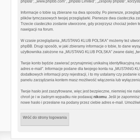
phpBB”, „www.phpbb.com”, „phpBB Limited”, „Zespoły phpBB”, korzystaj
Informacje o tobie są zbierane na dwa sposoby. Po pierwsze, przegl
plików tymczasowych twojej przeglądarki. Pierwsze dwa ciasteczka zawi
Trzecie ciasteczko zostanie utworzone, gdy przejrzysz chociaż jeden 
nawigacji na forum.
W czasie przeglądania „MUSTANG KLUB POLSKA” możemy też utworzyć 
phpBB. Drugi sposób, w jaki zbieramy informacje o tobie, to dane wy
użytkownika założone na „MUSTANG KLUB POLSKA” zwane dalej „twoje ko
Twoje konto będzie zawierać przynajmniej unikalną identyfikacyjną na
adres e-mail”. Informacje podane dla twojego konta na „MUSTANG K
dodatkowych informacji przy rejestracji, i to my ustalamy czy podanie
panelu zarządzania kontem masz możliwość włączenia lub wyłączeni
Twoje hasło jest zaszyfrowane, więc jest bezpieczne, niemniej nie 
chroń je i w żadnym wypadku nie podawaj
nikomu
. Jeśli je zapomnis
nowe hasło i przesłane na podany przez ciebie adres e-mail. Umożliw
Wróć do strony logowania