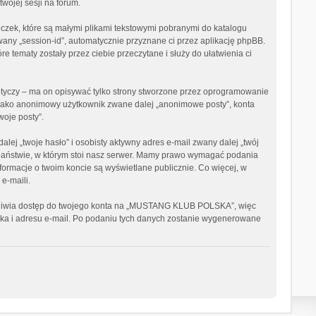
wojej sesji na forum.
zek, które są małymi plikami tekstowymi pobranymi do katalogu
wany „session-id”, automatycznie przyznane ci przez aplikację phpBB.
tematy zostały przez ciebie przeczytane i służy do ułatwienia ci
yczy – ma on opisywać tylko strony stworzone przez oprogramowanie
e jako anonimowy użytkownik zwane dalej „anonimowe posty”, konta
oje posty”.
ej „twoje hasło” i osobisty aktywny adres e-mail zwany dalej „twój
aństwie, w którym stoi nasz serwer. Mamy prawo wymagać podania
nformacje o twoim koncie są wyświetlane publicznie. Co więcej, w
e-maili.
możliwia dostęp do twojego konta na „MUSTANG KLUB POLSKA”, więc
wnika i adresu e-mail. Po podaniu tych danych zostanie wygenerowane