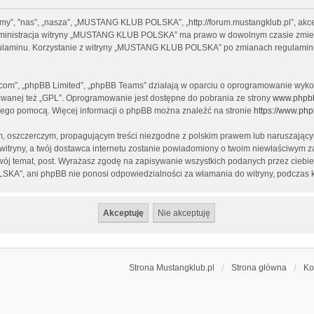
y”, ”nas”, „nasza”, „MUSTANG KLUB POLSKA”, „http://forum.mustangklub.pl”, akcep
. Administracja witryny „MUSTANG KLUB POLSKA” ma prawo w dowolnym czasie zmien
regulaminu. Korzystanie z witryny „MUSTANG KLUB POLSKA” po zmianach regulamin
b.com”, „phpBB Limited”, „phpBB Teams” działają w oparciu o oprogramowanie wykor
zwanej też „GPL”. Oprogramowanie jest dostępne do pobrania ze strony
www.phpb
a jego pomocą. Więcej informacji o phpBB można znaleźć na stronie
https://www.ph
, oszczerczym, propagującym treści niezgodne z polskim prawem lub naruszającym
 witryny, a twój dostawca internetu zostanie powiadomiony o twoim niewłaściw
ój temat, post. Wyrażasz zgodę na zapisywanie wszystkich podanych przez ciebie 
A”, ani phpBB nie ponosi odpowiedzialności za włamania do witryny, podczas k
Strona Mustangklub.pl
Strona główna
Ko