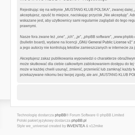
Rejestrując się na witrynie „MUSTANG KLUB POLSKA”, zwanej dalej „m
akceptujesz, opuść to miejsce, naciskając przycisk „Nie akceptuję”
wskazane jest, aby użytkownicy sami regularnie zaglądali do tego 
prawnymi.
Nasze fora zwane też „one”, „ich”, „je”, „phpBB software”, „www.phpb
(bulletin board), wydane na licencji „
GNU General Public License v2
” 
a jego autorzy nie kontrolują tekstów zamieszczanych w internecie z
Akceptujesz zakaz publikowania wypowiedzi o charakterze obraźliwym
może skutkować dla ciebie całkowitym zablokowaniem dostępu do tej
może w każdej chwili usunąć, zmienić, przenieść lub zamknąć każdy tw
przekazywane nikomu bez twojej zgody, ale ani „MUSTANG KLUB POLSK
Technologię dostarcza
phpBB
® Forum Software © phpBB Limited
Polski pakiet językowy dostarcza
phpBB.pl
Style we_universal created by
INVENTEA
& v12mike