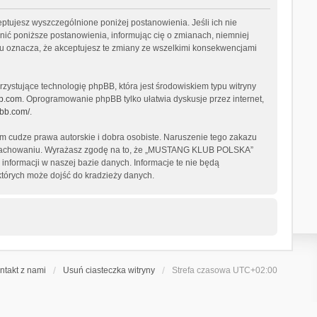
tujesz wyszczególnione poniżej postanowienia. Jeśli ich nie
ić poniższe postanowienia, informując cię o zmianach, niemniej
u oznacza, że akceptujesz te zmiany ze wszelkimi konsekwencjami
zystujące technologię phpBB, która jest środowiskiem typu witryny
b.com
. Oprogramowanie phpBB tylko ułatwia dyskusje przez internet,
pbb.com/
.
 cudze prawa autorskie i dobra osobiste. Naruszenie tego zakazu
ym zachowaniu. Wyrażasz zgodę na to, że „MUSTANG KLUB POLSKA”
informacji w naszej bazie danych. Informacje te nie będą
tórych może dojść do kradzieży danych.
ntakt z nami
Usuń ciasteczka witryny
Strefa czasowa
UTC+02:00