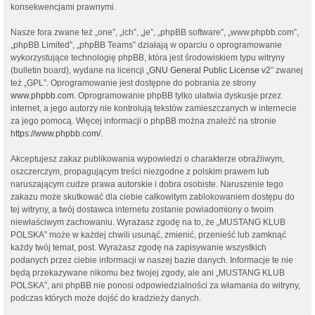
konsekwencjami prawnymi.
Nasze fora zwane też „one”, „ich”, „je”, „phpBB software”, „www.phpbb.com”,
„phpBB Limited”, „phpBB Teams” działają w oparciu o oprogramowanie
wykorzystujące technologię phpBB, która jest środowiskiem typu witryny
(bulletin board), wydane na licencji „
GNU General Public License v2
” zwanej
też „GPL”. Oprogramowanie jest dostępne do pobrania ze strony
www.phpbb.com
. Oprogramowanie phpBB tylko ułatwia dyskusje przez
internet, a jego autorzy nie kontrolują tekstów zamieszczanych w internecie
za jego pomocą. Więcej informacji o phpBB można znaleźć na stronie
https://www.phpbb.com/
.
Akceptujesz zakaz publikowania wypowiedzi o charakterze obraźliwym,
oszczerczym, propagującym treści niezgodne z polskim prawem lub
naruszającym cudze prawa autorskie i dobra osobiste. Naruszenie tego
zakazu może skutkować dla ciebie całkowitym zablokowaniem dostępu do
tej witryny, a twój dostawca internetu zostanie powiadomiony o twoim
niewłaściwym zachowaniu. Wyrażasz zgodę na to, że „MUSTANG KLUB
POLSKA” może w każdej chwili usunąć, zmienić, przenieść lub zamknąć
każdy twój temat, post. Wyrażasz zgodę na zapisywanie wszystkich
podanych przez ciebie informacji w naszej bazie danych. Informacje te nie
będą przekazywane nikomu bez twojej zgody, ale ani „MUSTANG KLUB
POLSKA”, ani phpBB nie ponosi odpowiedzialności za włamania do witryny,
podczas których może dojść do kradzieży danych.