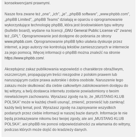
konsekwencjami prawnymi.
Nasze fora zwane też „one”, „ich”, „je”, „phpBB software”, „www.phpbb.com”,
„phpBB Limited”, „phpBB Teams” działają w oparciu o oprogramowanie
wykorzystujące technologię phpBB, która jest środowiskiem typu witryny
(bulletin board), wydane na licencji „
GNU General Public License v2
” zwanej
też „GPL”. Oprogramowanie jest dostępne do pobrania ze strony
www.phpbb.com
. Oprogramowanie phpBB tylko ułatwia dyskusje przez
internet, a jego autorzy nie kontrolują tekstów zamieszczanych w internecie
za jego pomocą. Więcej informacji o phpBB można znaleźć na stronie
https://www.phpbb.com/
.
Akceptujesz zakaz publikowania wypowiedzi o charakterze obraźliwym,
oszczerczym, propagującym treści niezgodne z polskim prawem lub
naruszającym cudze prawa autorskie i dobra osobiste. Naruszenie tego
zakazu może skutkować dla ciebie całkowitym zablokowaniem dostępu do
tej witryny, a twój dostawca internetu zostanie powiadomiony o twoim
niewłaściwym zachowaniu. Wyrażasz zgodę na to, że „MUSTANG KLUB
POLSKA” może w każdej chwili usunąć, zmienić, przenieść lub zamknąć
każdy twój temat, post. Wyrażasz zgodę na zapisywanie wszystkich
podanych przez ciebie informacji w naszej bazie danych. Informacje te nie
będą przekazywane nikomu bez twojej zgody, ale ani „MUSTANG KLUB
POLSKA”, ani phpBB nie ponosi odpowiedzialności za włamania do witryny,
podczas których może dojść do kradzieży danych.