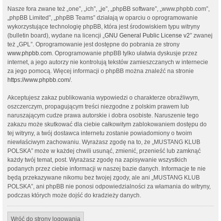
Nasze fora zwane też „one”, „ich”, „je”, „phpBB software”, „www.phpbb.com”,
„phpBB Limited”, „phpBB Teams” działają w oparciu o oprogramowanie
wykorzystujące technologię phpBB, która jest środowiskiem typu witryny
(bulletin board), wydane na licencji „
GNU General Public License v2
” zwanej
też „GPL”. Oprogramowanie jest dostępne do pobrania ze strony
www.phpbb.com
. Oprogramowanie phpBB tylko ułatwia dyskusje przez
internet, a jego autorzy nie kontrolują tekstów zamieszczanych w internecie
za jego pomocą. Więcej informacji o phpBB można znaleźć na stronie
https://www.phpbb.com/
.
Akceptujesz zakaz publikowania wypowiedzi o charakterze obraźliwym,
oszczerczym, propagującym treści niezgodne z polskim prawem lub
naruszającym cudze prawa autorskie i dobra osobiste. Naruszenie tego
zakazu może skutkować dla ciebie całkowitym zablokowaniem dostępu do
tej witryny, a twój dostawca internetu zostanie powiadomiony o twoim
niewłaściwym zachowaniu. Wyrażasz zgodę na to, że „MUSTANG KLUB
POLSKA” może w każdej chwili usunąć, zmienić, przenieść lub zamknąć
każdy twój temat, post. Wyrażasz zgodę na zapisywanie wszystkich
podanych przez ciebie informacji w naszej bazie danych. Informacje te nie
będą przekazywane nikomu bez twojej zgody, ale ani „MUSTANG KLUB
POLSKA”, ani phpBB nie ponosi odpowiedzialności za włamania do witryny,
podczas których może dojść do kradzieży danych.
Wróć do strony logowania