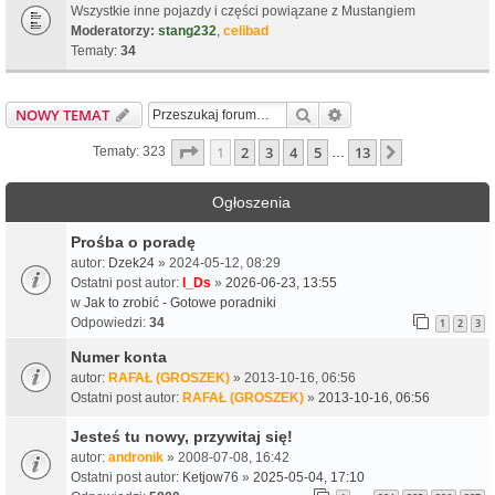
Wszystkie inne pojazdy i części powiązane z Mustangiem
Moderatorzy:
stang232
,
celibad
Tematy:
34
Szukaj
Wyszukiwanie zaawa
NOWY TEMAT
Strona
1
z
13
1
2
3
4
5
13
Następna
Tematy: 323
…
Ogłoszenia
Prośba o poradę
autor:
Dzek24
» 2024-05-12, 08:29
Ostatni post autor:
I_Ds
»
2026-06-23, 13:55
w
Jak to zrobić - Gotowe poradniki
Odpowiedzi:
34
1
2
3
Numer konta
autor:
RAFAŁ (GROSZEK)
» 2013-10-16, 06:56
Ostatni post autor:
RAFAŁ (GROSZEK)
»
2013-10-16, 06:56
Jesteś tu nowy, przywitaj się!
autor:
andronik
» 2008-07-08, 16:42
Ostatni post autor:
Ketjow76
»
2025-05-04, 17:10