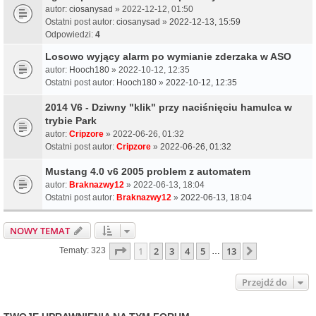
autor:
ciosanysad
» 2022-12-12, 01:50
Ostatni post autor:
ciosanysad
»
2022-12-13, 15:59
Odpowiedzi:
4
Losowo wyjący alarm po wymianie zderzaka w ASO
autor:
Hooch180
» 2022-10-12, 12:35
Ostatni post autor:
Hooch180
»
2022-10-12, 12:35
2014 V6 - Dziwny "klik" przy naciśnięciu hamulca w
trybie Park
autor:
Cripzore
» 2022-06-26, 01:32
Ostatni post autor:
Cripzore
»
2022-06-26, 01:32
Mustang 4.0 v6 2005 problem z automatem
autor:
Braknazwy12
» 2022-06-13, 18:04
Ostatni post autor:
Braknazwy12
»
2022-06-13, 18:04
NOWY TEMAT
Strona
1
z
13
1
2
3
4
5
13
Następna
Tematy: 323
…
Przejdź do