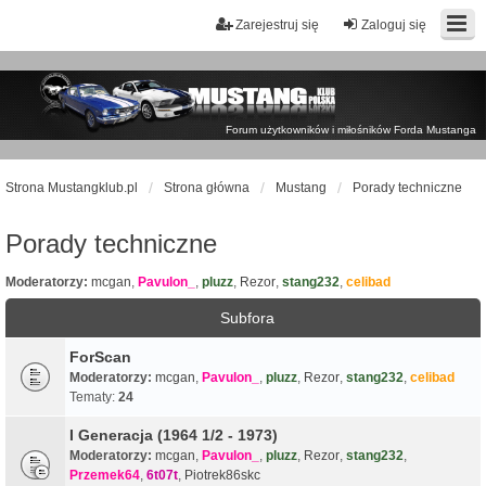
Zarejestruj się
Zaloguj się
Forum użytkowników i miłośników Forda Mustanga
Strona Mustangklub.pl
Strona główna
Mustang
Porady techniczne
Porady techniczne
Moderatorzy:
mcgan
,
Pavulon_
,
pluzz
,
Rezor
,
stang232
,
celibad
Subfora
ForScan
Moderatorzy:
mcgan
,
Pavulon_
,
pluzz
,
Rezor
,
stang232
,
celibad
Tematy:
24
I Generacja (1964 1/2 - 1973)
Moderatorzy:
mcgan
,
Pavulon_
,
pluzz
,
Rezor
,
stang232
,
Przemek64
,
6t07t
,
Piotrek86skc