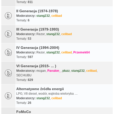
Tematy:
811
II Generacja (1974-1978)
Moderatorzy:
stang232
,
celibad
Tematy:
6
III Generacja (1979-1993)
Moderatorzy:
Rezor
,
stang232
,
celibad
Tematy:
53
IV Generacja (1994-2004)
Moderatorzy:
Rezor
,
stang232
,
celibad
,
Przemek64
Tematy:
597
VI Generacja (2015- ... )
Moderatorzy:
mcgan
,
Pavulon_
,
pluzz
,
stang232
,
celibad
,
SECHUBU
Tematy:
829
Alternatywne źródła energii
LPG, V8 diesel, wodór, wątroba wieloryba ....
Moderatorzy:
stang232
,
celibad
Tematy:
26
FoMoCo