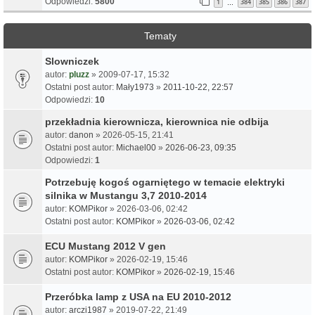
Odpowiedzi:
5800
1
384
385
386
387
…
Tematy
Slowniczek
autor:
pluzz
» 2009-07-17, 15:32
Ostatni post autor:
Mały1973
»
2011-10-22, 22:57
Odpowiedzi:
10
przekładnia kierownicza, kierownica nie odbija
autor:
danon
» 2026-05-15, 21:41
Ostatni post autor:
Michael00
»
2026-06-23, 09:35
Odpowiedzi:
1
Potrzebuję kogoś ogarniętego w temacie elektryki
silnika w Mustangu 3,7 2010-2014
autor:
KOMPikor
» 2026-03-06, 02:42
Ostatni post autor:
KOMPikor
»
2026-03-06, 02:42
ECU Mustang 2012 V gen
autor:
KOMPikor
» 2026-02-19, 15:46
Ostatni post autor:
KOMPikor
»
2026-02-19, 15:46
Przeróbka lamp z USA na EU 2010-2012
autor:
arczi1987
» 2019-07-22, 21:49