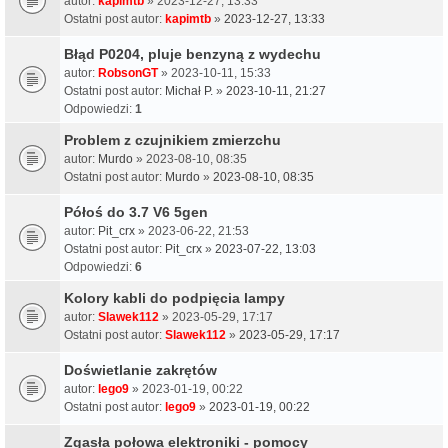
autor:
kapimtb
» 2023-12-27, 13:33
Ostatni post autor:
kapimtb
»
2023-12-27, 13:33
Błąd P0204, pluje benzyną z wydechu
autor:
RobsonGT
» 2023-10-11, 15:33
Ostatni post autor:
Michał P.
»
2023-10-11, 21:27
Odpowiedzi:
1
Problem z czujnikiem zmierzchu
autor:
Murdo
» 2023-08-10, 08:35
Ostatni post autor:
Murdo
»
2023-08-10, 08:35
Półoś do 3.7 V6 5gen
autor:
Pit_crx
» 2023-06-22, 21:53
Ostatni post autor:
Pit_crx
»
2023-07-22, 13:03
Odpowiedzi:
6
Kolory kabli do podpięcia lampy
autor:
Slawek112
» 2023-05-29, 17:17
Ostatni post autor:
Slawek112
»
2023-05-29, 17:17
Doświetlanie zakrętów
autor:
lego9
» 2023-01-19, 00:22
Ostatni post autor:
lego9
»
2023-01-19, 00:22
Zgasła połowa elektroniki - pomocy