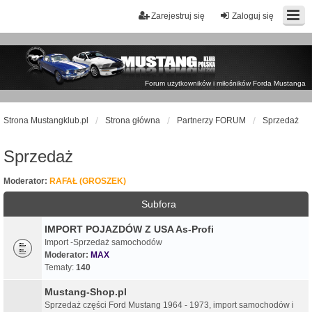
Zarejestruj się
Zaloguj się
Forum użytkowników i miłośników Forda Mustanga
Strona Mustangklub.pl
Strona główna
Partnerzy FORUM
Sprzedaż
Sprzedaż
Moderator:
RAFAŁ (GROSZEK)
Subfora
IMPORT POJAZDÓW Z USA As-Profi
Import -Sprzedaż samochodów
Moderator:
MAX
Tematy:
140
Mustang-Shop.pl
Sprzedaż części Ford Mustang 1964 - 1973, import samochodów i