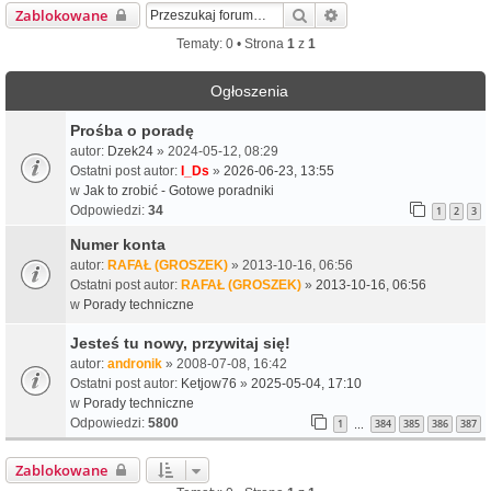
Szukaj
Wyszukiwanie zaawa
Zablokowane
Tematy: 0 • Strona
1
z
1
Ogłoszenia
Prośba o poradę
autor:
Dzek24
» 2024-05-12, 08:29
Ostatni post autor:
I_Ds
»
2026-06-23, 13:55
w
Jak to zrobić - Gotowe poradniki
Odpowiedzi:
34
1
2
3
Numer konta
autor:
RAFAŁ (GROSZEK)
» 2013-10-16, 06:56
Ostatni post autor:
RAFAŁ (GROSZEK)
»
2013-10-16, 06:56
w
Porady techniczne
Jesteś tu nowy, przywitaj się!
autor:
andronik
» 2008-07-08, 16:42
Ostatni post autor:
Ketjow76
»
2025-05-04, 17:10
w
Porady techniczne
Odpowiedzi:
5800
1
384
385
386
387
…
Zablokowane