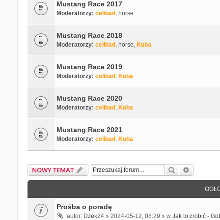
Mustang Race 2017
Moderatorzy:
celibad
,
horse
Mustang Race 2018
Moderatorzy:
celibad
,
horse
,
Kuba
Mustang Race 2019
Moderatorzy:
celibad
,
Kuba
Mustang Race 2020
Moderatorzy:
celibad
,
Kuba
Mustang Race 2021
Moderatorzy:
celibad
,
Kuba
Szukaj
Wyszukiw
NOWY TEMAT
OGŁO
Prośba o poradę
autor:
Dzek24
» 2024-05-12, 08:29 » w
Jak to zrobić - G