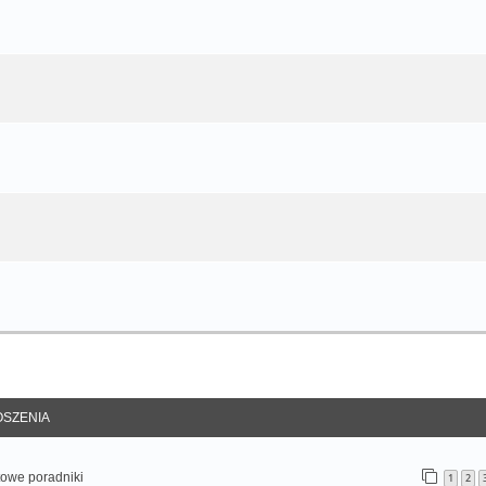
anie zaawansowane
SZENIA
otowe poradniki
1
2