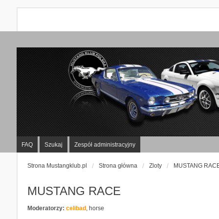
FAQ
Szukaj
Zespół administracyjny
Strona Mustangklub.pl
Strona główna
Zloty
MUSTANG RAC
MUSTANG RACE
Moderatorzy:
celibad
,
horse