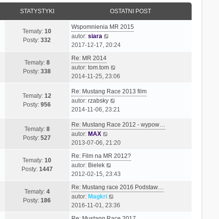
STATYSTYKI
OSTATNI POST
Wspomnienia MR 2015
Tematy:
10
W
autor:
siara
Posty:
332
y
2017-12-17, 20:24
ś
Re: MR 2014
w
Tematy:
8
W
autor:
tom.tom
i
Posty:
338
y
2014-11-25, 23:06
e
ś
t
Re: Mustang Race 2013 film
w
Tematy:
12
l
W
autor:
rzabsky
i
Posty:
956
n
y
2014-11-06, 23:21
e
a
ś
t
j
Re: Mustang Race 2012 - wypow…
w
l
Tematy:
8
n
W
autor:
MAX
i
n
Posty:
527
o
y
2013-07-06, 21:20
e
a
w
ś
t
j
Re: Film na MR 2012?
s
w
Tematy:
10
l
n
W
autor:
Bielek
z
i
Posty:
1447
n
o
y
2012-02-15, 23:43
y
e
a
w
ś
p
t
Re: Mustang race 2016 Podstaw…
j
s
w
Tematy:
4
o
l
W
autor:
Magkri
n
z
i
Posty:
186
s
n
y
2016-11-01, 23:36
o
y
e
t
a
ś
w
p
t
Re: Mustang Race 2017