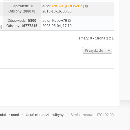
p
j
s
Odpowiedzi:
0
autor:
RAFAŁ (GROSZEK)
o
n
z
Odsłony:
288078
2013-10-16, 06:56
s
o
y
t
w
p
Odpowiedzi:
5800
autor:
Ketjow76
s
o
Odsłony:
16777215
2025-05-04, 17:10
7
z
s
y
t
p
Tematy: 0 • Strona
1
z
1
o
s
Przejdź do
t
ntakt z nami
Usuń ciasteczka witryny
Strefa czasowa
UTC+02:00