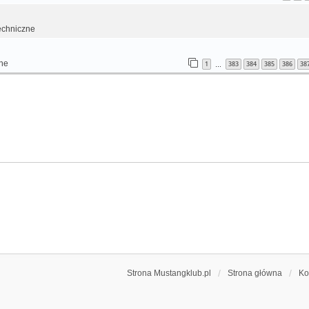
echniczne
ne
1
383
384
385
386
38
…
Strona Mustangklub.pl
Strona główna
Ko