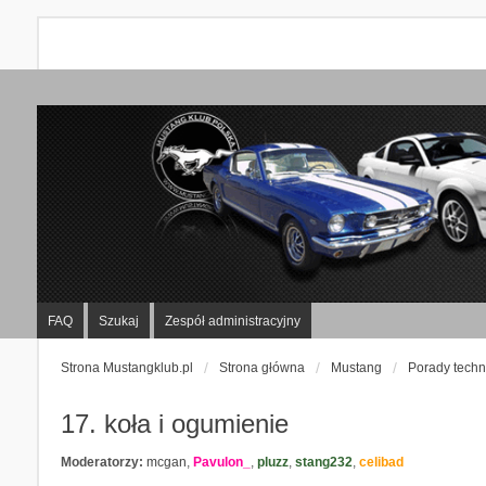
FAQ
Szukaj
Zespół administracyjny
Strona Mustangklub.pl
Strona główna
Mustang
Porady techn
17. koła i ogumienie
Moderatorzy:
mcgan
,
Pavulon_
,
pluzz
,
stang232
,
celibad