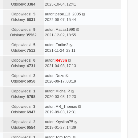
Odsłony:
3384
2023-10-04, 12:41
Odpowiedzi:
5
autor:
pepe113_2005
Odsłony:
6831
2022-08-07, 15:44
Odpowiedzi:
9
autor:
Matias1990
Odsłony:
35562
2021-12-02, 18:55
Odpowiedzi:
5
autor:
Enrike2
Odsłony:
7512
2021-11-24, 23:11
Odpowiedzi:
0
autor:
Rev3n
Odsłony:
4731
2021-04-08, 17:13
Odpowiedzi:
2
autor:
Dezo
Odsłony:
6950
2020-09-17, 08:19
Odpowiedzi:
1
autor:
Michał P.
Odsłony:
5798
2020-03-03, 12:23
Odpowiedzi:
3
autor:
MR_Thomas
Odsłony:
6947
2019-09-03, 12:31
Odpowiedzi:
2
autor:
Krystian75
Odsłony:
6554
2019-01-27, 14:39
Odpowiedzi:
1
autor:
TomiTomi