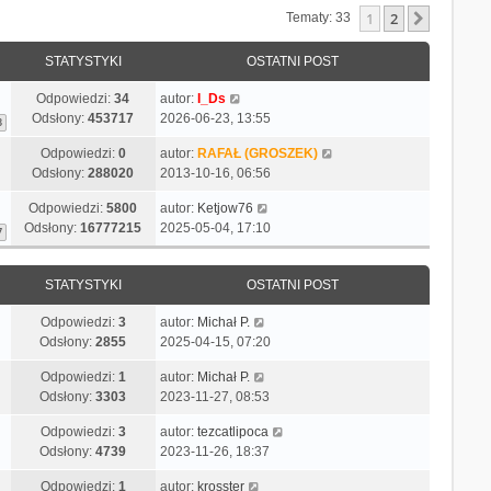
1
2
Następn
Tematy: 33
STATYSTYKI
OSTATNI POST
Odpowiedzi:
34
autor:
I_Ds
Odsłony:
453717
2026-06-23, 13:55
3
Odpowiedzi:
0
autor:
RAFAŁ (GROSZEK)
Odsłony:
288020
2013-10-16, 06:56
Odpowiedzi:
5800
autor:
Ketjow76
Odsłony:
16777215
2025-05-04, 17:10
7
STATYSTYKI
OSTATNI POST
Odpowiedzi:
3
autor:
Michał P.
Odsłony:
2855
2025-04-15, 07:20
Odpowiedzi:
1
autor:
Michał P.
Odsłony:
3303
2023-11-27, 08:53
Odpowiedzi:
3
autor:
tezcatlipoca
Odsłony:
4739
2023-11-26, 18:37
Odpowiedzi:
1
autor:
krosster