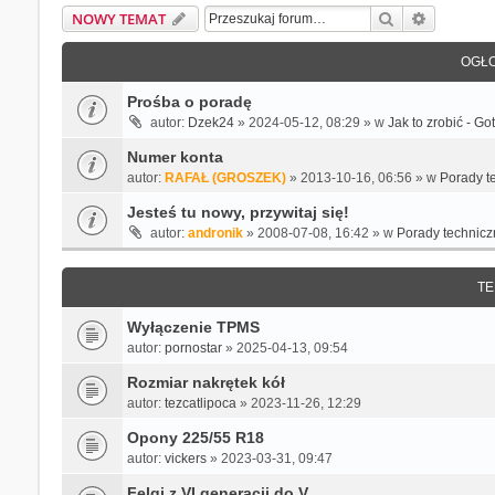
Szukaj
Wyszukiw
NOWY TEMAT
OGŁO
Prośba o poradę
autor:
Dzek24
» 2024-05-12, 08:29 » w
Jak to zrobić - G
Numer konta
autor:
RAFAŁ (GROSZEK)
» 2013-10-16, 06:56 » w
Porady t
Jesteś tu nowy, przywitaj się!
autor:
andronik
» 2008-07-08, 16:42 » w
Porady technicz
TE
Wyłączenie TPMS
autor:
pornostar
» 2025-04-13, 09:54
Rozmiar nakrętek kół
autor:
tezcatlipoca
» 2023-11-26, 12:29
Opony 225/55 R18
autor:
vickers
» 2023-03-31, 09:47
Felgi z VI generacji do V