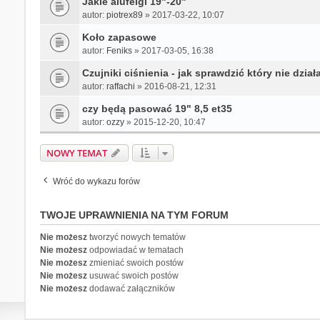
Jakie alufelgi 19"-20"
autor:
piotrex89
» 2017-03-22, 10:07
Koło zapasowe
autor:
Feniks
» 2017-03-05, 16:38
Czujniki ciśnienia - jak sprawdzić który nie dział
autor:
raffachi
» 2016-08-21, 12:31
czy będą pasować 19" 8,5 et35
autor:
ozzy
» 2015-12-20, 10:47
NOWY TEMAT
Wróć do wykazu forów
TWOJE UPRAWNIENIA NA TYM FORUM
Nie możesz
tworzyć nowych tematów
Nie możesz
odpowiadać w tematach
Nie możesz
zmieniać swoich postów
Nie możesz
usuwać swoich postów
Nie możesz
dodawać załączników