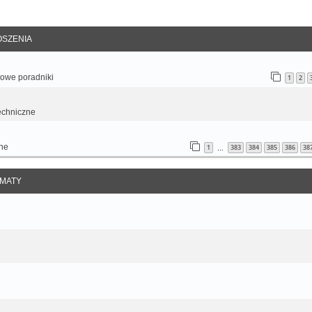
anie zaawansowane
SZENIA
otowe poradniki
1
2
echniczne
ne
1
383
384
385
386
38
…
MATY