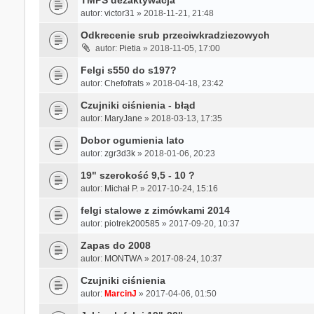
TMPS dezaktywacja
autor:
victor31
» 2018-11-21, 21:48
Odkrecenie srub przeciwkradziezowych
autor:
Pietia
» 2018-11-05, 17:00
Felgi s550 do s197?
autor:
Chefofrats
» 2018-04-18, 23:42
Czujniki ciśnienia - błąd
autor:
MaryJane
» 2018-03-13, 17:35
Dobor ogumienia lato
autor:
zgr3d3k
» 2018-01-06, 20:23
19" szerokość 9,5 - 10 ?
autor:
Michał P.
» 2017-10-24, 15:16
felgi stalowe z zimówkami 2014
autor:
piotrek200585
» 2017-09-20, 10:37
Zapas do 2008
autor:
MONTWA
» 2017-08-24, 10:37
Czujniki ciśnienia
autor:
MarcinJ
» 2017-04-06, 01:50