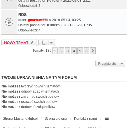
Ostatni post autor:
Petroler
»
2021-09-03, 23:17
Odpowiedzi:
5
RDS
autor:
gnatsum550
» 2018-05-04, 03:25
Ostatni post autor:
Klimekp
»
2021-08-29, 11:35
Odpowiedzi:
4
NOWY TEMAT
1
2
3
4
5
6
Następna
Tematy: 135
Przejdź do
TWOJE UPRAWNIENIA NA TYM FORUM
Nie możesz
tworzyć nowych tematów
Nie możesz
odpowiadać w tematach
Nie możesz
zmieniać swoich postów
Nie możesz
usuwać swoich postów
Nie możesz
dodawać załączników
Strona Mustangklub.pl
Strona główna
Kontakt z nami