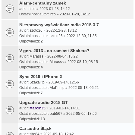
Alarm-centralny zamek
autor:
Irco
» 2023-01-28, 14:12
Ostatni post autor:
Irco
»
2023-01-28, 14:12
Niesprawny wyświetlacz radia 2015 3.7
autor:
szoto26
» 2022-12-28, 13:12
Ostatni post autor:
szoto26
»
2022-12-30, 11:35
Odpowiedzi:
2
V gen. 2013 - co zamiast Shakera?
autor:
Marasss
» 2022-08-04, 15:22
Ostatni post autor:
Marasss
»
2022-08-10, 08:15
Odpowiedzi:
4
Sync 2019 i IPhone X
autor:
Szakalito
» 2019-09-14, 12:56
Ostatni post autor:
AlaPhilip
»
2022-05-13, 06:21
Odpowiedzi:
7
Upgrade audio 2018 GT
autor:
Marcin35
» 2019-01-14, 14:01
Ostatni post autor:
pab567
»
2022-05-05, 13:56
Odpowiedzi:
13
Car audio Śląsk
autor:
sito84
» 2021-09-18, 12:42