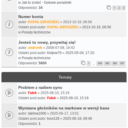
w
Jak to zrobić - Gotowe poradniki
Odpowiedzi:
34
1
2
3
Numer konta
autor:
RAFAŁ (GROSZEK)
» 2013-10-16, 06:56
Ostatni post autor:
RAFAŁ (GROSZEK)
»
2013-10-16, 06:56
w
Porady techniczne
Jesteś tu nowy, przywitaj się!
autor:
andronik
» 2008-07-08, 16:42
Ostatni post autor:
Ketjow76
»
2025-05-04, 17:10
w
Porady techniczne
Odpowiedzi:
5800
1
384
385
386
387
…
Tematy
Problem z radiem sync
autor:
Fałek
» 2025-08-10, 15:19
Ostatni post autor:
Fałek
»
2025-08-10, 15:19
Wymiana głośników na markowe w wersji base
autor:
stelma1000
» 2025-06-17, 13:01
Ostatni post autor:
kovi128
»
2025-06-18, 09:48
Odpowiedzi:
1