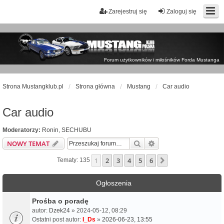
Zarejestruj się
Zaloguj się
Forum użytkowników i miłośników Forda Mustanga
Strona Mustangklub.pl
Strona główna
Mustang
Car audio
Car audio
Moderatorzy:
Ronin
,
SECHUBU
Szukaj
Wyszukiwanie zaawa
NOWY TEMAT
1
2
3
4
5
6
Następna
Tematy: 135
Ogłoszenia
Prośba o poradę
autor:
Dzek24
» 2024-05-12, 08:29
Ostatni post autor:
I_Ds
»
2026-06-23, 13:55