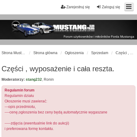
Zarejestruj się
Zaloguj się
Forum użytkowników i miłośników Forda Mustanga
Strona Mustangklub.pl
Strona główna
Ogłoszenia
Sprzedam
Części , wyposażenie i cała reszta.
Części , wyposażenie i cała reszta.
Moderatorzy:
stang232
,
Ronin
Regulamin forum
Regulamin działu
Ołoszenie musi zawierać:
---opis przedmiotu,
----cenę,ogłoszenia bez ceny będą automatycznie wygaszane
-----zdjęcia (ewentualnie link do aukcji)
i preferowana formę kontaktu.