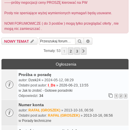
------próby negocjacji ceny PROSZĘ kierować na PW
Posty nie speniające wyżej wymienionych wymagań będą usuwane.
NOWI FORUMOWICZE ( do 3 postów ) mogą tylko przeglądać oferty , nie
mogą nic zamieszczać .
Szukaj
Wyszukiwanie zaawa
NOWY TEMAT
1
2
3
Następna
Tematy: 53
Ogłoszenia
Prośba o poradę
autor:
Dzek24
» 2024-05-12, 08:29
Ostatni post autor:
I_Ds
»
2026-06-23, 13:55
w
Jak to zrobić - Gotowe poradniki
Odpowiedzi:
34
1
2
3
Numer konta
autor:
RAFAŁ (GROSZEK)
» 2013-10-16, 06:56
Ostatni post autor:
RAFAŁ (GROSZEK)
»
2013-10-16, 06:56
w
Porady techniczne