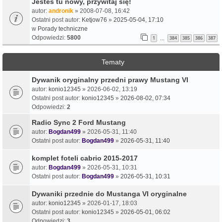
Jesteś tu nowy, przywitaj się!
autor:
andronik
» 2008-07-08, 16:42
Ostatni post autor:
Ketjow76
»
2025-05-04, 17:10
w
Porady techniczne
Odpowiedzi:
5800
1
384
385
386
387
…
Tematy
Dywanik oryginalny przedni prawy Mustang VI
autor:
konio12345
» 2026-06-02, 13:19
Ostatni post autor:
konio12345
»
2026-08-02, 07:34
Odpowiedzi:
2
Radio Sync 2 Ford Mustang
autor:
Bogdan499
» 2026-05-31, 11:40
Ostatni post autor:
Bogdan499
»
2026-05-31, 11:40
komplet foteli cabrio 2015-2017
autor:
Bogdan499
» 2026-05-31, 10:31
Ostatni post autor:
Bogdan499
»
2026-05-31, 10:31
Dywaniki przednie do Mustanga VI oryginalne
autor:
konio12345
» 2026-01-17, 18:03
Ostatni post autor:
konio12345
»
2026-05-01, 06:02
Odpowiedzi:
3