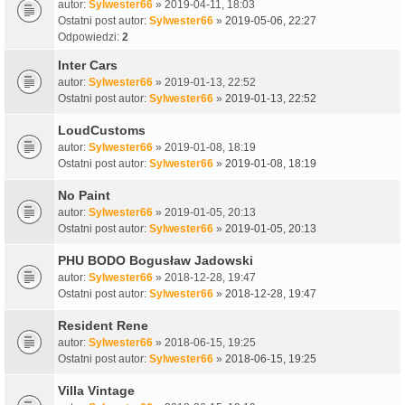
autor:
Sylwester66
» 2019-04-11, 18:03
Ostatni post autor:
Sylwester66
»
2019-05-06, 22:27
Odpowiedzi:
2
Inter Cars
autor:
Sylwester66
» 2019-01-13, 22:52
Ostatni post autor:
Sylwester66
»
2019-01-13, 22:52
LoudCustoms
autor:
Sylwester66
» 2019-01-08, 18:19
Ostatni post autor:
Sylwester66
»
2019-01-08, 18:19
No Paint
autor:
Sylwester66
» 2019-01-05, 20:13
Ostatni post autor:
Sylwester66
»
2019-01-05, 20:13
PHU BODO Bogusław Jadowski
autor:
Sylwester66
» 2018-12-28, 19:47
Ostatni post autor:
Sylwester66
»
2018-12-28, 19:47
Resident Rene
autor:
Sylwester66
» 2018-06-15, 19:25
Ostatni post autor:
Sylwester66
»
2018-06-15, 19:25
Villa Vintage