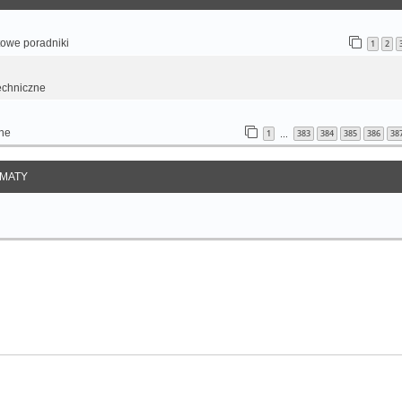
otowe poradniki
1
2
echniczne
ne
1
383
384
385
386
38
…
MATY