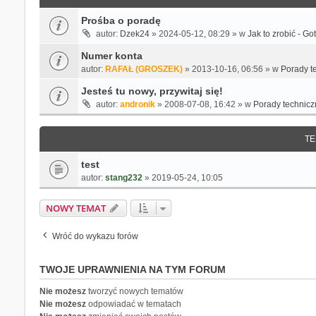
Prośba o poradę
autor:
Dzek24
» 2024-05-12, 08:29 » w
Jak to zrobić - G
Numer konta
autor:
RAFAŁ (GROSZEK)
» 2013-10-16, 06:56 » w
Porady t
Jesteś tu nowy, przywitaj się!
autor:
andronik
» 2008-07-08, 16:42 » w
Porady technicz
TE
test
autor:
stang232
» 2019-05-24, 10:05
NOWY TEMAT
Wróć do wykazu forów
TWOJE UPRAWNIENIA NA TYM FORUM
Nie możesz
tworzyć nowych tematów
Nie możesz
odpowiadać w tematach