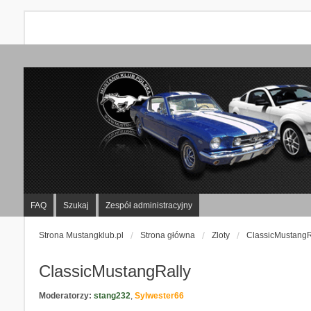
FAQ
Szukaj
Zespół administracyjny
Strona Mustangklub.pl
Strona główna
Zloty
ClassicMustangR
ClassicMustangRally
Moderatorzy:
stang232
,
Sylwester66