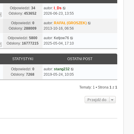
s
l
o
n
z
n
Odpowiedzi:
34
autor:
I_Ds
s
o
y
a
Odsłony:
453652
2026-06-23, 13:55
3
t
w
p
j
s
Odpowiedzi:
0
autor:
RAFAŁ (GROSZEK)
o
n
z
Odsłony:
288009
2013-10-16, 06:56
s
o
y
t
w
p
Odpowiedzi:
5800
autor:
Ketjow76
s
o
Odsłony:
16777215
2025-05-04, 17:10
7
z
s
y
t
p
STATYSTYKI
OSTATNI POST
o
s
Odpowiedzi:
0
autor:
stang232
t
Odsłony:
7268
2019-05-24, 10:05
Tematy: 1 • Strona
1
z
1
Przejdź do