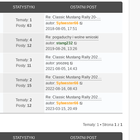
STATYSTYKI
OSTATNI POST
Re: Classic Mustang Rally 20-…
Tematy:
1
W
autor:
Sylwester66
Posty:
63
y
2018-08-05, 17:51
ś
Re: pogaduchy i wolne wnioski
w
Tematy:
4
W
autor:
stang232
i
Posty:
12
y
2019-08-26, 13:26
e
ś
t
Re: Classic Mustang Rally 202…
w
Tematy:
3
l
W
autor:
yoozeq
i
Posty:
11
n
y
2021-08-05, 14:43
e
a
ś
t
Re: Classic Mustang Rally 202…
j
w
Tematy:
2
l
W
autor:
Sylwester66
n
i
Posty:
15
n
y
2022-08-16, 08:43
o
e
a
ś
w
t
Re: Classic Mustang Rally 202…
j
w
Tematy:
2
s
l
W
autor:
Sylwester66
n
i
Posty:
12
z
n
y
2023-03-15, 20:49
o
e
y
a
ś
w
t
p
j
w
s
l
o
n
Tematy: 1 • Strona
1
z
1
i
z
n
s
o
e
y
a
t
w
t
STATYSTYKI
OSTATNI POST
p
j