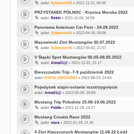
autor:
Sylwester66
» 2021-11-21, 00:46
PRZYSTANEK PÓŁNOC - Krynica Morska 2022
autor:
Rekin
» 2021-11-04, 16:09
Panorama American Car Fest - 24.09.2022
autor:
Sylwester66
» 2022-04-30, 09:06
Mazowiecki Zlot Mustangów 30.07.2022
autor:
Sylwester66
» 2022-05-02, 21:07
V Śląski Spot Mustangów 06.05-08.05.2022
autor:
Anna01@
» 2021-12-01, 21:17
Bieszczadzki Trip -7-9 październik 2022
autor:
RAFAŁ (GROSZEK)
» 2022-06-23, 14:43
Pojedynek stajni-ostanie rozstrzygnięcie
autor:
Anna01@
» 2022-05-09, 20:09
Mustang Trip Południe 15.06-19.06.2022
autor:
Pabllo
» 2021-11-19, 14:27
Mustang Croatia Race 2022
autor:
siara
» 2022-01-29, 21:45
4 Zlot Klasycznych Mustangów 11.06.22 Łódź