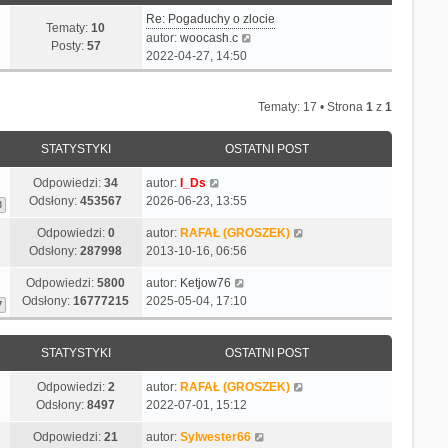
Re: Pogaduchy o zlocie
Tematy:
10
W
autor:
woocash.c
Posty:
57
y
2022-04-27, 14:50
ś
w
Tematy: 17 • Strona
1
z
1
i
e
t
STATYSTYKI
OSTATNI POST
l
n
Odpowiedzi:
34
autor:
I_Ds
a
Odsłony:
453567
2026-06-23, 13:55
3
j
Odpowiedzi:
0
autor:
RAFAŁ (GROSZEK)
n
Odsłony:
287998
2013-10-16, 06:56
o
w
Odpowiedzi:
5800
autor:
Ketjow76
s
Odsłony:
16777215
2025-05-04, 17:10
7
z
y
p
STATYSTYKI
OSTATNI POST
o
s
Odpowiedzi:
2
autor:
RAFAŁ (GROSZEK)
t
Odsłony:
8497
2022-07-01, 15:12
Odpowiedzi:
21
autor:
Sylwester66