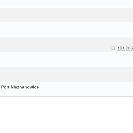
1
2
3
r Port Nieznanowice