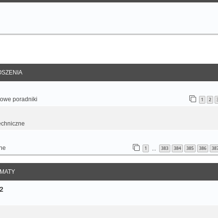
anie zaawansowane
SZENIA
otowe poradniki
1
2
echniczne
ne
1
383
384
385
386
38
…
MATY
2