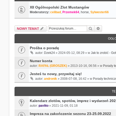
XII Ogólnopolski Zlot Mustangów
Moderatorzy:
celibad
,
Przemek64
,
horse
,
Sylwester66
Szukaj
Wyszukiw
NOWY TEMAT
OGŁO
Prośba o poradę
autor:
Dzek24
» 2024-05-12, 08:29 » w
Jak to zrobić - G
Numer konta
autor:
RAFAŁ (GROSZEK)
» 2013-10-16, 06:56 » w
Porady t
Jesteś tu nowy, przywitaj się!
autor:
andronik
» 2008-07-08, 16:42 » w
Porady technicz
TE
Kalendarz zlotów, spotów, imprez i wydarzeń 202
autor:
pavlito
» 2021-11-09, 01:18
Impreza na zakończenie sezonu 23-25.09.2022