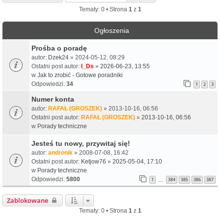
Tematy: 0 • Strona
1
z
1
Ogłoszenia
Prośba o poradę
autor:
Dzek24
» 2024-05-12, 08:29
Ostatni post autor:
I_Ds
»
2026-06-23, 13:55
w
Jak to zrobić - Gotowe poradniki
Odpowiedzi:
34
1
2
3
Numer konta
autor:
RAFAŁ (GROSZEK)
» 2013-10-16, 06:56
Ostatni post autor:
RAFAŁ (GROSZEK)
»
2013-10-16, 06:56
w
Porady techniczne
Jesteś tu nowy, przywitaj się!
autor:
andronik
» 2008-07-08, 16:42
Ostatni post autor:
Ketjow76
»
2025-05-04, 17:10
w
Porady techniczne
Odpowiedzi:
5800
1
384
385
386
387
…
Zablokowane
Tematy: 0 • Strona
1
z
1