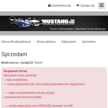
Zarejestruj się
Zaloguj się
Forum użytkowników i miłośników Forda Mustanga
Strona Mustangklub.pl
Strona główna
Ogłoszenia
Sprzedam
Sprzedam
Moderatorzy:
stang232
,
Ronin
Regulamin forum
Ołoszenie musi zawierać:
---opis przedmiotu,
----cenę,ogłoszenia bez ceny będą automatycznie wygaszane
-----zdjęcia (ewentualnie link do aukcji)
i preferowana formę kontaktu.
------próby negocjacji ceny PROSZĘ kierować na PW