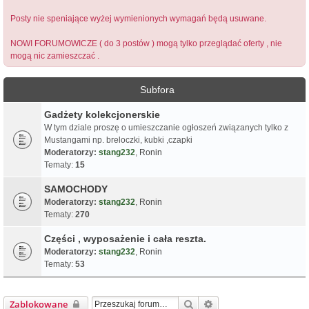
Posty nie speniające wyżej wymienionych wymagań będą usuwane.
NOWI FORUMOWICZE ( do 3 postów ) mogą tylko przeglądać oferty , nie
mogą nic zamieszczać .
Subfora
Gadżety kolekcjonerskie
W tym dziale proszę o umieszczanie ogłoszeń związanych tylko z
Mustangami np. breloczki, kubki ,czapki
Moderatorzy:
stang232
,
Ronin
Tematy:
15
SAMOCHODY
Moderatorzy:
stang232
,
Ronin
Tematy:
270
Części , wyposażenie i cała reszta.
Moderatorzy:
stang232
,
Ronin
Tematy:
53
Szukaj
Wyszukiwanie zaawa
Zablokowane