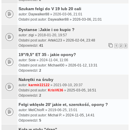
Szukam felgi do V 19 lub 20 cali
autor:
Daywalker88
» 2026-03-06, 21:01
Ostatni post autor:
Daywalker88
»
2026-03-06, 21:01
Dystanse :Jakie i co kupic ?
autor:
zigi
» 2018-01-20, 19:57
Ostatni post autor:
Artek123
»
2026-02-04, 23:48
Odpowiedzi:
41
1
2
3
19"/9,5" ET 35 - jakie opony?
autor:
Soie
» 2024-11-04, 11:06
Ostatni post autor:
Michael00
»
2026-01-12, 13:31
Odpowiedzi:
2
Nakrętki na śruby
autor:
karmir22122
» 2021-09-10, 20:37
Ostatni post autor:
KrisV636
»
2025-03-05, 16:51
Odpowiedzi:
2
Felgi wklęsłe 20' jakie et, szerokość, opony ?
autor:
MelChioR
» 2019-06-25, 15:01
Ostatni post autor:
Michał P.
»
2024-11-05, 14:41
Odpowiedzi:
5
Koła w stylu "drag"