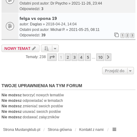
Ostatni post autor:
Dr Psycho
»
2021-11-26, 23:44
Odpowiedzi:
3
felga vs opona 19
autor:
Daglas
» 2018-04-24, 14:04
Ostatni post autor:
Michał P.
»
2021-05-25, 08:11
Odpowiedzi:
39
1
2
3
NOWY TEMAT
Strona
1
z
10
1
2
3
4
5
10
Następna
Tematy: 238
…
Przejdź do
TWOJE UPRAWNIENIA NA TYM FORUM
Nie możesz
tworzyć nowych tematów
Nie możesz
odpowiadać w tematach
Nie możesz
zmieniać swoich postów
Nie możesz
usuwać swoich postów
Nie możesz
dodawać załączników
Strona Mustangklub.pl
Strona główna
Kontakt z nami