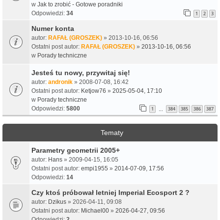
w
Jak to zrobić - Gotowe poradniki
Odpowiedzi:
34
1
2
3
Numer konta
autor:
RAFAŁ (GROSZEK)
» 2013-10-16, 06:56
Ostatni post autor:
RAFAŁ (GROSZEK)
»
2013-10-16, 06:56
w
Porady techniczne
Jesteś tu nowy, przywitaj się!
autor:
andronik
» 2008-07-08, 16:42
Ostatni post autor:
Ketjow76
»
2025-05-04, 17:10
w
Porady techniczne
Odpowiedzi:
5800
1
384
385
386
387
…
Tematy
Parametry geometrii 2005+
autor:
Hans
» 2009-04-15, 16:05
Ostatni post autor:
empi1955
»
2014-07-09, 17:56
Odpowiedzi:
14
Czy ktoś próbował letniej Imperial Ecosport 2 ?
autor:
Dzikus
» 2026-04-11, 09:08
Ostatni post autor:
Michael00
»
2026-04-27, 09:56
Odpowiedzi:
2