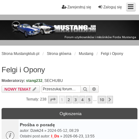
Zarejestruj się
Zaloguj się
Forum użytkowników i miłośników Forda Mustanga
Strona Mustangklub.pl
Strona główna
Mustang
Felgi i Opony
Felgi i Opony
Moderatorzy:
stang232
,
SECHUBU
Szukaj
Wyszukiwanie zaawa
NOWY TEMAT
Strona
1
z
10
1
2
3
4
5
10
Następna
Tematy: 238
…
Ogłoszenia
Prośba o poradę
autor:
Dzek24
» 2024-05-12, 08:29
Ostatni post autor:
I_Ds
»
2026-06-23, 13:55