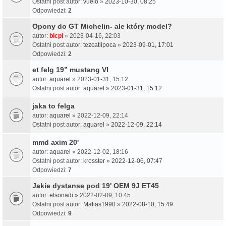
Ostatni post autor:
vuelo
»
2023-10-30, 08:25
Odpowiedzi:
2
Opony do GT Michelin- ale który model?
autor:
bicpl
» 2023-04-16, 22:03
Ostatni post autor:
tezcatlipoca
»
2023-09-01, 17:01
Odpowiedzi:
2
et felg 19” mustang VI
autor:
aquarel
» 2023-01-31, 15:12
Ostatni post autor:
aquarel
»
2023-01-31, 15:12
jaka to felga
autor:
aquarel
» 2022-12-09, 22:14
Ostatni post autor:
aquarel
»
2022-12-09, 22:14
mmd axim 20'
autor:
aquarel
» 2022-12-02, 18:16
Ostatni post autor:
krosster
»
2022-12-06, 07:47
Odpowiedzi:
7
Jakie dystanse pod 19' OEM 9J ET45
autor:
elsonadi
» 2022-02-09, 10:45
Ostatni post autor:
Matias1990
»
2022-08-10, 15:49
Odpowiedzi:
9