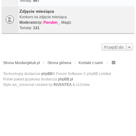
Tematy:
867
Zdjęcie miesiąca
Konkurs na zdjęcie miesiąca
Moderatorzy:
Pavulon_
,
Magic
Tematy:
121
Przejdź do
Strona Mustangklub.pl
Strona główna
Kontakt z nami
Technologię dostarcza
phpBB
® Forum Software © phpBB Limited
Polski pakiet językowy dostarcza
phpBB.pl
Style we_universal created by
INVENTEA
& v12mike