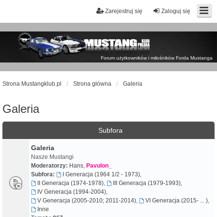
Zarejestruj się
Zaloguj się
Forum użytkowników i miłośników Forda Mustanga
Strona Mustangklub.pl
Strona główna
Galeria
Galeria
Subfora
Galeria
Nasze Mustangi
Moderatorzy:
Hans
,
Pavulon_
Subfora:
I Generacja (1964 1/2 - 1973)
,
II Generacja (1974-1978)
,
III Generacja (1979-1993)
,
IV Generacja (1994-2004)
,
V Generacja (2005-2010; 2011-2014)
,
VI Generacja (2015- ... )
,
Inne