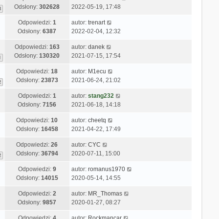
Odsłony:
302628
2022-05-19, 17:48
8
Odpowiedzi:
1
autor:
trenart
Odsłony:
6387
2022-02-04, 12:32
Odpowiedzi:
163
autor:
danek
Odsłony:
130320
2021-07-15, 17:54
1
Odpowiedzi:
18
autor:
M1ecu
Odsłony:
23873
2021-06-24, 21:02
2
Odpowiedzi:
1
autor:
stang232
Odsłony:
7156
2021-06-18, 14:18
Odpowiedzi:
10
autor:
cheetq
Odsłony:
16458
2021-04-22, 17:49
Odpowiedzi:
26
autor:
CYC
Odsłony:
36794
2020-07-11, 15:00
2
Odpowiedzi:
9
autor:
romanus1970
Odsłony:
14015
2020-05-14, 14:55
Odpowiedzi:
2
autor:
MR_Thomas
Odsłony:
9857
2020-01-27, 08:27
Odpowiedzi:
4
autor:
Rockmancar