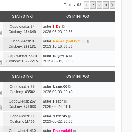
1
2
3
4
Następn
Tematy: 93
STATYSTYKI
OSTATNI POST
Odpowiedzi:
34
autor:
I_Ds
Odsłony:
454648
2026-06-23, 13:55
3
Odpowiedzi:
0
autor:
RAFAŁ (GROSZEK)
Odsłony:
288131
2013-10-16, 06:56
Odpowiedzi:
5800
autor:
Ketjow76
Odsłony:
16777215
2025-05-04, 17:10
7
STATYSTYKI
OSTATNI POST
Odpowiedzi:
35
autor:
kubus88
Odsłony:
43582
2026-08-03, 19:40
3
Odpowiedzi:
267
autor:
Rezor
Odsłony:
273633
2026-02-24, 11:15
8
Odpowiedzi:
10
autor:
sursento
Odsłony:
11466
2023-06-22, 21:01
Odpowiedzi:
412
autor:
Przemek64