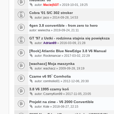
niebieski '00
autor:
MaciejSGT
» 2019-10-01, 19:25
Cobra '01 S/C 302 stroker
autor:
jaco
» 2014-09-28, 14:53
4gen 3.8 convertible - from zero to hero
autor:
wwiecha
» 2019-09-24, 21:11
GT '97 z Ustki - rodzinna stajnia się powiększa
autor:
Adrian89
» 2016-03-09, 21:28
[Rock] Atlantic Blue NewEdge 3.8 V6 Manual
autor:
Rockmancar
» 2017-03-02, 22:29
[wachacz] Moja maszynka
autor:
wachacz
» 2009-09-28, 19:19
Czarne v6 95` Cornholia
autor:
cornholio01
» 2012-12-06, 20:30
3.8 V6 1995 czarny koń
autor:
CzarnyKon99
» 2017-11-05, 23:05
Projekt na zime - V6 2000 Convertible
autor:
Kste
» 2018-08-27, 22:15