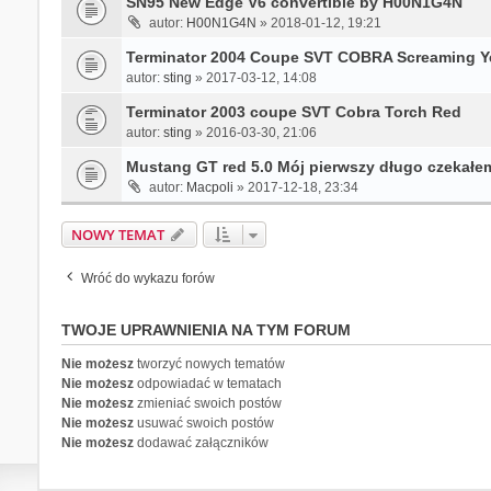
SN95 New Edge V6 convertible by H00N1G4N
autor:
H00N1G4N
» 2018-01-12, 19:21
Terminator 2004 Coupe SVT COBRA Screaming Y
autor:
sting
» 2017-03-12, 14:08
Terminator 2003 coupe SVT Cobra Torch Red
autor:
sting
» 2016-03-30, 21:06
Mustang GT red 5.0 Mój pierwszy długo czekałe
autor:
Macpoli
» 2017-12-18, 23:34
NOWY TEMAT
Wróć do wykazu forów
TWOJE UPRAWNIENIA NA TYM FORUM
Nie możesz
tworzyć nowych tematów
Nie możesz
odpowiadać w tematach
Nie możesz
zmieniać swoich postów
Nie możesz
usuwać swoich postów
Nie możesz
dodawać załączników