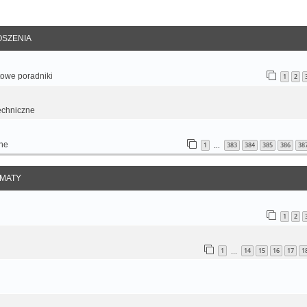
anie zaawansowane
SZENIA
otowe poradniki
1
2
echniczne
ne
1
383
384
385
386
38
…
MATY
1
2
1
14
15
16
17
1
…