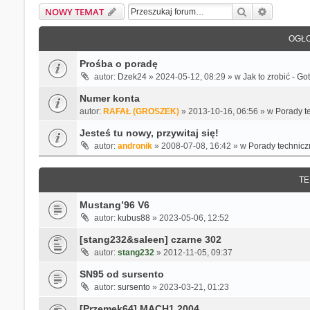
Szukaj
Wyszukiw
NOWY TEMAT
OGŁO
Prośba o poradę
autor:
Dzek24
» 2024-05-12, 08:29 » w
Jak to zrobić - G
Numer konta
autor:
RAFAŁ (GROSZEK)
» 2013-10-16, 06:56 » w
Porady t
Jesteś tu nowy, przywitaj się!
autor:
andronik
» 2008-07-08, 16:42 » w
Porady technicz
TE
Mustang’96 V6
autor:
kubus88
» 2023-05-06, 12:52
[stang232&saleen] czarne 302
autor:
stang232
» 2012-11-05, 09:37
SN95 od sursento
autor:
sursento
» 2023-03-21, 01:23
[Przemek64] MACH1 2004