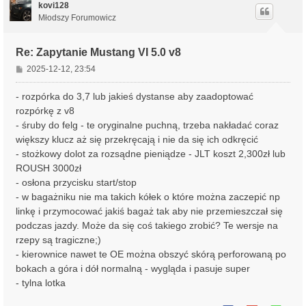
ó
kovi128
r
Młodszy Forumowicz
ę
Re: Zapytanie Mustang VI 5.0 v8
P
2025-12-12, 23:54
o
s
- rozpórka do 3,7 lub jakieś dystanse aby zaadoptować
t
rozpórkę z v8
- śruby do felg - te oryginalne puchną, trzeba nakładać coraz
większy klucz aż się przekręcają i nie da się ich odkręcić
- stożkowy dolot za rozsądne pieniądze - JLT koszt 2,300zł lub
ROUSH 3000zł
- osłona przycisku start/stop
- w bagażniku nie ma takich kółek o które można zaczepić np
linkę i przymocować jakiś bagaż tak aby nie przemieszczał się
podczas jazdy. Może da się coś takiego zrobić? Te wersje na
rzepy są tragiczne;)
- kierownice nawet te OE można obszyć skórą perforowaną po
bokach a góra i dół normalną - wygląda i pasuje super
- tylna lotka