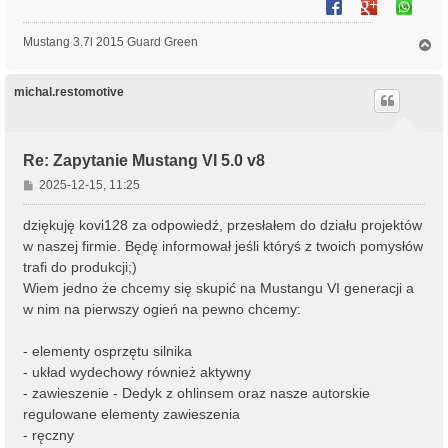
Mustang 3.7l 2015 Guard Green
N
a
g
ó
michal.restomotive
r
ę
Re: Zapytanie Mustang VI 5.0 v8
P
2025-12-15, 11:25
o
s
dziękuję kovi128 za odpowiedź, przesłałem do działu projektów
t
w naszej firmie. Będę informował jeśli któryś z twoich pomysłów
trafi do produkcji;)
Wiem jedno że chcemy się skupić na Mustangu VI generacji a
w nim na pierwszy ogień na pewno chcemy:
- elementy osprzętu silnika
- ⁠układ wydechowy również aktywny
- ⁠zawieszenie - Dedyk z ohlinsem oraz nasze autorskie
regulowane elementy zawieszenia
- ⁠ręczny