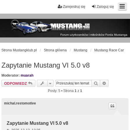
Zarejestruj się
Zaloguj się
Forum użytkowników i miłośników Forda Mustanga
Strona Mustangklub.pl
Strona główna
Mustang
Mustang Race Car
Zapytanie Mustang VI 5.0 v8
Moderator:
muarah
Szukaj
Wyszukiwan
ODPOWIEDZ
Posty: 5 • Strona
1
z
1
michal.restomotive
Zapytanie Mustang VI 5.0 v8
P