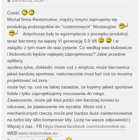
2025-12-12, 12:35
o
s
Cześć,
t
Michał firma Restomotive, między innymi zajmujemy się
produkcją podzespołów do ''customowych'' Mustangów
dotychczas były to egzemplarze z początku produkcji,
teraz bierzemy na tapetę VI generację 5.0 V8
i w
związku z tym mam do was pytanie. Co według was klubowicze
i klubowiczki będzie najlepiej zaprojektować? Jakie przednie
splittery,
spoilery tylne, dokładki, może coś z wnętrza, może kierownica
jakaś bardziej sportowa, niekoniecznie musi być coś co musimy
projektować od zera
może być np. coś na takiej zasadzie, że kupimy jakieś sportowe
fotele i tylko zaprojektujemy mocowania do niego.
Zawieszenie, może jak ktoś jeździ nim bardziej torowo to
odczuwa, że zawieszenie nie wyrabia. Może coś z
mechanicznych rzeczy, może jest bardzo duże zainteresowanie
na turbo kity albo kompresor kity. Liczę na wasze odpowiedzi:)
Więcej o nas : FB
https://www.facebook.com/restomotive.eu
WEB:
www.restomotive.eu