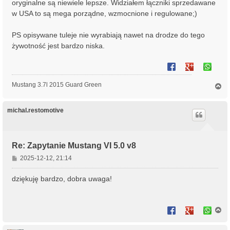
oryginalne są niewiele lepsze. Widziałem łączniki sprzedawane
w USA to są mega porządne, wzmocnione i regulowane;)
PS opisywane tuleje nie wyrabiają nawet na drodze do tego
żywotność jest bardzo niska.
Mustang 3.7l 2015 Guard Green
N
a
g
ó
michal.restomotive
r
ę
Re: Zapytanie Mustang VI 5.0 v8
P
2025-12-12, 21:14
o
s
dziękuję bardzo, dobra uwaga!
t
N
a
g