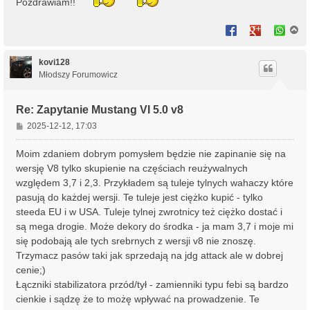
Pozdrawiam!!
N
a
g
ó
kovi128
r
Młodszy Forumowicz
ę
Re: Zapytanie Mustang VI 5.0 v8
P
2025-12-12, 17:03
o
s
Moim zdaniem dobrym pomysłem będzie nie zapinanie się na
t
wersję V8 tylko skupienie na częściach reużywalnych
względem 3,7 i 2,3. Przykładem są tuleje tylnych wahaczy które
pasują do każdej wersji. Te tuleje jest ciężko kupić - tylko
steeda EU i w USA. Tuleje tylnej zwrotnicy też ciężko dostać i
są mega drogie. Może dekory do środka - ja mam 3,7 i moje mi
się podobają ale tych srebrnych z wersji v8 nie znoszę.
Trzymacz pasów taki jak sprzedają na jdg attack ale w dobrej
cenie;)
Łączniki stabilizatora przód/tył - zamienniki typu febi są bardzo
cienkie i sądzę że to możę wpływać na prowadzenie. Te