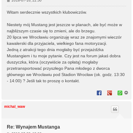
2018-07-16, 22:50
o
s
Witam serdecznie wszystkich klubowiczów.
t
Niestety mój Mustang jest jeszcze w planach, ale być może w
najbliższym czasie się to zmieni, ale do brzegu.
20 lipca we Wrocławiu organizuję wraz ze znajomymi wieczór
kawalerski dla przyjaciela, wielkiego fana motoryzacji.
Jedną z atrakcji tego dnia mogłaby być przejażdżka
Mustangiem i tu moje pytanie. Czy jest na forum jakaś dobra
duszyczka, która (oczywiście za opłatą) mogłaby
przetransportować przyszłego Pana młodego z dworca
głównego we Wrocławiu pod Stadion Wrocław (ok. godz. 13:30
- 14:00) ? Jeśli tak to proszę o kontakt.
N
a
g
ó
michal_waw
r
ę
Re: Wynajem Mustanga