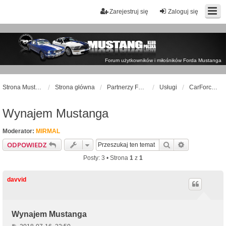
Zarejestruj się
Zaloguj się
Forum użytkowników i miłośników Forda Mustanga
Strona Mustangklub.pl
Strona główna
Partnerzy FORUM
Usługi
CarForceOne
Wynajem Mustanga
Moderator:
MIRMAL
Szukaj
Wyszukiwan
ODPOWIEDZ
Posty: 3 • Strona
1
z
1
davvid
Wynajem Mustanga
P