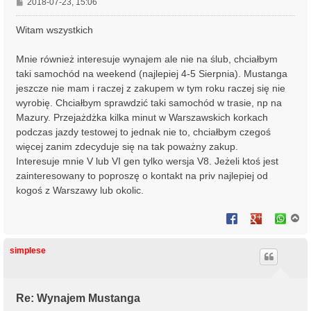
P
2018-07-23, 15:06
o
s
Witam wszystkich
t
Mnie również interesuje wynajem ale nie na ślub, chciałbym
taki samochód na weekend (najlepiej 4-5 Sierpnia). Mustanga
jeszcze nie mam i raczej z zakupem w tym roku raczej się nie
wyrobię. Chciałbym sprawdzić taki samochód w trasie, np na
Mazury. Przejażdżka kilka minut w Warszawskich korkach
podczas jazdy testowej to jednak nie to, chciałbym czegoś
więcej zanim zdecyduje się na tak poważny zakup.
Interesuje mnie V lub VI gen tylko wersja V8. Jeżeli ktoś jest
zainteresowany to poproszę o kontakt na priv najlepiej od
kogoś z Warszawy lub okolic.
N
a
g
ó
simplese
r
ę
Re: Wynajem Mustanga