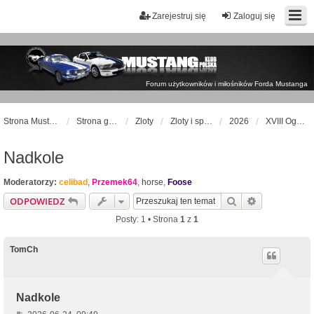
Zarejestruj się
Zaloguj się
Forum użytkowników i miłośników Forda Mustanga
Strona Mustangklub.pl
Strona główna
Zloty
Zloty i spoty
2026
XVIII Ogólnopolski Zlot Mustangów
Nadkole
Moderatorzy:
celibad
,
Przemek64
,
horse
,
Foose
Szukaj
Wyszukiwan
ODPOWIEDZ
Posty: 1 • Strona
1
z
1
TomCh
Nadkole
P