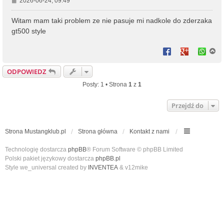
2026-06-24, 09:49
o
s
Witam mam taki problem ze nie pasuje mi nadkole do zderzaka
t
gt500 style
N
a
g
ODPOWIEDZ
ó
r
Posty: 1 • Strona
1
z
1
ę
Przejdź do
Strona Mustangklub.pl
Strona główna
Kontakt z nami
Technologię dostarcza
phpBB
® Forum Software © phpBB Limited
Polski pakiet językowy dostarcza
phpBB.pl
Style we_universal created by
INVENTEA
& v12mike