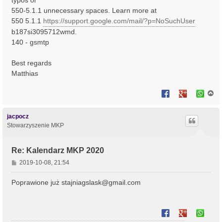
typos or
550-5.1.1 unnecessary spaces. Learn more at
550 5.1.1
https://support.google.com/mail/?p=NoSuchUser
b187si3095712wmd.
140 - gsmtp
Best regards
Matthias
N
a
g
ó
jacpocz
r
Stowarzyszenie MKP
ę
Re: Kalendarz MKP 2020
P
2019-10-08, 21:54
o
s
Poprawione już
stajniagslask@gmail.com
t