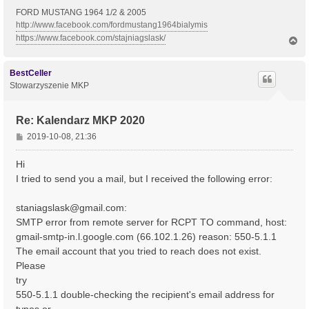
FORD MUSTANG 1964 1/2 & 2005
http://www.facebook.com/fordmustang1964bialymis
https://www.facebook.com/stajniagslask/
N
a
g
ó
BestCeller
r
Stowarzyszenie MKP
ę
Re: Kalendarz MKP 2020
P
2019-10-08, 21:36
o
s
Hi
t
I tried to send you a mail, but I received the following error:
staniagslask@gmail.com
:
SMTP error from remote server for RCPT TO command, host:
gmail-smtp-in.l.google.com (66.102.1.26) reason: 550-5.1.1
The email account that you tried to reach does not exist.
Please
try
550-5.1.1 double-checking the recipient's email address for