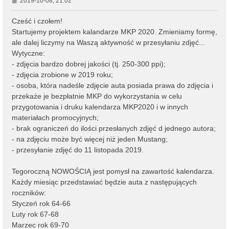
2019-10-08, 21:02
o
s
Cześć i czołem!
t
Startujemy projektem kalandarze MKP 2020. Zmieniamy formę,
ale dalej liczymy na Waszą aktywność w przesyłaniu zdjęć...
Wytyczne:
- zdjęcia bardzo dobrej jakości (tj. 250-300 ppi);
- zdjęcia zrobione w 2019 roku;
- osoba, która nadeśle zdjęcie auta posiada prawa do zdjęcia i
przekaże je bezpłatnie MKP do wykorzystania w celu
przygotowania i druku kalendarza MKP2020 i w innych
materiałach promocyjnych;
- brak ograniczeń do ilości przesłanych zdjęć d jednego autora;
- na zdjęciu może być więcej niż jeden Mustang;
- przesyłanie zdjęć do 11 listopada 2019.
Tegoroczną NOWOŚCIĄ jest pomysł na zawartość kalendarza.
Każdy miesiąc przedstawiać będzie auta z następujących
roczników:
Styczeń rok 64-66
Luty rok 67-68
Marzec rok 69-70