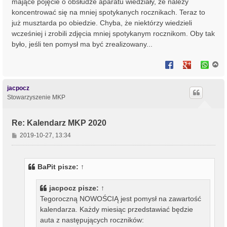
mające pojęcie o obsłudze aparatu wiedziały, że należy
koncentrować się na mniej spotykanych rocznikach. Teraz to
już musztarda po obiedzie. Chyba, że niektórzy wiedzieli
wcześniej i zrobili zdjęcia mniej spotykanym rocznikom. Oby tak
było, jeśli ten pomysł ma być zrealizowany...
N
a
g
ó
jacpocz
r
Stowarzyszenie MKP
ę
Re: Kalendarz MKP 2020
P
2019-10-27, 13:34
o
s
t
BaPit
pisze:
↑
jacpocz
pisze:
↑
Tegoroczną NOWOŚCIĄ jest pomysł na zawartość
kalendarza. Każdy miesiąc przedstawiać będzie
auta z następujących roczników: