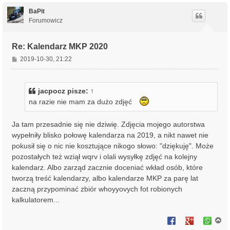
g
ó
BaPit
r
Forumowicz
ę
Re: Kalendarz MKP 2020
P
2019-10-30, 21:22
o
s
t
jacpocz
pisze:
↑
na razie nie mam za dużo zdjęć
Ja tam przesadnie się nie dziwię. Zdjęcia mojego autorstwa
wypełniły blisko połowę kalendarza na 2019, a nikt nawet nie
pokusił się o nic nie kosztujące nikogo słowo: "dziękuję". Może
pozostałych też wziął wqrv i olali wysyłkę zdjęć na kolejny
kalendarz. Albo zarząd zacznie doceniać wkład osób, które
tworzą treść kalendarzy, albo kalendarze MKP za parę lat
zaczną przypominać zbiór whoyyovych fot robionych
kalkulatorem...
N
a