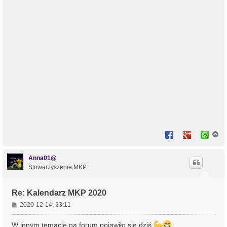
N
a
g
ó
Anna01@
r
Stowarzyszenie MKP
ę
Re: Kalendarz MKP 2020
P
2020-12-14, 23:11
o
s
W innym temacie na forum pojawiło się dziś