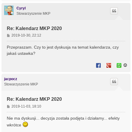
g
ó
Cyryl
r
Stowarzyszenie MKP
ę
Re: Kalendarz MKP 2020
P
2019-10-30, 22:12
o
s
Przepraszam. Czy to jest dyskusja na temat kalendarza, czy
t
jakaś ustawka?
N
a
g
ó
jacpocz
r
Stowarzyszenie MKP
ę
Re: Kalendarz MKP 2020
P
2019-11-03, 18:10
o
s
Nie ma dyskusji... decyzja została podjęta i działamy... efekty
t
wkrótce