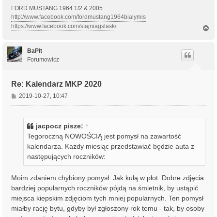
FORD MUSTANG 1964 1/2 & 2005
http://www.facebook.com/fordmustang1964bialymis
https://www.facebook.com/stajniagslask/
N
a
g
ó
BaPit
r
Forumowicz
ę
Re: Kalendarz MKP 2020
P
2019-10-27, 10:47
o
s
t
jacpocz
pisze:
↑
Tegoroczną NOWOŚCIĄ jest pomysł na zawartość
kalendarza. Każdy miesiąc przedstawiać będzie auta z
następujących roczników:
Moim zdaniem chybiony pomysł. Jak kulą w płot. Dobre zdjęcia
bardziej popularnych roczników pójdą na śmietnik, by ustąpić
miejsca kiepskim zdjęciom tych mniej popularnych. Ten pomysł
miałby rację bytu, gdyby był zgłoszony rok temu - tak, by osoby