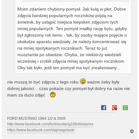
Moim zdaniem chybiony pomysł. Jak kulą w płot. Dobre
zdjęcia bardziej popularnych roczników pójdą na
śmietnik, by ustąpić miejsca kiepskim zdjęciom tych
mniej popularnych. Ten pomysł miałby rację bytu, gdyby
był zgłoszony rok temu - tak, by osoby mające pojęcie o
obsłudze aparatu wiedziały, że należy koncentrować się
na mniej spotykanych rocznikach. Teraz to już
musztarda po obiedzie. Chyba, że niektórzy wiedzieli
wcześniej i zrobili zdjęcia mniej spotykanym rocznikom.
Oby tak było, jeśli ten pomysł ma być zrealizowany...
nie muszą to być zdjęcia z tego roku
ważne żeby były
dobrej jakości... czas pokaże czy pomysł był dobry na razie nie
mam za dużo zdjęć
FORD MUSTANG 1964 1/2 & 2005
http://www.facebook.com/fordmustang1964bialymis
https://www.facebook.com/stajniagslask/
N
a