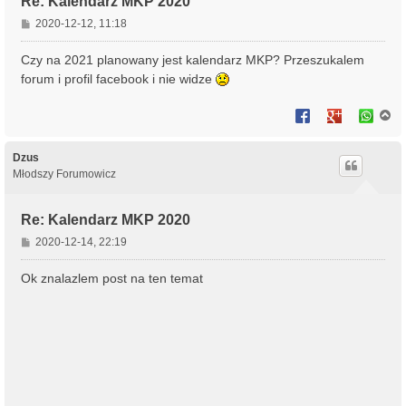
Re: Kalendarz MKP 2020
P
2020-12-12, 11:18
o
s
Czy na 2021 planowany jest kalendarz MKP? Przeszukalem
t
forum i profil facebook i nie widze
N
a
g
ó
Dzus
r
Młodszy Forumowicz
ę
Re: Kalendarz MKP 2020
P
2020-12-14, 22:19
o
s
Ok znalazlem post na ten temat
t