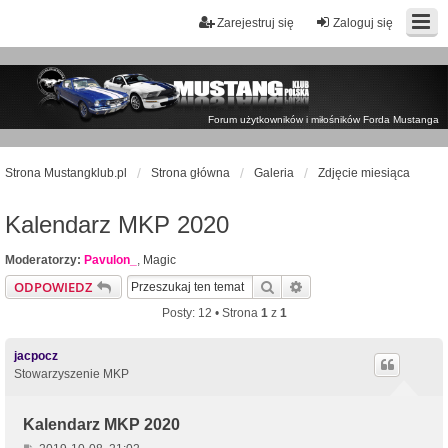
Zarejestruj się
Zaloguj się
Forum użytkowników i miłośników Forda Mustanga
Strona Mustangklub.pl
Strona główna
Galeria
Zdjęcie miesiąca
Kalendarz MKP 2020
Moderatorzy:
Pavulon_
,
Magic
Szukaj
Wyszukiwanie zaawan
ODPOWIEDZ
Posty: 12 • Strona
1
z
1
jacpocz
Stowarzyszenie MKP
Kalendarz MKP 2020
P