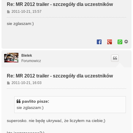
Re: MR 2012 trailer - szczegóły dla uczestników
P
2011-10-21, 15:57
o
s
sie zglaszam:)
t
N
a
g
ó
Bielek
r
Forumowicz
ę
Re: MR 2012 trailer - szczegóły dla uczestników
P
2011-10-21, 16:03
o
s
t
pavlito pisze:
sie zglaszam:)
superosko. nie będę ukrywać, że liczyłem na ciebie;)