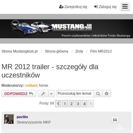
Zarejestruj się
Zaloguj się
Forum użytkowników i miłośników Forda Mustanga
Strona Mustangklub.pl
Strona główna
Zloty
Film MR2012
MR 2012 trailer - szczegóły dla
uczestników
Moderatorzy:
celibad
,
horse
Szukaj
Wyszukiwan
ODPOWIEDZ
1
2
3
4
5
Poprzednia
Posty: 66
pavlito
Stowarzyszenie MKP