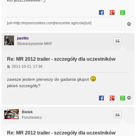
kto jeszczeeeeee?;)
[url=http://myrencontres.com]rencontre agricole[/url]
N
a
g
ó
pavlito
r
Stowarzyszenie MKP
ę
Re: MR 2012 trailer - szczegóły dla uczestników
P
2011-10-21, 17:36
o
s
zawsze jestem pierwszy do gadania głupot
t
jakieś szczegóły?
N
a
g
ó
Bielek
r
Forumowicz
ę
Re: MR 2012 trailer - szczegóły dla uczestników