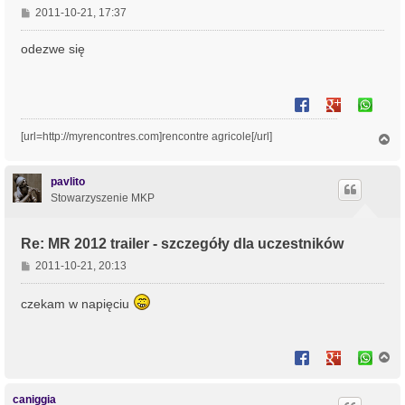
P
2011-10-21, 17:37
o
s
odezwe się
t
[url=http://myrencontres.com]rencontre agricole[/url]
N
a
g
ó
pavlito
r
Stowarzyszenie MKP
ę
Re: MR 2012 trailer - szczegóły dla uczestników
P
2011-10-21, 20:13
o
s
czekam w napięciu
t
N
a
g
ó
caniggia