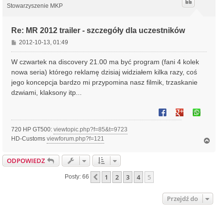
r
Stowarzyszenie MKP
ę
Re: MR 2012 trailer - szczegóły dla uczestników
P
2012-10-13, 01:49
o
s
W czwartek na discovery 21.00 ma być program (fani 4 kolek
t
nowa seria) którego reklamę dzisiaj widziałem kilka razy, coś
jego koncepcja bardzo mi przypomina nasz filmik, trzaskanie
dzwiami, klaksony itp...
720 HP GT500:
viewtopic.php?f=85&t=9723
HD-Customs
viewforum.php?f=121
N
a
g
ODPOWIEDZ
ó
r
1
2
3
4
5
Poprzednia
Posty: 66
ę
Przejdź do