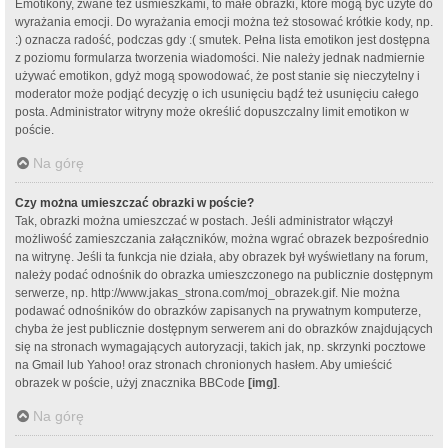
Emotikony, zwane też uśmieszkami, to małe obrazki, które mogą być użyte do
wyrażania emocji. Do wyrażania emocji można też stosować krótkie kody, np.
:) oznacza radość, podczas gdy :( smutek. Pełna lista emotikon jest dostępna
z poziomu formularza tworzenia wiadomości. Nie należy jednak nadmiernie
używać emotikon, gdyż mogą spowodować, że post stanie się nieczytelny i
moderator może podjąć decyzję o ich usunięciu bądź też usunięciu całego
posta. Administrator witryny może określić dopuszczalny limit emotikon w
poście.
Na górę
Czy można umieszczać obrazki w poście?
Tak, obrazki można umieszczać w postach. Jeśli administrator włączył
możliwość zamieszczania załączników, można wgrać obrazek bezpośrednio
na witrynę. Jeśli ta funkcja nie działa, aby obrazek był wyświetlany na forum,
należy podać odnośnik do obrazka umieszczonego na publicznie dostępnym
serwerze, np. http://www.jakas_strona.com/moj_obrazek.gif. Nie można
podawać odnośników do obrazków zapisanych na prywatnym komputerze,
chyba że jest publicznie dostępnym serwerem ani do obrazków znajdujących
się na stronach wymagających autoryzacji, takich jak, np. skrzynki pocztowe
na Gmail lub Yahoo! oraz stronach chronionych hasłem. Aby umieścić
obrazek w poście, użyj znacznika BBCode
[img]
.
Na górę