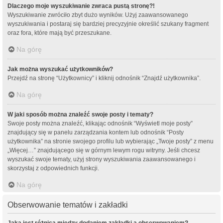
Dlaczego moje wyszukiwanie zwraca pustą stronę?!
Wyszukiwanie zwróciło zbyt dużo wyników. Użyj zaawansowanego
wyszukiwania i postaraj się bardziej precyzyjnie określić szukany fragment
oraz fora, które mają być przeszukane.
Na górę
Jak można wyszukać użytkowników?
Przejdź na stronę “Użytkownicy” i kliknij odnośnik “Znajdź użytkownika”.
Na górę
W jaki sposób można znaleźć swoje posty i tematy?
Swoje posty można znaleźć, klikając odnośnik “Wyświetl moje posty”
znajdujący się w panelu zarządzania kontem lub odnośnik “Posty
użytkownika” na stronie swojego profilu lub wybierając „Twoje posty” z menu
„Więcej…” znajdującego się w górnym lewym rogu witryny. Jeśli chcesz
wyszukać swoje tematy, użyj strony wyszukiwania zaawansowanego i
skorzystaj z odpowiednich funkcji.
Na górę
Obserwowanie tematów i zakładki
Jaka jest różnica między dodaniem zakładki a obserwowaniem?