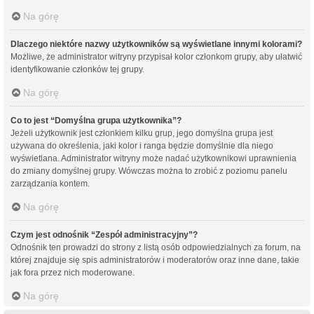
Na górę
Dlaczego niektóre nazwy użytkowników są wyświetlane innymi kolorami?
Możliwe, że administrator witryny przypisał kolor członkom grupy, aby ułatwić
identyfikowanie członków tej grupy.
Na górę
Co to jest “Domyślna grupa użytkownika”?
Jeżeli użytkownik jest członkiem kilku grup, jego domyślna grupa jest
używana do określenia, jaki kolor i ranga będzie domyślnie dla niego
wyświetlana. Administrator witryny może nadać użytkownikowi uprawnienia
do zmiany domyślnej grupy. Wówczas można to zrobić z poziomu panelu
zarządzania kontem.
Na górę
Czym jest odnośnik “Zespół administracyjny”?
Odnośnik ten prowadzi do strony z listą osób odpowiedzialnych za forum, na
której znajduje się spis administratorów i moderatorów oraz inne dane, takie
jak fora przez nich moderowane.
Na górę