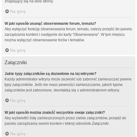
znajdujący się na dole strony.
Na górę
W jaki sposób usunąć obserwowanie forum, tematu?
Aby wyłączyć funkcję obserwowania forum, tematu, należy przejść do panelu
zarządzania kontem i następnie do karty “Obserwowane”. W tym miejscu
można wyłączyć obserwowanie forów i tematów.
Na górę
Załączniki
Jakie typy załączników są dozwolone na tej witrynie?
Każdy administrator witryny może zezwolić lub zabronić zamieszczać pewne
typy załączników. Jeśli nie masz pewności zamieszczanie, jakich typów
załączników jest zabronione, skontaktuj się z administratorem witryny.
Na górę
W jaki sposób można znaleźć wszystkie swoje załączniki?
Aby wyświetlić listę zamieszczonych przez ciebie załączników, przejdź do
panelu zarządzania swoim kontem i kliknij odnośnik
Załączniki
.
Na górę