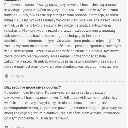
Po pierwsze, sprawdź swoją nazwę użytkownika i hasło. Jeśli są poprawne,
to wystąpiła jedna z dwóch przyczyn. Pierwszą z nich może być włączona
funkcja COPPA, a w czasie rejestracji została podana informacja, że masz
mniej niż 13 lat. Wówczas należy wykonać instrukcje wysłane na twój adres
e-mail. Jeśli nie to było przyczyną, być może nie została aktywowana
rejestracja. Niektóre witryny przed pierwszym zalogowaniem wymagają
aktywowania rejestracji przez osobę rejestrującą się lub przez
administratora. Informacja o tym była wyświetlona podczas rejestracji. Jeśli
została wysłana do ciebie wiadomość e-mail, postępuj zgodnie z zawartymi
w niej instrukcjami. Jeżeli taka wiadomość do ciebie nie dotarła, być może
został podany nieprawidłowy adres e-mail lub wiadomość została
zatrzymana przez filtr antyspamowy. Jeśli na pewno podany przez ciebie
adres e-mail jest prawidłowy, spróbuj skontaktować się z administratorem.
Na górę
Dlaczego nie mogę się zalogować?
Powodów może być kilka. Po pierwsze, sprawdź czy twoja nazwa
użytkownika i hasło są prawidłowe. Jeżeli są prawidłowe, skontaktuj się z
właścicielem witryny i zapytaj czy cię nie zablokowano. Istnieje też
prawdopodobieństwo, że problem powoduje błędna konfiguracja witryny, na
której znajduje się forum. Skontaktuj się z właścicielem witryny i powiadom
go o tym problemie. Musi on go naprawić.
Na górę