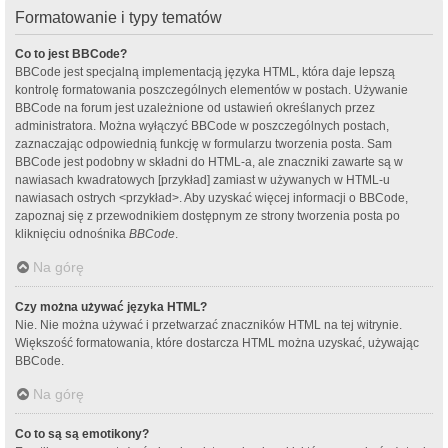
Formatowanie i typy tematów
Co to jest BBCode?
BBCode jest specjalną implementacją języka HTML, która daje lepszą
kontrolę formatowania poszczególnych elementów w postach. Używanie
BBCode na forum jest uzależnione od ustawień określanych przez
administratora. Można wyłączyć BBCode w poszczególnych postach,
zaznaczając odpowiednią funkcję w formularzu tworzenia posta. Sam
BBCode jest podobny w składni do HTML-a, ale znaczniki zawarte są w
nawiasach kwadratowych [przykład] zamiast w używanych w HTML-u
nawiasach ostrych <przykład>. Aby uzyskać więcej informacji o BBCode,
zapoznaj się z przewodnikiem dostępnym ze strony tworzenia posta po
kliknięciu odnośnika
BBCode
.
Na górę
Czy można używać języka HTML?
Nie. Nie można używać i przetwarzać znaczników HTML na tej witrynie.
Większość formatowania, które dostarcza HTML można uzyskać, używając
BBCode.
Na górę
Co to są są emotikony?