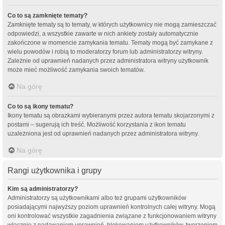
Co to są zamknięte tematy?
Zamknięte tematy są to tematy, w których użytkownicy nie mogą zamieszczać
odpowiedzi, a wszystkie zawarte w nich ankiety zostały automatycznie
zakończone w momencie zamykania tematu. Tematy mogą być zamykane z
wielu powodów i robią to moderatorzy forum lub administratorzy witryny.
Zależnie od uprawnień nadanych przez administratora witryny użytkownik
może mieć możliwość zamykania swoich tematów.
Na górę
Co to są ikony tematu?
Ikony tematu są obrazkami wybieranymi przez autora tematu skojarzonymi z
postami – sugerują ich treść. Możliwość korzystania z ikon tematu
uzależniona jest od uprawnień nadanych przez administratora witryny.
Na górę
Rangi użytkownika i grupy
Kim są administratorzy?
Administratorzy są użytkownikami albo też grupami użytkowników
posiadającymi najwyższy poziom uprawnień kontrolnych całej witryny. Mogą
oni kontrolować wszystkie zagadnienia związane z funkcjonowaniem witryny
włącznie z nadawaniem uprawnień, blokowaniem użytkowników, tworzeniem