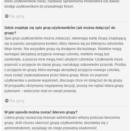
wielu użytkowników naraz, nadawać uprawnienia moderatora lub dawać
dostęp użytkownikom do prywatnego forum.
Na górę
Gdzie znajduje się spis grup użytkowników i jak można dołączyć do
grupy?
Spis grup użytkowników można zobaczyć, otwierając kartę
Grupy
znajdującą
się w panelu zarządzania kontem, który otwiera się po kliknięciu odnośnika
Moje konto
. Nie wszystkie grupy są dostępne dla każdego. Niektóre mogą
wymagać akceptacji przyjęcia nowego członka, niektóre mogą być
zamknięte, a jeszcze inne mogą mieć ukrytych członków. Użytkownik może
poprosić o przyjęcie do danej grupy, naciskając odpowiedni przycisk. Prośba
o przyjęcie do grupy, która wymaga akceptacji przyjęcia nowego członka,
musi zostać zaakceptowana przez lidera grupy. Może on poprosić
użytkownika o podanie wyjaśnień, dlaczego chce on dołączyć do tej grupy.
W przypadku otrzymania negatywnej decyzji, proszę nie nękać lidera grupy
pytaniami – widocznie miał on swoje powody.
Na górę
W jaki sposób można zostać liderem grupy?
Lidera grupy zazwyczaj mianuje administrator witryny podczas tworzenia
grupy. Jeśli chcesz utworzyć grupę użytkowników, skontaktuj się z
administratorem, wysyłając do niego prywatną wiadomość.