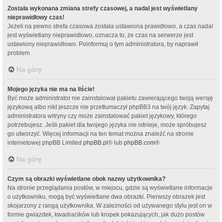
Została wykonana zmiana strefy czasowej, a nadal jest wyświetlany
nieprawidłowy czas!
Jeżeli na pewno strefa czasowa została ustawiona prawidłowo, a czas nadal
jest wyświetlany nieprawidłowo, oznacza to, że czas na serwerze jest
ustawiony nieprawidłowo. Poinformuj o tym administratora, by naprawił
problem.
Na górę
Mojego języka nie ma na liście!
Być może administrator nie zainstalował pakietu zawierającego twoją wersję
językową albo nikt jeszcze nie przetłumaczył phpBB3 na twój język. Zapytaj
administratora witryny czy może zainstalować pakiet językowy, którego
potrzebujesz. Jeśli pakiet dla twojego języka nie istnieje, może spróbujesz
go utworzyć. Więcej informacji na ten temat można znaleźć na stronie
internetowej phpBB Limited
phpBB.pl
® lub
phpBB.com
®
Na górę
Czym są obrazki wyświetlane obok nazwy użytkownika?
Na stronie przeglądania postów, w miejscu, gdzie są wyświetlane informacje
o użytkowniku, mogą być wyświetlane dwa obrazki. Pierwszy obrazek jest
skojarzony z rangą użytkownika. W zależności od używanego stylu jest on w
formie gwiazdek, kwadracików lub kropek pokazujących, jak dużo postów