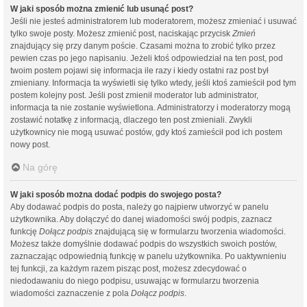
W jaki sposób można zmienić lub usunąć post?
Jeśli nie jesteś administratorem lub moderatorem, możesz zmieniać i usuwać
tylko swoje posty. Możesz zmienić post, naciskając przycisk
Zmień
znajdujący się przy danym poście. Czasami można to zrobić tylko przez
pewien czas po jego napisaniu. Jeżeli ktoś odpowiedział na ten post, pod
twoim postem pojawi się informacja ile razy i kiedy ostatni raz post był
zmieniany. Informacja ta wyświetli się tylko wtedy, jeśli ktoś zamieścił pod tym
postem kolejny post. Jeśli post zmienił moderator lub administrator,
informacja ta nie zostanie wyświetlona. Administratorzy i moderatorzy mogą
zostawić notatkę z informacją, dlaczego ten post zmieniali. Zwykli
użytkownicy nie mogą usuwać postów, gdy ktoś zamieścił pod ich postem
nowy post.
Na górę
W jaki sposób można dodać podpis do swojego posta?
Aby dodawać podpis do posta, należy go najpierw utworzyć w panelu
użytkownika. Aby dołączyć do danej wiadomości swój podpis, zaznacz
funkcję
Dołącz podpis
znajdującą się w formularzu tworzenia wiadomości.
Możesz także domyślnie dodawać podpis do wszystkich swoich postów,
zaznaczając odpowiednią funkcję w panelu użytkownika. Po uaktywnieniu
tej funkcji, za każdym razem pisząc post, możesz zdecydować o
niedodawaniu do niego podpisu, usuwając w formularzu tworzenia
wiadomości zaznaczenie z pola
Dołącz podpis
.