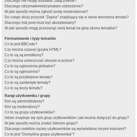
Dlaczego nie mogę dodawać załączników?
Dlaczego otrzymałem/otrzymałam ostrzeżenie?
W jaki sposób można zgłosić posty moderatorowi?
Do czego służy przycisk “Zapisz” znajdujący się w oknie tworzenia tematu?
Dlaczego mój post musi być akceptowany?
W jaki sposób mogę przesunąć swój temat na górę strony tematów?
Formatowanie i typy tematów
Co to jest BBCode?
Czy można używać języka HTML?
Co to są są emotikony?
Czy można umieszczać obrazki w poście?
Co to są ogłoszenia globalne?
Co to są ogłoszenia?
Co to są przyklejone tematy?
Co to są zamknięte tematy?
Co to są ikony tematu?
Rangi użytkownika i grupy
Kim są administratorzy?
Kim są moderatorzy?
Co to są grupy użytkowników?
Gdzie znajduje się spis grup użytkowników i jak można dołączyć do grupy?
W jaki sposób można zostać liderem grupy?
Dlaczego niektóre nazwy użytkowników są wyświetlane innymi kolorami?
Co to jest “Domyślna grupa użytkownika”?