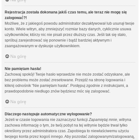
Rejestracja została dokonana jakiś czas temu, ale teraz nie mogę się
zalogować?!
Możliwe, że z jakiegoś powodu administrator dezaktywował lub usunął twoje
konto. Wiele witryn, aby zmniejszyć rozmiar bazy danych, cyklicznie usuwa
użytkowników, którzy nic nie pisali przez dłuższy czas. Jeśli tak się stało,
spróbuj zarejestrować się ponownie i bądź bardziej aktywnym i
zaangażowanym w dyskusje użytkownikiem.
Na górę
Nie pamiętam hasła!
Zachowaj spokój! Twoje hasło wprawdzie nie może zostać odzyskane, ale
bez problemu może zostać zresetowane. Przejdź na stronę logowania i
kliknij odnośnik “Nie pamiętam hasła”. Postępuj zgodnie z instrukcjami, a
prawdopodobnie niedługo znów będziesz móc się zalogować.
Na górę
Dlaczego następuje automatyczne wylogowanie?
Jeżeli w czasie logowania nie zaznaczysz funkcji
Zapamiętaj mnie
, witryna
zachowa informację o tym, że twój pobyt na tej witrynie będzie trwał tylko
określony przez administratora czas. Zapobiega to niewłaściwemu użyciu
twojego konta przez kogoś innego. Aby pozostać zalogowanym/zalogowaną,