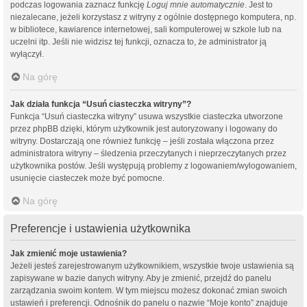
podczas logowania zaznacz funkcję
Loguj mnie automatycznie
. Jest to
niezalecane, jeżeli korzystasz z witryny z ogólnie dostępnego komputera, np.
w bibliotece, kawiarence internetowej, sali komputerowej w szkole lub na
uczelni itp. Jeśli nie widzisz tej funkcji, oznacza to, że administrator ją
wyłączył.
Na górę
Jak działa funkcja “Usuń ciasteczka witryny”?
Funkcja “Usuń ciasteczka witryny” usuwa wszystkie ciasteczka utworzone
przez phpBB dzięki, którym użytkownik jest autoryzowany i logowany do
witryny. Dostarczają one również funkcję – jeśli została włączona przez
administratora witryny – śledzenia przeczytanych i nieprzeczytanych przez
użytkownika postów. Jeśli występują problemy z logowaniem/wylogowaniem,
usunięcie ciasteczek może być pomocne.
Na górę
Preferencje i ustawienia użytkownika
Jak zmienić moje ustawienia?
Jeżeli jesteś zarejestrowanym użytkownikiem, wszystkie twoje ustawienia są
zapisywane w bazie danych witryny. Aby je zmienić, przejdź do panelu
zarządzania swoim kontem. W tym miejscu możesz dokonać zmian swoich
ustawień i preferencji. Odnośnik do panelu o nazwie “Moje konto” znajduje