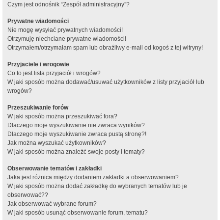
Czym jest odnośnik “Zespół administracyjny”?
Prywatne wiadomości
Nie mogę wysyłać prywatnych wiadomości!
Otrzymuję niechciane prywatne wiadomości!
Otrzymałem/otrzymałam spam lub obraźliwy e-mail od kogoś z tej witryny!
Przyjaciele i wrogowie
Co to jest lista przyjaciół i wrogów?
W jaki sposób można dodawać/usuwać użytkowników z listy przyjaciół lub
wrogów?
Przeszukiwanie forów
W jaki sposób można przeszukiwać fora?
Dlaczego moje wyszukiwanie nie zwraca wyników?
Dlaczego moje wyszukiwanie zwraca pustą stronę?!
Jak można wyszukać użytkowników?
W jaki sposób można znaleźć swoje posty i tematy?
Obserwowanie tematów i zakładki
Jaka jest różnica między dodaniem zakładki a obserwowaniem?
W jaki sposób można dodać zakładkę do wybranych tematów lub je
obserwować??
Jak obserwować wybrane forum?
W jaki sposób usunąć obserwowanie forum, tematu?