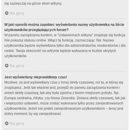
się zazwyczaj na górze stron witryny.
Na górę
W jaki sposób można zapobiec wyświetlaniu nazwy użytkownika na liście
użytkowników przeglądających forum?
W panelu zarządzania kontem, w “Ustawieniach witryny” znajduje się funkcja
Nie pokazuj statusu online
. Włącz tę funkcję, zaznaczając
Tak
. Nazwa
użytkownika będzie wyświetlana tylko dla administratorów, moderatorów i dla
ciebie. Twoja obecność na witrynie będzie wykazana w liczbie ukrytych
użytkowników.
Na górę
Jest wyświetlany nieprawidłowy czas!
Możliwe, że jest wyświetlany czas z innej strefy czasowej, niż ta, w której się
znajdujesz. Jeśli tak właśnie jest, przejdź do panelu zarządzania kontem i
zmień strefę czasową, tak aby była zgodna z twoim miejscem pobytu. Np.
Europa centralna, Afryka, czy Nowa Zelandia. Zmiana strefy czasowej, tak jak
i większości ustawień, może zostać wykonana tylko przez zarejestrowanych
użytkowników. Jeżeli nie jesteś zarejestrowanym użytkownikiem – teraz jest
dobry moment, by się zarejestrować.
Na górę