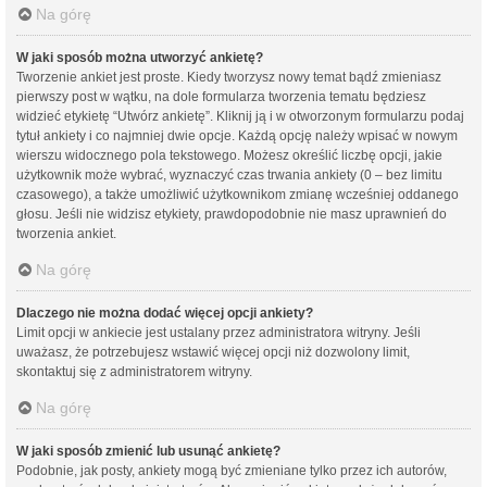
Na górę
W jaki sposób można utworzyć ankietę?
Tworzenie ankiet jest proste. Kiedy tworzysz nowy temat bądź zmieniasz
pierwszy post w wątku, na dole formularza tworzenia tematu będziesz
widzieć etykietę “Utwórz ankietę”. Kliknij ją i w otworzonym formularzu podaj
tytuł ankiety i co najmniej dwie opcje. Każdą opcję należy wpisać w nowym
wierszu widocznego pola tekstowego. Możesz określić liczbę opcji, jakie
użytkownik może wybrać, wyznaczyć czas trwania ankiety (0 – bez limitu
czasowego), a także umożliwić użytkownikom zmianę wcześniej oddanego
głosu. Jeśli nie widzisz etykiety, prawdopodobnie nie masz uprawnień do
tworzenia ankiet.
Na górę
Dlaczego nie można dodać więcej opcji ankiety?
Limit opcji w ankiecie jest ustalany przez administratora witryny. Jeśli
uważasz, że potrzebujesz wstawić więcej opcji niż dozwolony limit,
skontaktuj się z administratorem witryny.
Na górę
W jaki sposób zmienić lub usunąć ankietę?
Podobnie, jak posty, ankiety mogą być zmieniane tylko przez ich autorów,