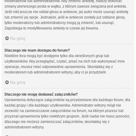
moderatorów lub administratorów. Aby zmienić ankietę, należy dokonać
zmiany pierwszego posta w wątku, z którym zawsze związana jest ankieta.
Jeśli nikt jeszcze nie oddał głosu w ankiecie, jej autor może usunąć ankietę
lub zmienić jej opcje. Jednakże, jeśli w ankiecie zostały już oddane głosy,
tylko moderatorzy lub administratorzy mogą ją zmienić, lub usunąć.
Zapobiega to modyfikowaniu ankiety w czasie jej trwania.
Na górę
Dlaczego nie mam dostępu do forum?
Niektóre fora mogą być dostępne tylko dla określonych grup lub
użytkowników. Aby przeglądać, czytać, pisać na nich lub wykonywać inne
operacje, musisz mieć odpowiednie uprawnienia. Skontaktuj się z
moderatorem lub administratorem witryny, aby ci je przydzielił.
Na górę
Dlaczego nie mogę dodawać załączników?
Uprawnienia dotyczące załączników są przydzielane dla każdego forum, dla
każdej grupy i dla każdego użytkownika. Administrator witryny mógł nie
zezwolić na zamieszczanie załączników na forum, na którym piszesz lub
przyznał uprawnienia tylko niektórym grupom. Jeśli nadal nie masz jasności,
dlaczego nie możesz zamieszczać załączników, skontaktuj się z
administratorem witryny.