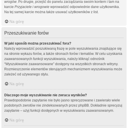
wrogów
. Po drugie, przejść do panelu zarządzania swoim kontem i tam na
karcie
Przyjaciele i wrogowie
wprowadzić odpowiednie dane użytkownika.
Na tej samej karcie można także usuwać użytkowników z list.
Na górę
Przeszukiwanie forów
W jaki sposób można przeszukiwać fora?
Należy wprowadzić poszukiwaną frazę w pole wyszukiwania znajdujące się
na stronie wykazu forów, a także stronach forów i tematów. W celu uzyskania
zaawansowanych funkcji wyszukiwania, należy kliknąć odnośnik
“Wyszukiwanie zaawansowane” dostępny na wszystkich stronach witryny.
Rozmieszczenie elementów sterujących mechanizmem wyszukiwania może
zależeć od używanego stylu.
Na górę
Dlaczego moje wyszukiwanie nie zwraca wyników?
Prawdopodobnie zapytanie nie było jasno sprecyzowane i zawierało wiele
podobnych zwrotów nie zindeksowanych przez phpBB. Dokładnie sprecyzuj
zapytanie – użyj funkcji dostępnych w wyszukiwaniu zaawansowanym.
Na górę