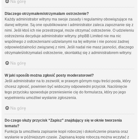
Na górę
Dlaczego otrzymałem/otrzymałam ostrzeżenie?
Każdy administrator witryny ma swoje zasady i regulaminy obowiązujące na
danej witrynie. Są one opublikowane i administrator zaleca zapoznanie się z
nimi. Jeśli ktoś ich nie przestrzegał, może otrzymać ostrzeżenie. O udzieleniu
ostrzeżenia decyduje administrator witryny. phpBB Limited nie ma nic
wspólnego z ostrzeżeniami udzielanymi na tej witrynie i nie ponosi żadnej
odpowiedzialności związanej z nimi. Jeśli nadal nie masz jasności, dlaczego
otrzymałeś/otrzymałaś ostrzeżenie, skontaktuj się z administratorem witryny.
Na górę
W jaki sposób można zgłosić posty moderatorowi?
Jeśli administrator na to zezwolił, w prawym górnym rogu treści posta, który
chcesz zgłosić, powinien być widoczny odpowiedni przycisk. Naciśnięcie
tego przycisku spowoduje przeniesienie cię do formularza, który po jego
wypełnieniu umożliwi wysłanie zgłoszenia.
Na górę
Do czego służy przycisk “Zapisz” znajdujący się w oknie tworzenia
tematu?
Funkcja ta umożliwia zapisanie kopii roboczej i dokończenie pisania oraz
wysłanie w późniejszym czasie. Zapisaną kopię roboczą można wczytać z