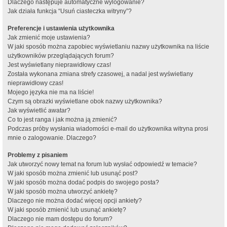
Dlaczego następuje automatyczne wylogowanie?
Jak działa funkcja “Usuń ciasteczka witryny”?
Preferencje i ustawienia użytkownika
Jak zmienić moje ustawienia?
W jaki sposób można zapobiec wyświetlaniu nazwy użytkownika na liście
użytkowników przeglądających forum?
Jest wyświetlany nieprawidłowy czas!
Została wykonana zmiana strefy czasowej, a nadal jest wyświetlany
nieprawidłowy czas!
Mojego języka nie ma na liście!
Czym są obrazki wyświetlane obok nazwy użytkownika?
Jak wyświetlić awatar?
Co to jest ranga i jak można ją zmienić?
Podczas próby wysłania wiadomości e-mail do użytkownika witryna prosi
mnie o zalogowanie. Dlaczego?
Problemy z pisaniem
Jak utworzyć nowy temat na forum lub wysłać odpowiedź w temacie?
W jaki sposób można zmienić lub usunąć post?
W jaki sposób można dodać podpis do swojego posta?
W jaki sposób można utworzyć ankietę?
Dlaczego nie można dodać więcej opcji ankiety?
W jaki sposób zmienić lub usunąć ankietę?
Dlaczego nie mam dostępu do forum?