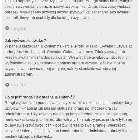
zostało napisanych przez użytkownika lub jaki jest jego status na tej witrynie.
Jest on wyświetlany poniżej nazwy użytkownika. Drugi, zazwyczaj większy
obrazek, wyświetlany powyżej nazwy użytkownika jest znany jako awatar i
jest unikatowy lub osobisty dla każdego użytkownika.
Na górę
Jak wyświetlić awatar?
W panelu zarządzania kontem na karcie „Profil” w sekcji „Awatar”, używając
jednej z czterech metod: Gravatar, Galeria awatarów, Zdalny awatar lub
Prześlij awatar, można dodać awatar. Wyświetlanie awatarów i sposób ich
wyświetlania są uzależnione od administratora witryny. Jeśli nie można
używać awatarów na danej witrynie, należy skontaktować się z jej
administratorem.
Na górę
Co to jest ranga i jak można ją zmienić?
Rangi wyświetlane pod nazwami użytkowników oznaczają, ile postów dany
użytkownik napisał lub jaki ma status na forum, np. moderatora czy
administratora. Użytkownicy nie mogą bezpośrednio zmieniać stylu rang,
ponieważ ustawia je administrator witryny. Nie należy pisać postów tylko po
to, aby zwiększyć swój licznik postów i przez to swoją rangę. Większość
witryn nie toleruje takich działań i moderator lub administrator obniży licznik
postów takiego użytkownika.