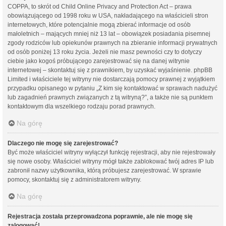
COPPA, to skrót od Child Online Privacy and Protection Act – prawa
obowiązującego od 1998 roku w USA, nakładającego na właścicieli stron
internetowych, które potencjalnie mogą zbierać informacje od osób
małoletnich – mających mniej niż 13 lat – obowiązek posiadania pisemnej
zgody rodziców lub opiekunów prawnych na zbieranie informacji prywatnych
od osób poniżej 13 roku życia. Jeżeli nie masz pewności czy to dotyczy
ciebie jako kogoś próbującego zarejestrować się na danej witrynie
internetowej – skontaktuj się z prawnikiem, by uzyskać wyjaśnienie. phpBB
Limited i właściciele tej witryny nie dostarczają pomocy prawnej z wyjątkiem
przypadku opisanego w pytaniu „Z kim się kontaktować w sprawach nadużyć
lub zagadnień prawnych związanych z tą witryną?”, a także nie są punktem
kontaktowym dla wszelkiego rodzaju porad prawnych.
Na górę
Dlaczego nie mogę się zarejestrować?
Być może właściciel witryny wyłączył funkcję rejestracji, aby nie rejestrowały
się nowe osoby. Właściciel witryny mógł także zablokować twój adres IP lub
zabronił nazwy użytkownika, którą próbujesz zarejestrować. W sprawie
pomocy, skontaktuj się z administratorem witryny.
Na górę
Rejestracja została przeprowadzona poprawnie, ale nie mogę się
zalogować!