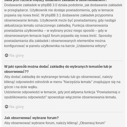
Dodawanie zakładek w phpBB 3.0 działa podobnie, jak dodawanie zakładek
w przeglądarce. Użytkownik nie dostaje powiadomienia, gdy w temacie
pojawia się nowa treść. W phpBB 3.1 dodawanie zakładek przypomina
obserwowanie tematu. Użytkownik może być powiadamiany, gdy nastąpi
aktualizacja tematu oznaczonego zakładką. Funkcja obserwowania
powiadamia użytkownika – w wybrany przez niego sposób – gdy w
obserwowanym temacie bądź forum pojawiła się nowa treść. Sposoby
powiadamiania dla zakładek i obserwowanych elementów można
konfigurować w panelu użytkownika na karcie „Ustawienia witryny”.
Na górę
W jaki sposób można dodać zakładkę do wybranych tematów lub je
obserwować??
Aby dodać zakładkę do wybranego tematu lub go obserwować, należy
kliknąć odpowiedni odnośnik w menu “Narzędzia tematu” znajdujące się na
górze i na dole wątku.
Udzielenie odpowiedzi w temacie, gdy jest aktywna funkcja “Powiadamiaj o
opublikowaniu odpowiedzi” spowoduje włączenie obserwowania tematu.
Na górę
Jak obserwować wybrane forum?
Aby obserwować wybrane forum, należy kliknąć „Obserwuj forum”