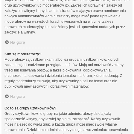
grup użytkowników lub moderatorów itp. Zakres ich uprawnień zależy od
założyciela witryny i innych administratorów mających prawo nominowania
nowych administratorów. Administratorzy mogą mieć pełne uprawnienia
moderatorów na wszystkich forach utworzonych na witrynie. Zakres
uprawnień moderacyjnych uzależniony jest od uprawnień nadanych przez
założyciela witryny.
Na górę
Kim są moderatorzy?
Moderatorzy są użytkownikami albo też grupami użytkowników, których
zadaniem jest codzienne przeglądanie forów. Mają oni możliwość zmiany
treści lub usuwania postów, a także blokowania, odblokowywania,
przenoszenia, usuwania i dzielenia tematów na forum, które moderują. Z
reguły moderatorzy czuwają, aby użytkownicy pisali na temat oraz nie
publikowali niewłaściwych i obraźliwych materiałów.
Na górę
Co to są grupy użytkowników?
Grupy użytkowników, to grupy, na jakie administratorzy dzielą całą
społeczność witryny, aby łatwiej było nimi zarządzać. Każdy użytkownik
może należeć do wielu grup, a każda grupa może mieć swoje własne
uprawnienia. Dzięki temu administratorzy mogą łatwo zmieniać uprawnienia