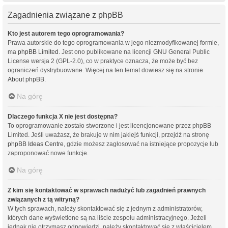
Zagadnienia związane z phpBB
Kto jest autorem tego oprogramowania?
Prawa autorskie do tego oprogramowania w jego niezmodyfikowanej formie,
ma
phpBB Limited
. Jest ono publikowane na licencji GNU General Public
License wersja 2 (GPL-2.0), co w praktyce oznacza, że może być bez
ograniczeń dystrybuowane. Więcej na ten temat dowiesz się na stronie
About phpBB
.
Na górę
Dlaczego funkcja X nie jest dostępna?
To oprogramowanie zostało stworzone i jest licencjonowane przez phpBB
Limited. Jeśli uważasz, że brakuje w nim jakiejś funkcji, przejdź na stronę
phpBB Ideas Centre
, gdzie możesz zagłosować na istniejące propozycje lub
zaproponować nowe funkcje.
Na górę
Z kim się kontaktować w sprawach nadużyć lub zagadnień prawnych
związanych z tą witryną?
W tych sprawach, należy skontaktować się z jednym z administratorów,
których dane wyświetlone są na liście zespołu administracyjnego. Jeżeli
jednak nie otrzymasz odpowiedzi, należy skontaktować się z właścicielem