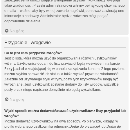
zabezpieczenia umożliwiające wytropienie użytkowników, którzy wysyłają
takie wiadomości. Prześlij administratorowi witryny pełną kopię otrzymanego
e-maila – ważne, aby były w niej zawarte nagłówki, ponieważ zawierają one
informacje o nadawcy. Administrator będzie wówczas mógł podjąć
odpowiednie działania.
Na górę
Przyjaciele i wrogowie
Co to jest lista przyjaciół i wrogów?
Jest to lista, którą można użyć do organizowania różnych użytkowników
witryny. Użytkownicy dodani do listy przyjaciół będą wyświetleni na karcie
Przyjaciele
znajdującej się w panelu zarządzania kontem. Z tego poziomu
można szybko sprawdzić ich status, a także wysłać prywatną wiadomość.
Zależnie od używanego stylu witryny, posty tych użytkowników mogą być
wyróżniane. Jeśli użytkownik zostanie dodany do listy wrogów, wszystkie
posty przez niego napisane domyślnie nie będą wyświetlane.
Na górę
W jaki sposób można dodawać/usuwać użytkowników z listy przyjaciół lub
wrogów?
Można dodawać użytkowników na dwa sposoby. Po pierwsze, klikając w
profilu wybranego użytkownika odnośnik
Dodaj do przyjaciół
lub
Dodaj do