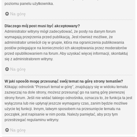
poziomu panelu użytkownika.
Na górę
Dlaczego mój post musi być akceptowany?
Administrator witryny mógł zadecydować, że posty na danym forum
wymagają przejrzenia przed publikacją. Jest również możliwe, że
administrator umieścił cię w grupie, która ma ograniczenia publikowania
postów polegające na konieczności ich akceptowania przez moderatorów
przed opublikowaniem na forum. Aby uzyskać więcej informacji, skontaktuj
się z administratorem witryny.
Na górę
W jaki sposób mogę przesunąć swój temat na górę strony tematów?
Klikając odnośnik “Przesuń temat w górę”, znajdujący się w widoku tematu
zazwyczaj na dole strony, możesz przesunąć go na samą górę pierwszej
strony forum. Jeśli nie widać takiego odnośnika, oznacza to, że funkcja ta jest
wyłączona lub nie upłynął jeszcze wymagany czas, zanim będzie możliwe
użycie tej funkcji. Innym, łatwym sposobem na przesunięcie tematu na
początek, jest napisanie w nim posta. Należy pamiętać, aby przy tym
przestrzegać regulaminu witryny.
Na górę