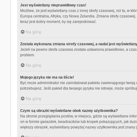
Jest wyświetlany nieprawidłowy czas!
Możliwe, że jest wyświetlany czas z innej strefy czasowej, niż ta, w kt
Europa centralna, Afryka, czy Nowa Zelandia. Zmiana strefy czasowej,
teraz jest dobry moment, by się zarejestrować.
Na górę
Została wykonana zmiana strefy czasowej, a nadal jest wyświetlan
Jeżeli na pewno strefa czasowa została ustawiona prawidłowo, a czas 
problem.
Na górę
Mojego języka nie ma na liście!
Być może administrator nie zainstalował pakietu zawierającego twoją w
potrzebujesz. Jeśli pakiet dla twojego języka nie istnieje, może spró
Na górę
Czym są obrazki wyświetlane obok nazwy użytkownika?
Na stronie przeglądania postów, w miejscu, gdzie są wyświetlane info
on w formie gwiazdek, kwadracików lub kropek pokazujących, jak dużo p
większy obrazek, wyświetlany powyżej nazwy użytkownika jest znany ja