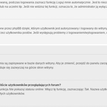
owaną, podczas logowania zaznacz funkcję
Loguj mnie automatycznie
. Jest to ni
 na uczelni itp. Jeśli nie widzisz tej funkcji, oznacza to, że administrator ją wyłącz
ne przez phpBB dzięki, którym użytkownik jest autoryzowany i logowany do witryny.
h przez użytkownika postów. Jeśli występują problemy z logowaniem/wylogowaniem,
ienia są zapisywane w bazie danych witryny. Aby je zmienić, przejdź do panelu z
duje się zazwyczaj na górze stron witryny.
liście użytkowników przeglądających forum?
funkcja
Nie pokazuj statusu online
. Włącz tę funkcję, zaznaczając
Tak
. Nazwa użytk
ytych użytkowników.