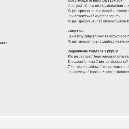
Obserwowanie tematów i zakładki
Jaka jest różnica między dodaniem z
W jaki sposób można dodać zakładkę 
Jak obserwować wybrane forum?
W jaki sposób usunąć obserwowanie f
Załączniki
Jakie typy załączników są dozwolone na
W jaki sposób można znaleźć wszystki
matu?
Zagadnienia związane z phpBB
Kto jest autorem tego oprogramowani
Dlaczego funkcja X nie jest dostępna?
Z kim się kontaktować w sprawach nad
Jak nawiązać kontakt z administratore