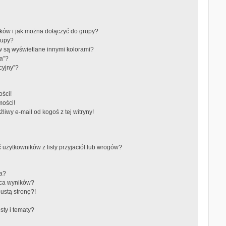
ików i jak można dołączyć do grupy?
rupy?
 są wyświetlane innymi kolorami?
a”?
cyjny”?
ści!
mości!
iwy e-mail od kogoś z tej witryny!
żytkowników z listy przyjaciół lub wrogów?
ra?
aca wyników?
ustą stronę?!
ty i tematy?