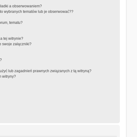
akładki a obserwowaniem?
do wybranych tematów lub je obserwować??
orum, tematu?
 tej witrynie?
e swoje załączniki?
a?
użyć lub zagadnień prawnych związanych z tą witryną?
m witryny?