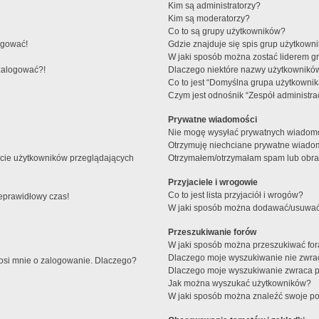
Kim są administratorzy?
Kim są moderatorzy?
Co to są grupy użytkowników?
ogować!
Gdzie znajduje się spis grup użytkown
W jaki sposób można zostać liderem g
 zalogować?!
Dlaczego niektóre nazwy użytkowników
Co to jest “Domyślna grupa użytkownik
Czym jest odnośnik “Zespół administra
Prywatne wiadomości
Nie mogę wysyłać prywatnych wiadomo
Otrzymuję niechciane prywatne wiado
ście użytkowników przeglądających
Otrzymałem/otrzymałam spam lub obraźl
Przyjaciele i wrogowie
Co to jest lista przyjaciół i wrogów?
ieprawidłowy czas!
W jaki sposób można dodawać/usuwać u
Przeszukiwanie forów
W jaki sposób można przeszukiwać fo
Dlaczego moje wyszukiwanie nie zwr
rosi mnie o zalogowanie. Dlaczego?
Dlaczego moje wyszukiwanie zwraca p
Jak można wyszukać użytkowników?
W jaki sposób można znaleźć swoje pos