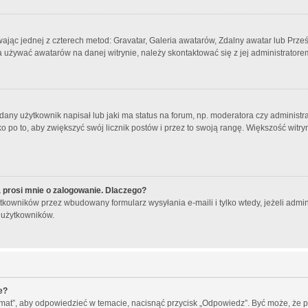
wając jednej z czterech metod: Gravatar, Galeria awatarów, Zdalny awatar lub Prze
a używać awatarów na danej witrynie, należy skontaktować się z jej administratore
ny użytkownik napisał lub jaki ma status na forum, np. moderatora czy administr
o po to, aby zwiększyć swój licznik postów i przez to swoją rangę. Większość witryn 
 prosi mnie o zalogowanie. Dlaczego?
kowników przez wbudowany formularz wysyłania e-maili i tylko wtedy, jeżeli admin
 użytkowników.
e?
emat”, aby odpowiedzieć w temacie, nacisnąć przycisk „Odpowiedz”. Być może, że 