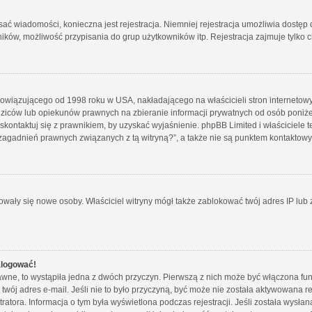
isać wiadomości, konieczna jest rejestracja. Niemniej rejestracja umożliwia dostęp
ków, możliwość przypisania do grup użytkowników itp. Rejestracja zajmuje tylko ch
bowiązującego od 1998 roku w USA, nakładającego na właścicieli stron internetowy
iców lub opiekunów prawnych na zbieranie informacji prywatnych od osób poniżej 1
skontaktuj się z prawnikiem, by uzyskać wyjaśnienie. phpBB Limited i właściciele 
zagadnień prawnych związanych z tą witryną?”, a także nie są punktem kontaktow
strowały się nowe osoby. Właściciel witryny mógł także zablokować twój adres IP lu
alogować!
wne, to wystąpiła jedna z dwóch przyczyn. Pierwszą z nich może być włączona funk
twój adres e-mail. Jeśli nie to było przyczyną, być może nie została aktywowana
tratora. Informacja o tym była wyświetlona podczas rejestracji. Jeśli została wysł