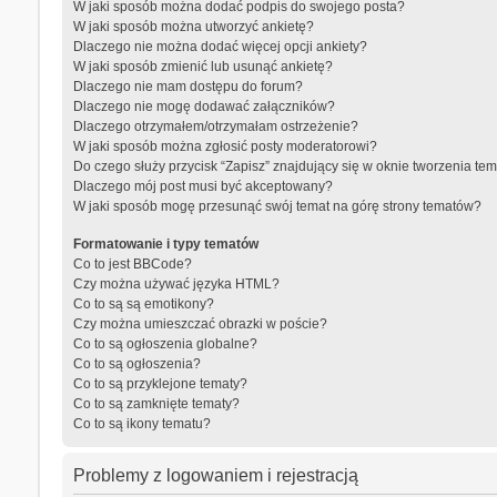
W jaki sposób można dodać podpis do swojego posta?
W jaki sposób można utworzyć ankietę?
Dlaczego nie można dodać więcej opcji ankiety?
W jaki sposób zmienić lub usunąć ankietę?
Dlaczego nie mam dostępu do forum?
Dlaczego nie mogę dodawać załączników?
Dlaczego otrzymałem/otrzymałam ostrzeżenie?
W jaki sposób można zgłosić posty moderatorowi?
Do czego służy przycisk “Zapisz” znajdujący się w oknie tworzenia te
Dlaczego mój post musi być akceptowany?
W jaki sposób mogę przesunąć swój temat na górę strony tematów?
Formatowanie i typy tematów
Co to jest BBCode?
Czy można używać języka HTML?
Co to są są emotikony?
Czy można umieszczać obrazki w poście?
Co to są ogłoszenia globalne?
Co to są ogłoszenia?
Co to są przyklejone tematy?
Co to są zamknięte tematy?
Co to są ikony tematu?
Problemy z logowaniem i rejestracją