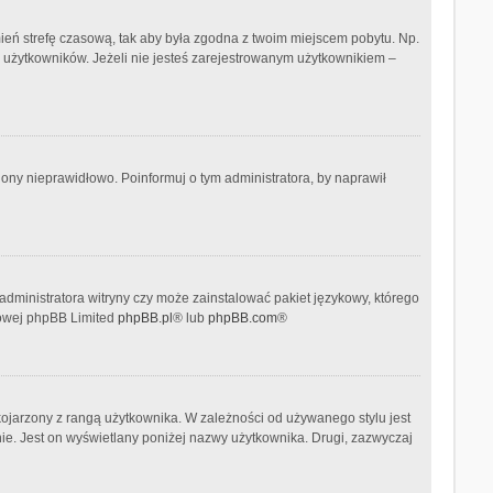
 zmień strefę czasową, tak aby była zgodna z twoim miejscem pobytu. Np.
h użytkowników. Jeżeli nie jesteś zarejestrowanym użytkownikiem –
ony nieprawidłowo. Poinformuj o tym administratora, by naprawił
administratora witryny czy może zainstalować pakiet językowy, którego
etowej phpBB Limited
phpBB.pl
® lub
phpBB.com
®
kojarzony z rangą użytkownika. W zależności od używanego stylu jest
nie. Jest on wyświetlany poniżej nazwy użytkownika. Drugi, zazwyczaj