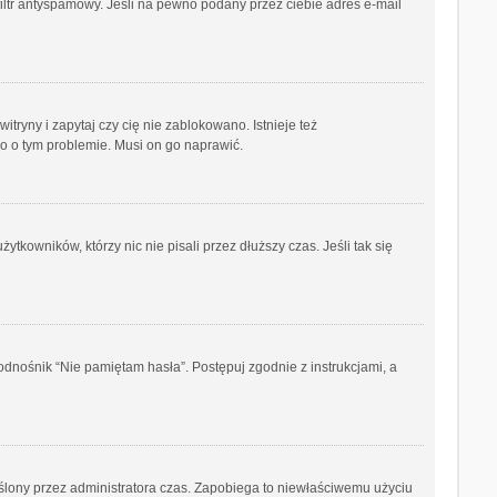
iltr antyspamowy. Jeśli na pewno podany przez ciebie adres e-mail
ryny i zapytaj czy cię nie zablokowano. Istnieje też
go o tym problemie. Musi on go naprawić.
kowników, którzy nic nie pisali przez dłuższy czas. Jeśli tak się
dnośnik “Nie pamiętam hasła”. Postępuj zgodnie z instrukcjami, a
kreślony przez administratora czas. Zapobiega to niewłaściwemu użyciu