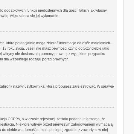
 do dodatkowych funkcji niedostępnych dla gości, takich jak własny
wilę, więc zaleca się jej wykonanie.
ch, które potencjalnie mogą zbierać informacje od osób małoletnich –
3 roku życia. Jeżeli nie masz pewności czy to dotyczy ciebie jako
tej witryny nie dostarczają pomocy prawnej z wyjątkiem przypadku
ym dla wszelkiego rodzaju porad prawnych.
b zabronił nazwy użytkownika, którą próbujesz zarejestrować. W sprawie
cja COPPA, a w czasie rejestracji została podana informacja, że
 rejestracja. Niektóre witryny przed pierwszym zalogowaniem wymagają
ana do ciebie wiadomość e-mail, postępuj zgodnie z zawartymi w niej