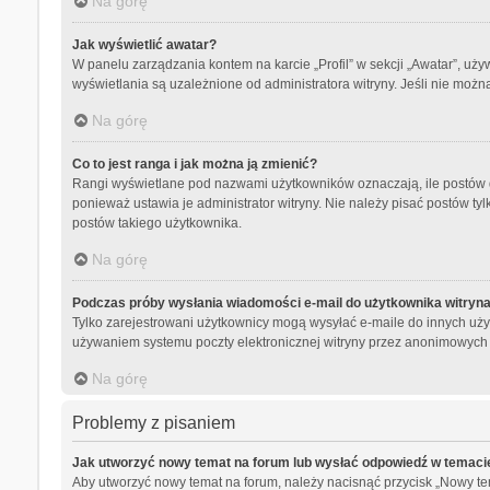
Na górę
Jak wyświetlić awatar?
W panelu zarządzania kontem na karcie „Profil” w sekcji „Awatar”, uży
wyświetlania są uzależnione od administratora witryny. Jeśli nie możn
Na górę
Co to jest ranga i jak można ją zmienić?
Rangi wyświetlane pod nazwami użytkowników oznaczają, ile postów da
ponieważ ustawia je administrator witryny. Nie należy pisać postów tylk
postów takiego użytkownika.
Na górę
Podczas próby wysłania wiadomości e-mail do użytkownika witryna
Tylko zarejestrowani użytkownicy mogą wysyłać e-maile do innych użyt
używaniem systemu poczty elektronicznej witryny przez anonimowych
Na górę
Problemy z pisaniem
Jak utworzyć nowy temat na forum lub wysłać odpowiedź w temaci
Aby utworzyć nowy temat na forum, należy nacisnąć przycisk „Nowy t