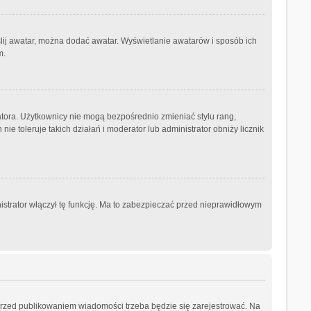
ślij awatar, można dodać awatar. Wyświetlanie awatarów i sposób ich
m.
atora. Użytkownicy nie mogą bezpośrednio zmieniać stylu rang,
nie toleruje takich działań i moderator lub administrator obniży licznik
istrator włączył tę funkcję. Ma to zabezpieczać przed nieprawidłowym
przed publikowaniem wiadomości trzeba będzie się zarejestrować. Na