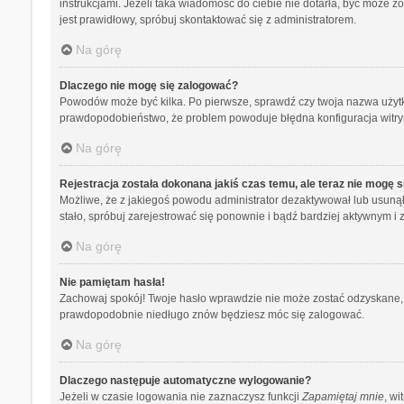
instrukcjami. Jeżeli taka wiadomość do ciebie nie dotarła, być może 
jest prawidłowy, spróbuj skontaktować się z administratorem.
Na górę
Dlaczego nie mogę się zalogować?
Powodów może być kilka. Po pierwsze, sprawdź czy twoja nazwa użytkown
prawdopodobieństwo, że problem powoduje błędna konfiguracja witryny,
Na górę
Rejestracja została dokonana jakiś czas temu, ale teraz nie mogę 
Możliwe, że z jakiegoś powodu administrator dezaktywował lub usunął tw
stało, spróbuj zarejestrować się ponownie i bądź bardziej aktywnym
Na górę
Nie pamiętam hasła!
Zachowaj spokój! Twoje hasło wprawdzie nie może zostać odzyskane, a
prawdopodobnie niedługo znów będziesz móc się zalogować.
Na górę
Dlaczego następuje automatyczne wylogowanie?
Jeżeli w czasie logowania nie zaznaczysz funkcji
Zapamiętaj mnie
, wi