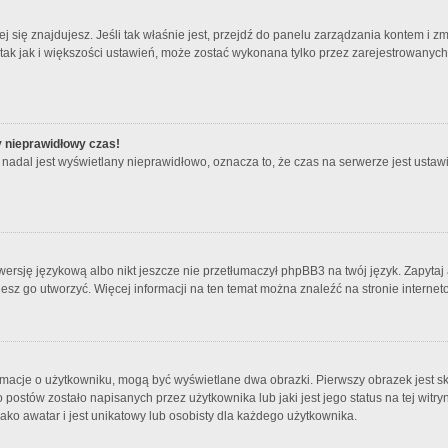
órej się znajdujesz. Jeśli tak właśnie jest, przejdź do panelu zarządzania kontem i
 tak jak i większości ustawień, może zostać wykonana tylko przez zarejestrowanyc
y nieprawidłowy czas!
nadal jest wyświetlany nieprawidłowo, oznacza to, że czas na serwerze jest ustawi
ersję językową albo nikt jeszcze nie przetłumaczył phpBB3 na twój język. Zapytaj 
bujesz go utworzyć. Więcej informacji na ten temat można znaleźć na stronie intern
rmacje o użytkowniku, mogą być wyświetlane dwa obrazki. Pierwszy obrazek jest s
ostów zostało napisanych przez użytkownika lub jaki jest jego status na tej witry
ko awatar i jest unikatowy lub osobisty dla każdego użytkownika.