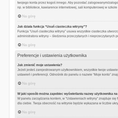
twojego konta przez kogoś innego. Aby pozostać zalogowanym/zalog
np. w bibliotece, kawiarence internetowej, sali komputerowej w szkole lub
Na górę
Jak działa funkcja “Usuń ciasteczka witryny”?
Funkcja “Usuń ciasteczka witryny” usuwa wszystkie ciasteczka utworzo
administratora witryny – śledzenia przeczytanych i nieprzeczytanyc
Na górę
Preferencje i ustawienia użytkownika
Jak zmienić moje ustawienia?
Jeżeli jesteś zarejestrowanym użytkownikiem, wszystkie twoje ustaw
ustawień i preferencji. Odnośnik do panelu o nazwie “Moje konto” znaj
Na górę
W jaki sposób można zapobiec wyświetlaniu nazwy użytkownika na 
W panelu zarządzania kontem, w “Ustawieniach witryny” znajduje się 
dla ciebie. Twoja obecność na witrynie będzie wykazana w liczbie ukr
Na górę