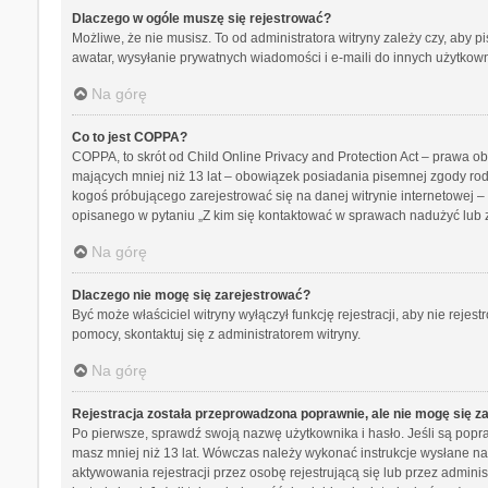
Dlaczego w ogóle muszę się rejestrować?
Możliwe, że nie musisz. To od administratora witryny zależy czy, aby p
awatar, wysyłanie prywatnych wiadomości i e-maili do innych użytkowni
Na górę
Co to jest COPPA?
COPPA, to skrót od Child Online Privacy and Protection Act – prawa o
mających mniej niż 13 lat – obowiązek posiadania pisemnej zgody rodz
kogoś próbującego zarejestrować się na danej witrynie internetowej – 
opisanego w pytaniu „Z kim się kontaktować w sprawach nadużyć lub 
Na górę
Dlaczego nie mogę się zarejestrować?
Być może właściciel witryny wyłączył funkcję rejestracji, aby nie reje
pomocy, skontaktuj się z administratorem witryny.
Na górę
Rejestracja została przeprowadzona poprawnie, ale nie mogę się z
Po pierwsze, sprawdź swoją nazwę użytkownika i hasło. Jeśli są popra
masz mniej niż 13 lat. Wówczas należy wykonać instrukcje wysłane na 
aktywowania rejestracji przez osobę rejestrującą się lub przez adminis