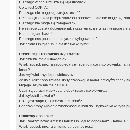
Dlaczego w ogóle muszę się rejestrować?
Co to jest COPPA?
Dlaczego nie mogę się zarejestrować?
Rejestracja została przeprowadzona poprawnie, ale nie mogę się zal
Dlaczego nie mogę się zalogować?
Rejestracja została dokonana jakiś czas temu, ale teraz nie mogę się
Nie pamiętam hasła!
Dlaczego następuje automatyczne wylogowanie?
Jak działa funkcja “Usuń ciasteczka witryny”?
Preferencje i ustawienia użytkownika
Jak zmienić moje ustawienia?
W jaki sposób można zapobiec wyświetlaniu nazwy użytkownika na li
forum?
Jest wyświetlany nieprawidłowy czas!
Została wykonana zmiana strefy czasowej, a nadal jest wyświetlany n
Mojego języka nie ma na liście!
Czym są obrazki wyświetlane obok nazwy użytkownika?
Jak wyświetlić awatar?
Co to jest ranga i jak można ją zmienić?
Podczas próby wysłania wiadomości e-mail do użytkownika witryna p
Problemy z pisaniem
Jak utworzyć nowy temat na forum lub wysłać odpowiedź w temacie?
W jaki sposób można zmienić lub usunąć post?