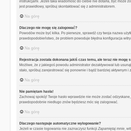
instrukcjami. Jeżeli taka wiadomość do ciebie nie dotarła, być może 
jest prawidłowy, spróbuj skontaktować się z administratorem.
Na górę
Dlaczego nie mogę się zalogować?
Powodów może być kilka. Po pierwsze, sprawdź czy twoja nazwa użytkown
prawdopodobieństwo, że problem powoduje błędna konfiguracja witryny,
Na górę
Rejestracja została dokonana jakiś czas temu, ale teraz nie mogę 
Możliwe, że z jakiegoś powodu administrator dezaktywował lub usunął tw
stało, spróbuj zarejestrować się ponownie i bądź bardziej aktywnym
Na górę
Nie pamiętam hasła!
Zachowaj spokój! Twoje hasło wprawdzie nie może zostać odzyskane, a
prawdopodobnie niedługo znów będziesz móc się zalogować.
Na górę
Dlaczego następuje automatyczne wylogowanie?
Jeżeli w czasie logowania nie zaznaczysz funkcji
Zapamiętaj mnie
, wi