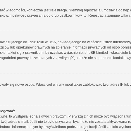
isać wiadomości, konieczna jest rejestracja. Niemniej rejestracja umożliwia dostęp
ków, możliwość przypisania do grup użytkowników itp. Rejestracja zajmuje tylko ch
bowiązującego od 1998 roku w USA, nakładającego na właścicieli stron internetowy
iców lub opiekunów prawnych na zbieranie informacji prywatnych od osób poniżej 1
skontaktuj się z prawnikiem, by uzyskać wyjaśnienie. phpBB Limited i właściciele 
zagadnień prawnych związanych z tą witryną?”, a także nie są punktem kontaktow
strowały się nowe osoby. Właściciel witryny mógł także zablokować twój adres IP lu
alogować!
wne, to wystąpiła jedna z dwóch przyczyn. Pierwszą z nich może być włączona funk
twój adres e-mail. Jeśli nie to było przyczyną, być może nie została aktywowana
tratora. Informacja o tym była wyświetlona podczas rejestracji. Jeśli została wysł