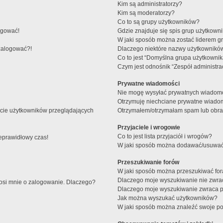
Kim są administratorzy?
Kim są moderatorzy?
Co to są grupy użytkowników?
ogować!
Gdzie znajduje się spis grup użytkown
W jaki sposób można zostać liderem g
 zalogować?!
Dlaczego niektóre nazwy użytkowników
Co to jest “Domyślna grupa użytkownik
Czym jest odnośnik “Zespół administra
Prywatne wiadomości
Nie mogę wysyłać prywatnych wiadomo
Otrzymuję niechciane prywatne wiado
ście użytkowników przeglądających
Otrzymałem/otrzymałam spam lub obraźl
Przyjaciele i wrogowie
Co to jest lista przyjaciół i wrogów?
ieprawidłowy czas!
W jaki sposób można dodawać/usuwać u
Przeszukiwanie forów
W jaki sposób można przeszukiwać fo
Dlaczego moje wyszukiwanie nie zwr
rosi mnie o zalogowanie. Dlaczego?
Dlaczego moje wyszukiwanie zwraca p
Jak można wyszukać użytkowników?
W jaki sposób można znaleźć swoje pos