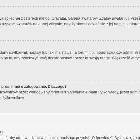
wając jednej z czterech metod: Gravatar, Galeria awatarów, Zdalny awatar lub Prze
a używać awatarów na danej witrynie, należy skontaktować się z jej administratore
ny użytkownik napisał lub jaki ma status na forum, np. moderatora czy administr
o po to, aby zwiększyć swój licznik postów i przez to swoją rangę. Większość witryn 
 prosi mnie o zalogowanie. Dlaczego?
kowników przez wbudowany formularz wysyłania e-maili i tylko wtedy, jeżeli admin
 użytkowników.
e?
emat”, aby odpowiedzieć w temacie, nacisnąć przycisk „Odpowiedz”. Być może, że 