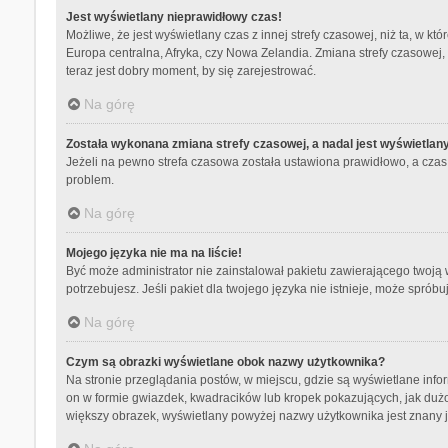
Jest wyświetlany nieprawidłowy czas!
Możliwe, że jest wyświetlany czas z innej strefy czasowej, niż ta, w kt
Europa centralna, Afryka, czy Nowa Zelandia. Zmiana strefy czasowej,
teraz jest dobry moment, by się zarejestrować.
Na górę
Została wykonana zmiana strefy czasowej, a nadal jest wyświetlan
Jeżeli na pewno strefa czasowa została ustawiona prawidłowo, a czas 
problem.
Na górę
Mojego języka nie ma na liście!
Być może administrator nie zainstalował pakietu zawierającego twoją w
potrzebujesz. Jeśli pakiet dla twojego języka nie istnieje, może spró
Na górę
Czym są obrazki wyświetlane obok nazwy użytkownika?
Na stronie przeglądania postów, w miejscu, gdzie są wyświetlane info
on w formie gwiazdek, kwadracików lub kropek pokazujących, jak dużo p
większy obrazek, wyświetlany powyżej nazwy użytkownika jest znany ja