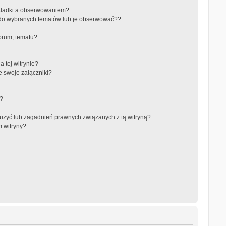
akładki a obserwowaniem?
do wybranych tematów lub je obserwować??
orum, tematu?
 tej witrynie?
e swoje załączniki?
a?
użyć lub zagadnień prawnych związanych z tą witryną?
m witryny?