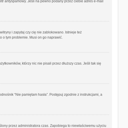
iltr antyspamowy. Jeśli na pewno podany przez ciebie adres e-mail
ryny i zapytaj czy cię nie zablokowano. Istnieje też
go o tym problemie. Musi on go naprawić.
kowników, którzy nic nie pisali przez dłuższy czas. Jeśli tak się
dnośnik “Nie pamiętam hasła”. Postępuj zgodnie z instrukcjami, a
kreślony przez administratora czas. Zapobiega to niewłaściwemu użyciu