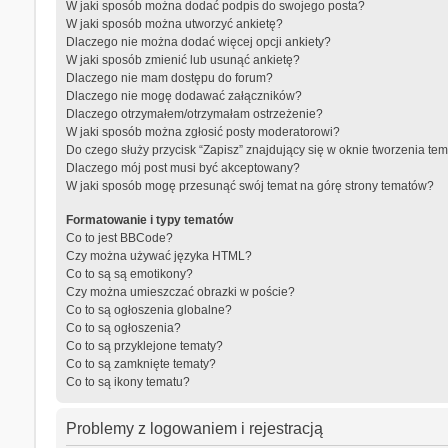
W jaki sposób można dodać podpis do swojego posta?
W jaki sposób można utworzyć ankietę?
Dlaczego nie można dodać więcej opcji ankiety?
W jaki sposób zmienić lub usunąć ankietę?
Dlaczego nie mam dostępu do forum?
Dlaczego nie mogę dodawać załączników?
Dlaczego otrzymałem/otrzymałam ostrzeżenie?
W jaki sposób można zgłosić posty moderatorowi?
Do czego służy przycisk “Zapisz” znajdujący się w oknie tworzenia te
Dlaczego mój post musi być akceptowany?
W jaki sposób mogę przesunąć swój temat na górę strony tematów?
Formatowanie i typy tematów
Co to jest BBCode?
Czy można używać języka HTML?
Co to są są emotikony?
Czy można umieszczać obrazki w poście?
Co to są ogłoszenia globalne?
Co to są ogłoszenia?
Co to są przyklejone tematy?
Co to są zamknięte tematy?
Co to są ikony tematu?
Problemy z logowaniem i rejestracją