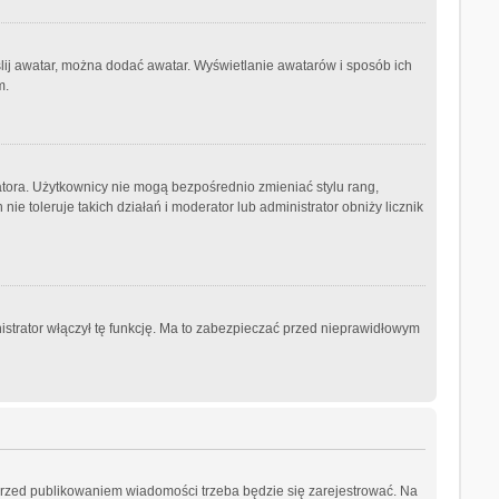
ślij awatar, można dodać awatar. Wyświetlanie awatarów i sposób ich
m.
atora. Użytkownicy nie mogą bezpośrednio zmieniać stylu rang,
nie toleruje takich działań i moderator lub administrator obniży licznik
istrator włączył tę funkcję. Ma to zabezpieczać przed nieprawidłowym
przed publikowaniem wiadomości trzeba będzie się zarejestrować. Na