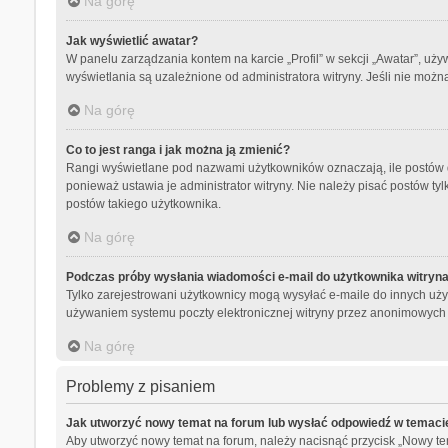
Na górę
Jak wyświetlić awatar?
W panelu zarządzania kontem na karcie „Profil” w sekcji „Awatar”, uży
wyświetlania są uzależnione od administratora witryny. Jeśli nie możn
Na górę
Co to jest ranga i jak można ją zmienić?
Rangi wyświetlane pod nazwami użytkowników oznaczają, ile postów da
ponieważ ustawia je administrator witryny. Nie należy pisać postów tylk
postów takiego użytkownika.
Na górę
Podczas próby wysłania wiadomości e-mail do użytkownika witryna
Tylko zarejestrowani użytkownicy mogą wysyłać e-maile do innych użyt
używaniem systemu poczty elektronicznej witryny przez anonimowych
Na górę
Problemy z pisaniem
Jak utworzyć nowy temat na forum lub wysłać odpowiedź w temaci
Aby utworzyć nowy temat na forum, należy nacisnąć przycisk „Nowy t