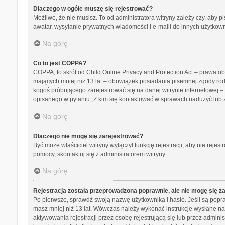
Dlaczego w ogóle muszę się rejestrować?
Możliwe, że nie musisz. To od administratora witryny zależy czy, aby p
awatar, wysyłanie prywatnych wiadomości i e-maili do innych użytkowni
Na górę
Co to jest COPPA?
COPPA, to skrót od Child Online Privacy and Protection Act – prawa o
mających mniej niż 13 lat – obowiązek posiadania pisemnej zgody rodz
kogoś próbującego zarejestrować się na danej witrynie internetowej – 
opisanego w pytaniu „Z kim się kontaktować w sprawach nadużyć lub 
Na górę
Dlaczego nie mogę się zarejestrować?
Być może właściciel witryny wyłączył funkcję rejestracji, aby nie reje
pomocy, skontaktuj się z administratorem witryny.
Na górę
Rejestracja została przeprowadzona poprawnie, ale nie mogę się z
Po pierwsze, sprawdź swoją nazwę użytkownika i hasło. Jeśli są popra
masz mniej niż 13 lat. Wówczas należy wykonać instrukcje wysłane na 
aktywowania rejestracji przez osobę rejestrującą się lub przez adminis