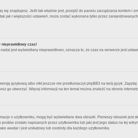
órej się znajdujesz. Jeśli tak właśnie jest, przejdź do panelu zarządzania kontem i
 tak jak i większości ustawień, może zostać wykonana tylko przez zarejestrowanyc
y nieprawidłowy czas!
nadal jest wyświetlany nieprawidłowo, oznacza to, że czas na serwerze jest ustawi
ersję językową albo nikt jeszcze nie przetłumaczył phpBB3 na twój język. Zapytaj 
bujesz go utworzyć. Więcej informacji na ten temat można znaleźć na stronie intern
rmacje o użytkowniku, mogą być wyświetlane dwa obrazki. Pierwszy obrazek jest s
ostów zostało napisanych przez użytkownika lub jaki jest jego status na tej witry
ko awatar i jest unikatowy lub osobisty dla każdego użytkownika.