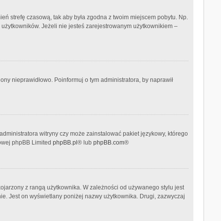
 zmień strefę czasową, tak aby była zgodna z twoim miejscem pobytu. Np.
h użytkowników. Jeżeli nie jesteś zarejestrowanym użytkownikiem –
ony nieprawidłowo. Poinformuj o tym administratora, by naprawił
administratora witryny czy może zainstalować pakiet językowy, którego
etowej phpBB Limited
phpBB.pl
® lub
phpBB.com
®
kojarzony z rangą użytkownika. W zależności od używanego stylu jest
nie. Jest on wyświetlany poniżej nazwy użytkownika. Drugi, zazwyczaj