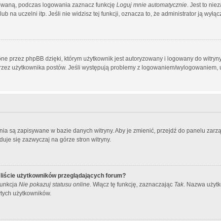
owaną, podczas logowania zaznacz funkcję
Loguj mnie automatycznie
. Jest to ni
 na uczelni itp. Jeśli nie widzisz tej funkcji, oznacza to, że administrator ją wyłącz
ne przez phpBB dzięki, którym użytkownik jest autoryzowany i logowany do witryny.
h przez użytkownika postów. Jeśli występują problemy z logowaniem/wylogowaniem,
ienia są zapisywane w bazie danych witryny. Aby je zmienić, przejdź do panelu z
duje się zazwyczaj na górze stron witryny.
liście użytkowników przeglądających forum?
funkcja
Nie pokazuj statusu online
. Włącz tę funkcję, zaznaczając
Tak
. Nazwa użytk
ytych użytkowników.