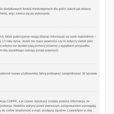
 do dodatkowych funkcji niedostępnych dla gości, takich jak własny
wilę, więc zaleca się jej wykonanie.
ch, które potencjalnie mogą zbierać informacje od osób małoletnich –
3 roku życia. Jeżeli nie masz pewności czy to dotyczy ciebie jako
tej witryny nie dostarczają pomocy prawnej z wyjątkiem przypadku
ym dla wszelkiego rodzaju porad prawnych.
b zabronił nazwy użytkownika, którą próbujesz zarejestrować. W sprawie
cja COPPA, a w czasie rejestracji została podana informacja, że
 rejestracja. Niektóre witryny przed pierwszym zalogowaniem wymagają
ana do ciebie wiadomość e-mail, postępuj zgodnie z zawartymi w niej