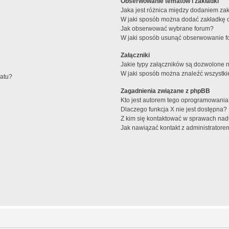
Obserwowanie tematów i zakładki
Jaka jest różnica między dodaniem z
W jaki sposób można dodać zakładkę 
Jak obserwować wybrane forum?
W jaki sposób usunąć obserwowanie f
Załączniki
Jakie typy załączników są dozwolone na
W jaki sposób można znaleźć wszystki
matu?
Zagadnienia związane z phpBB
Kto jest autorem tego oprogramowani
Dlaczego funkcja X nie jest dostępna?
Z kim się kontaktować w sprawach nad
Jak nawiązać kontakt z administratore