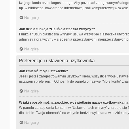
twojego konta przez kogoś innego. Aby pozostać zalogowanym/zalog
np. w bibliotece, kawiarence internetowej, sali komputerowej w szkole lub
Na górę
Jak działa funkcja “Usuń ciasteczka witryny”?
Funkcja “Usuń ciasteczka witryny” usuwa wszystkie ciasteczka utworzo
administratora witryny – śledzenia przeczytanych i nieprzeczytanyc
Na górę
Preferencje i ustawienia użytkownika
Jak zmienić moje ustawienia?
Jeżeli jesteś zarejestrowanym użytkownikiem, wszystkie twoje ustaw
ustawień i preferencji. Odnośnik do panelu o nazwie “Moje konto” znaj
Na górę
W jaki sposób można zapobiec wyświetlaniu nazwy użytkownika na 
W panelu zarządzania kontem, w “Ustawieniach witryny” znajduje się 
dla ciebie. Twoja obecność na witrynie będzie wykazana w liczbie ukr
Na górę