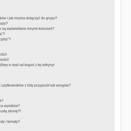
ików i jak można dołączyć do grupy?
rupy?
 są wyświetlane innymi kolorami?
a”?
cyjny”?
ści!
mości!
iwy e-mail od kogoś z tej witryny!
żytkowników z listy przyjaciół lub wrogów?
ra?
aca wyników?
ustą stronę?!
ty i tematy?