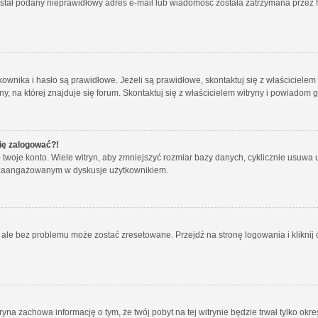
został podany nieprawidłowy adres e-mail lub wiadomość została zatrzymana przez f
ika i hasło są prawidłowe. Jeżeli są prawidłowe, skontaktuj się z właścicielem wit
 na której znajduje się forum. Skontaktuj się z właścicielem witryny i powiadom 
się zalogować?!
oje konto. Wiele witryn, aby zmniejszyć rozmiar bazy danych, cyklicznie usuwa użyt
 i zaangażowanym w dyskusje użytkownikiem.
le bez problemu może zostać zresetowane. Przejdź na stronę logowania i kliknij o
tryna zachowa informację o tym, że twój pobyt na tej witrynie będzie trwał tylko o