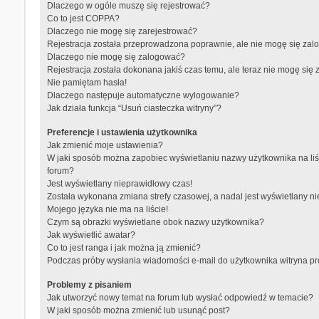
Dlaczego w ogóle muszę się rejestrować?
Co to jest COPPA?
Dlaczego nie mogę się zarejestrować?
Rejestracja została przeprowadzona poprawnie, ale nie mogę się zal
Dlaczego nie mogę się zalogować?
Rejestracja została dokonana jakiś czas temu, ale teraz nie mogę się
Nie pamiętam hasła!
Dlaczego następuje automatyczne wylogowanie?
Jak działa funkcja “Usuń ciasteczka witryny”?
Preferencje i ustawienia użytkownika
Jak zmienić moje ustawienia?
W jaki sposób można zapobiec wyświetlaniu nazwy użytkownika na li
forum?
Jest wyświetlany nieprawidłowy czas!
Została wykonana zmiana strefy czasowej, a nadal jest wyświetlany n
Mojego języka nie ma na liście!
Czym są obrazki wyświetlane obok nazwy użytkownika?
Jak wyświetlić awatar?
Co to jest ranga i jak można ją zmienić?
Podczas próby wysłania wiadomości e-mail do użytkownika witryna p
Problemy z pisaniem
Jak utworzyć nowy temat na forum lub wysłać odpowiedź w temacie?
W jaki sposób można zmienić lub usunąć post?