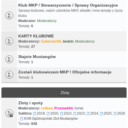
Klub MKP / Stowarzyszenie / Sprawy Organizacyjne
Sprawy klubowe, nabór członków MKP, składki i inne tematy z życia
klubu
Moderator:
Moderatorzy
Tematy:
6
KARTY KLUBOWE
Moderatorzy:
Sylwester66
,
bedzin
,
Moderatorzy
Tematy:
27
Stajnie Mustangów
Tematy:
1
Zostań klubowiczem MKP ! Oficjalne informacje
Tematy:
1
Zloty
Zloty i spoty
Moderatorzy:
celibad
,
Przemek64
,
horse
Subfora:
2019
,
2020
,
2022
,
2023
,
2024
,
2025
,
2026
,
XVIII Ogólnopolski Zlot Mustangów
Tematy:
848