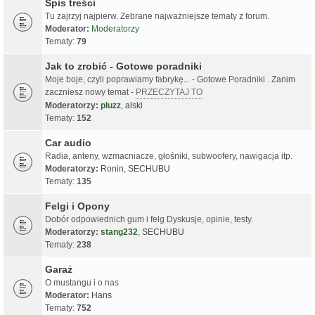
Spis treści
Tu zajrzyj najpierw. Zebrane najważniejsze tematy z forum.
Moderator:
Moderatorzy
Tematy:
79
Jak to zrobić - Gotowe poradniki
Moje boje, czyli poprawiamy fabrykę... - Gotowe Poradniki . Zanim
zaczniesz nowy temat -
PRZECZYTAJ TO
Moderatorzy:
pluzz
,
alski
Tematy:
152
Car audio
Radia, anteny, wzmacniacze, głośniki, subwoofery, nawigacja itp.
Moderatorzy:
Ronin
,
SECHUBU
Tematy:
135
Felgi i Opony
Dobór odpowiednich gum i felg Dyskusje, opinie, testy.
Moderatorzy:
stang232
,
SECHUBU
Tematy:
238
Garaż
O mustangu i o nas
Moderator:
Hans
Tematy:
752