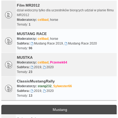
Film MR2012
dział widoczny tylko dla uczestników biorących udział w planie filmu
MR2012
Moderatorzy:
celibad
,
horse
Tematy:
1
MUSTANG RACE
Moderatorzy:
celibad
,
horse
Subfora:
Mustang Race 2019
,
Mustang Race 2020
Tematy:
96
MUSTKA
Moderatorzy:
celibad
,
Przemek64
Subfora:
2019
,
2020
Tematy:
23
ClassicMustangRally
Moderatorzy:
stang232
,
Sylwester66
Subfora:
2019
,
2020
Tematy:
13
Mustang