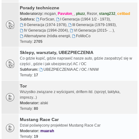
Porady techniczne
Moderatorzy:
mcgan
,
Pavulon_
,
pluzz
,
Rezor
,
stang232
,
celibad
Subfora:
ForScan
,
I Generacja (1964 1/2 - 1973)
,
II Generacja (1974-1978)
,
III Generacja (1979-1993)
,
IV Generacja (1994-2004)
,
VI Generacja (2015- ... )
,
Alternatywne źródła energii
,
FoMoCo
Tematy:
2705
Sklepy, warsztaty, UBEZPIECZENIA
Co gdzie kupić, gdzie naprawić nasze auto, gdzie zaopatrzyć się w
części , gdzie i jak ubezpieczyć AC / OC
Subforum:
UBEZPIECZENIA AC / OC / NNW
Tematy:
17
Tor
Wszystko związane z wyścigami, driftem itd. (sprzęt, taktyka,
imprezy...)
Moderator:
alski
Tematy:
80
Mustang Race Car
Dział poświęcony projektowi Mustang Race Car
Moderator:
muarah
Tematy:
19