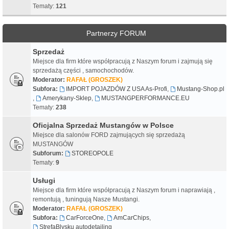
Tematy:
121
Partnerzy FORUM
Sprzedaż
Miejsce dla firm które współpracują z Naszym forum i zajmują się
sprzedażą części , samochochodów.
Moderator:
RAFAŁ (GROSZEK)
Subfora:
IMPORT POJAZDÓW Z USA As-Profi
,
Mustang-Shop.pl
,
Amerykany-Sklep
,
MUSTANGPERFORMANCE.EU
Tematy:
238
Oficjalna Sprzedaż Mustangów w Polsce
Miejsce dla salonów FORD zajmujących się sprzedażą
MUSTANGÓW
Subforum:
STOREOPOLE
Tematy:
9
Usługi
Miejsce dla firm które współpracują z Naszym forum i naprawiają ,
remontują , tuningują Nasze Mustangi.
Moderator:
RAFAŁ (GROSZEK)
Subfora:
CarForceOne
,
AmCarChips
,
StrefaBlysku autodetailing