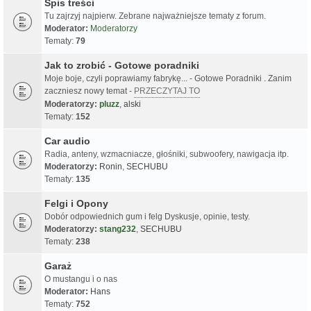
Spis treści
Tu zajrzyj najpierw. Zebrane najważniejsze tematy z forum.
Moderator:
Moderatorzy
Tematy:
79
Jak to zrobić - Gotowe poradniki
Moje boje, czyli poprawiamy fabrykę... - Gotowe Poradniki . Zanim
zaczniesz nowy temat -
PRZECZYTAJ TO
Moderatorzy:
pluzz
,
alski
Tematy:
152
Car audio
Radia, anteny, wzmacniacze, głośniki, subwoofery, nawigacja itp.
Moderatorzy:
Ronin
,
SECHUBU
Tematy:
135
Felgi i Opony
Dobór odpowiednich gum i felg Dyskusje, opinie, testy.
Moderatorzy:
stang232
,
SECHUBU
Tematy:
238
Garaż
O mustangu i o nas
Moderator:
Hans
Tematy:
752