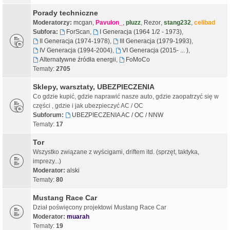
Porady techniczne
Moderatorzy:
mcgan
,
Pavulon_
,
pluzz
,
Rezor
,
stang232
,
celibad
Subfora:
ForScan
,
I Generacja (1964 1/2 - 1973)
,
II Generacja (1974-1978)
,
III Generacja (1979-1993)
,
IV Generacja (1994-2004)
,
VI Generacja (2015- ... )
,
Alternatywne źródła energii
,
FoMoCo
Tematy:
2705
Sklepy, warsztaty, UBEZPIECZENIA
Co gdzie kupić, gdzie naprawić nasze auto, gdzie zaopatrzyć się w
części , gdzie i jak ubezpieczyć AC / OC
Subforum:
UBEZPIECZENIA AC / OC / NNW
Tematy:
17
Tor
Wszystko związane z wyścigami, driftem itd. (sprzęt, taktyka,
imprezy...)
Moderator:
alski
Tematy:
80
Mustang Race Car
Dział poświęcony projektowi Mustang Race Car
Moderator:
muarah
Tematy:
19