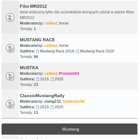
Film MR2012
dział widoczny tylko dla uczestników biorących udział w planie filmu
MR2012
Moderatorzy:
celibad
,
horse
Tematy:
1
MUSTANG RACE
Moderatorzy:
celibad
,
horse
Subfora:
Mustang Race 2019
,
Mustang Race 2020
Tematy:
96
MUSTKA
Moderatorzy:
celibad
,
Przemek64
Subfora:
2019
,
2020
Tematy:
23
ClassicMustangRally
Moderatorzy:
stang232
,
Sylwester66
Subfora:
2019
,
2020
Tematy:
13
Mustang