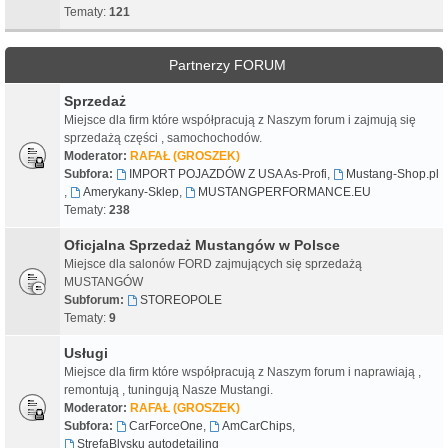
Tematy:
121
Partnerzy FORUM
Sprzedaż
Miejsce dla firm które współpracują z Naszym forum i zajmują się
sprzedażą części , samochochodów.
Moderator:
RAFAŁ (GROSZEK)
Subfora:
IMPORT POJAZDÓW Z USA As-Profi
,
Mustang-Shop.pl
,
Amerykany-Sklep
,
MUSTANGPERFORMANCE.EU
Tematy:
238
Oficjalna Sprzedaż Mustangów w Polsce
Miejsce dla salonów FORD zajmujących się sprzedażą
MUSTANGÓW
Subforum:
STOREOPOLE
Tematy:
9
Usługi
Miejsce dla firm które współpracują z Naszym forum i naprawiają ,
remontują , tuningują Nasze Mustangi.
Moderator:
RAFAŁ (GROSZEK)
Subfora:
CarForceOne
,
AmCarChips
,
StrefaBlysku autodetailing