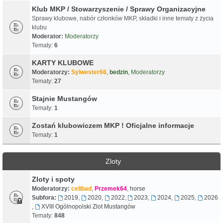
Klub MKP / Stowarzyszenie / Sprawy Organizacyjne
Sprawy klubowe, nabór członków MKP, składki i inne tematy z życia
klubu
Moderator:
Moderatorzy
Tematy:
6
KARTY KLUBOWE
Moderatorzy:
Sylwester66
,
bedzin
,
Moderatorzy
Tematy:
27
Stajnie Mustangów
Tematy:
1
Zostań klubowiczem MKP ! Oficjalne informacje
Tematy:
1
Zloty
Zloty i spoty
Moderatorzy:
celibad
,
Przemek64
,
horse
Subfora:
2019
,
2020
,
2022
,
2023
,
2024
,
2025
,
2026
,
XVIII Ogólnopolski Zlot Mustangów
Tematy:
848