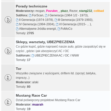
Porady techniczne
Moderatorzy:
mcgan
,
Pavulon_
,
pluzz
,
Rezor
,
stang232
,
celibad
Subfora:
ForScan
,
I Generacja (1964 1/2 - 1973)
,
II Generacja (1974-1978)
,
III Generacja (1979-1993)
,
IV Generacja (1994-2004)
,
VI Generacja (2015- ... )
,
Alternatywne źródła energii
,
FoMoCo
Tematy:
2705
Sklepy, warsztaty, UBEZPIECZENIA
Co gdzie kupić, gdzie naprawić nasze auto, gdzie zaopatrzyć się w
części , gdzie i jak ubezpieczyć AC / OC
Subforum:
UBEZPIECZENIA AC / OC / NNW
Tematy:
17
Tor
Wszystko związane z wyścigami, driftem itd. (sprzęt, taktyka,
imprezy...)
Moderator:
alski
Tematy:
80
Mustang Race Car
Dział poświęcony projektowi Mustang Race Car
Moderator:
muarah
Tematy:
19