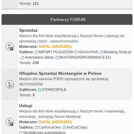
Tematy:
121
Partnerzy FORUM
Sprzedaż
Miejsce dla firm które współpracują z Naszym forum i zajmują się
sprzedażą części , samochochodów.
Moderator:
RAFAŁ (GROSZEK)
Subfora:
IMPORT POJAZDÓW Z USA As-Profi
,
Mustang-Shop.pl
,
Amerykany-Sklep
,
MUSTANGPERFORMANCE.EU
Tematy:
238
Oficjalna Sprzedaż Mustangów w Polsce
Miejsce dla salonów FORD zajmujących się sprzedażą
MUSTANGÓW
Subforum:
STOREOPOLE
Tematy:
9
Usługi
Miejsce dla firm które współpracują z Naszym forum i naprawiają ,
remontują , tuningują Nasze Mustangi.
Moderator:
RAFAŁ (GROSZEK)
Subfora:
CarForceOne
,
AmCarChips
,
StrefaBlysku autodetailing