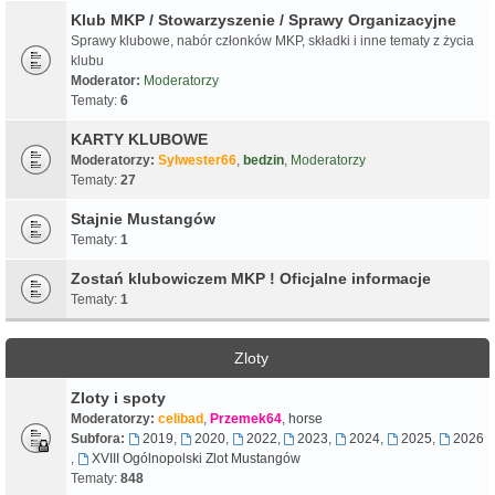
Klub MKP / Stowarzyszenie / Sprawy Organizacyjne
Sprawy klubowe, nabór członków MKP, składki i inne tematy z życia
klubu
Moderator:
Moderatorzy
Tematy:
6
KARTY KLUBOWE
Moderatorzy:
Sylwester66
,
bedzin
,
Moderatorzy
Tematy:
27
Stajnie Mustangów
Tematy:
1
Zostań klubowiczem MKP ! Oficjalne informacje
Tematy:
1
Zloty
Zloty i spoty
Moderatorzy:
celibad
,
Przemek64
,
horse
Subfora:
2019
,
2020
,
2022
,
2023
,
2024
,
2025
,
2026
,
XVIII Ogólnopolski Zlot Mustangów
Tematy:
848