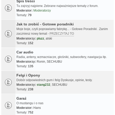
Spis treści
Tu zajrzyj najpierw. Zebrane najważniejsze tematy z forum.
Moderator:
Moderatorzy
Tematy:
79
Jak to zrobić - Gotowe poradniki
Moje boje, czyli poprawiamy fabrykę... - Gotowe Poradniki . Zanim
zaczniesz nowy temat -
PRZECZYTAJ TO
Moderatorzy:
pluzz
,
alski
Tematy:
152
Car audio
Radia, anteny, wzmacniacze, głośniki, subwoofery, nawigacja itp.
Moderatorzy:
Ronin
,
SECHUBU
Tematy:
135
Felgi i Opony
Dobór odpowiednich gum i felg Dyskusje, opinie, testy.
Moderatorzy:
stang232
,
SECHUBU
Tematy:
238
Garaż
O mustangu i o nas
Moderator:
Hans
Tematy:
752