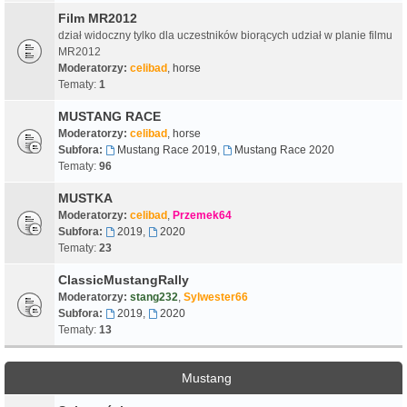
Film MR2012
dział widoczny tylko dla uczestników biorących udział w planie filmu
MR2012
Moderatorzy:
celibad
,
horse
Tematy:
1
MUSTANG RACE
Moderatorzy:
celibad
,
horse
Subfora:
Mustang Race 2019
,
Mustang Race 2020
Tematy:
96
MUSTKA
Moderatorzy:
celibad
,
Przemek64
Subfora:
2019
,
2020
Tematy:
23
ClassicMustangRally
Moderatorzy:
stang232
,
Sylwester66
Subfora:
2019
,
2020
Tematy:
13
Mustang