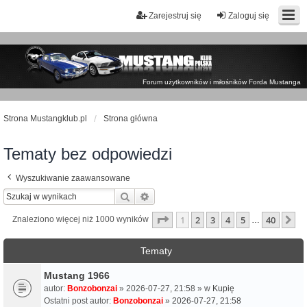
Zarejestruj się
Zaloguj się
Forum użytkowników i miłośników Forda Mustanga
Strona Mustangklub.pl
Strona główna
Tematy bez odpowiedzi
Wyszukiwanie zaawansowane
Szukaj
Wyszukiwanie zaawansowane
Strona
1
z
40
1
2
3
4
5
40
N
Znaleziono więcej niż 1000 wyników
…
Tematy
Mustang 1966
autor:
Bonzobonzai
» 2026-07-27, 21:58 » w
Kupię
Ostatni post autor:
Bonzobonzai
»
2026-07-27, 21:58