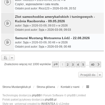
Części , wyposażenie i cała reszta.
Ostatni post autor:
Rico123
»
2026-03-09, 20:52
Zlot samochodów amerykańskich i tuningowych -
Kuźnia Raciborska - 09.05.2026
autor:
Syja
» 2026-03-09, 09:03 » w
2026
Ostatni post autor:
Syja
»
2026-03-09, 09:03
Samurai Mustang Motoarena Łódź - 22.08.2026
autor:
Syja
» 2026-03-09, 00:48 » w
2026
Ostatni post autor:
Syja
»
2026-03-09, 00:48
Strona
1
z
40
1
2
3
4
5
40
N
Znaleziono więcej niż 1000 wyników
…
Przejdź do
Strona Mustangklub.pl
Strona główna
Kontakt z nami
Technologię dostarcza
phpBB
® Forum Software © phpBB Limited
Polski pakiet językowy dostarcza
phpBB.pl
Style we_universal created by
INVENTEA
& v12mike