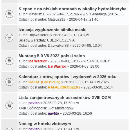
Klepanie na niskich obrotach w okolicy hydrokinetyka
autor:
Mateusz31
» 2026-04-17, 21:46 » w
VI Generacja (2015- ... )
Ostatni post autor:
Mateusz31
»
2026-04-17, 21:46
Izolacja wygluszenie silnika maski
autor:
Daywalker88
» 2026-04-08, 13:04 » w
Sklepy, warsztaty, UBEZPIECZENIA
Ostatni post autor:
Daywalker88
»
2026-04-08, 13:04
Mustang 5.0 V8 2022 polski salon
autor:
Ice Warrior
» 2026-04-03, 18:06 » w
SAMOCHODY
Ostatni post autor:
Ice Warrior
»
2026-04-03, 18:06
Kalendarz zlotów, spotów i wydarzeń w 2026 roku
autor:
RAFAŁ (GROSZEK)
» 2026-03-30, 15:14 » w
2026
Ostatni post autor:
RAFAŁ (GROSZEK)
»
2026-03-30, 15:14
Lista zarejestrowanych uczestników XVIII OZM
autor:
pavlito
» 2026-03-28, 16:50 » w
XVIII Ogólnopolski Zlot Mustangów
Ostatni post autor:
pavlito
»
2026-03-28, 16:50
Nocleg w hotelu zlotowym
autor:
pavlito
» 2026-03-28, 16:41 » w