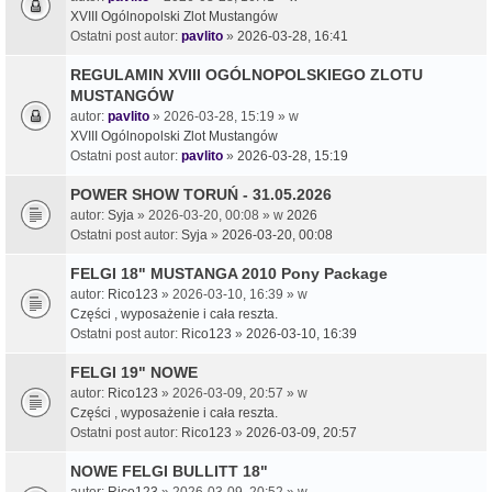
XVIII Ogólnopolski Zlot Mustangów
Ostatni post autor:
pavlito
»
2026-03-28, 16:41
REGULAMIN XVIII OGÓLNOPOLSKIEGO ZLOTU
MUSTANGÓW
autor:
pavlito
» 2026-03-28, 15:19 » w
XVIII Ogólnopolski Zlot Mustangów
Ostatni post autor:
pavlito
»
2026-03-28, 15:19
POWER SHOW TORUŃ - 31.05.2026
autor:
Syja
» 2026-03-20, 00:08 » w
2026
Ostatni post autor:
Syja
»
2026-03-20, 00:08
FELGI 18" MUSTANGA 2010 Pony Package
autor:
Rico123
» 2026-03-10, 16:39 » w
Części , wyposażenie i cała reszta.
Ostatni post autor:
Rico123
»
2026-03-10, 16:39
FELGI 19" NOWE
autor:
Rico123
» 2026-03-09, 20:57 » w
Części , wyposażenie i cała reszta.
Ostatni post autor:
Rico123
»
2026-03-09, 20:57
NOWE FELGI BULLITT 18"
autor:
Rico123
» 2026-03-09, 20:52 » w