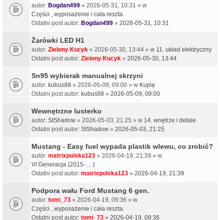
autor:
Bogdan499
» 2026-05-31, 10:31 » w
Części , wyposażenie i cała reszta.
Ostatni post autor:
Bogdan499
»
2026-05-31, 10:31
Żarówki LED H1
autor:
Zielony Kucyk
» 2026-05-30, 13:44 » w
11. układ elektryczny
Ostatni post autor:
Zielony Kucyk
»
2026-05-30, 13:44
Sn95 wybierak manualnej skrzyni
autor:
kubus88
» 2026-05-09, 09:00 » w
Kupię
Ostatni post autor:
kubus88
»
2026-05-09, 09:00
Wewnętrzne lusterko
autor:
StShadow
» 2026-05-03, 21:25 » w
14. wnętrze i detale
Ostatni post autor:
StShadow
»
2026-05-03, 21:25
Mustang - Easy fuel wypada plastik wlewu, co zrobić?
autor:
matrixpolska123
» 2026-04-19, 21:39 » w
VI Generacja (2015- ... )
Ostatni post autor:
matrixpolska123
»
2026-04-19, 21:39
Podpora wału Ford Mustang 6 gen.
autor:
tomi_73
» 2026-04-19, 09:36 » w
Części , wyposażenie i cała reszta.
Ostatni post autor:
tomi_73
»
2026-04-19, 09:36