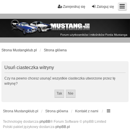
Zarejestruj się
Zaloguj się
Forum użytkowników i miłośników Forda Mustanga
Strona Mustangklub.pl
Strona główna
Usuń ciasteczka witryny
Czy na pewno chcesz usunąć wszystkie ciasteczka utworzone przez tę
witrynę?
Strona Mustangklub.pl
Strona główna
Kontakt z nami
Technologię dostarcza
phpBB
® Forum Software © phpBB Limited
Polski pakiet językowy dostarcza
phpBB.pl