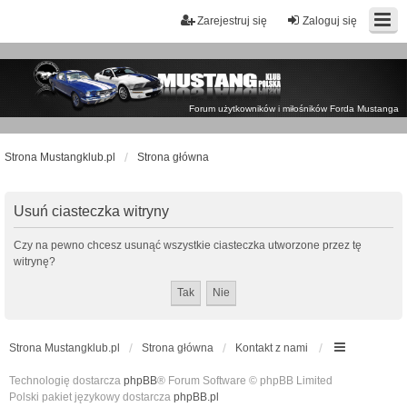
Zarejestruj się
Zaloguj się
Forum użytkowników i miłośników Forda Mustanga
Strona Mustangklub.pl
Strona główna
Usuń ciasteczka witryny
Czy na pewno chcesz usunąć wszystkie ciasteczka utworzone przez tę
witrynę?
Strona Mustangklub.pl
Strona główna
Kontakt z nami
Technologię dostarcza
phpBB
® Forum Software © phpBB Limited
Polski pakiet językowy dostarcza
phpBB.pl