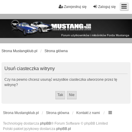
Zarejestruj się
Zaloguj się
Forum użytkowników i miłośników Forda Mustanga
Strona Mustangklub.pl
Strona główna
Usuń ciasteczka witryny
Czy na pewno chcesz usunąć wszystkie ciasteczka utworzone przez tę
witrynę?
Strona Mustangklub.pl
Strona główna
Kontakt z nami
Technologię dostarcza
phpBB
® Forum Software © phpBB Limited
Polski pakiet językowy dostarcza
phpBB.pl