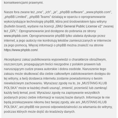
konsekwencjami prawnymi.
Nasze fora zwane też „one”, „ich”, „je”, „phpBB software”, „www.phpbb.com”,
„phpBB Limited”, „phpBB Teams” działają w oparciu o oprogramowanie
wykorzystujące technologię phpBB, która jest środowiskiem typu witryny
(bulletin board), wydane na licencji „
GNU General Public License v2
” zwanej
też „GPL”. Oprogramowanie jest dostępne do pobrania ze strony
www.phpbb.com
. Oprogramowanie phpBB tylko ułatwia dyskusje przez
internet, a jego autorzy nie kontrolują tekstów zamieszczanych w internecie
za jego pomocą. Więcej informacji o phpBB można znaleźć na stronie
https://www.phpbb.com/
.
Akceptujesz zakaz publikowania wypowiedzi o charakterze obraźliwym,
oszczerczym, propagującym treści niezgodne z polskim prawem lub
naruszającym cudze prawa autorskie i dobra osobiste. Naruszenie tego
zakazu może skutkować dla ciebie całkowitym zablokowaniem dostępu do
tej witryny, a twój dostawca internetu zostanie powiadomiony o twoim
niewłaściwym zachowaniu. Wyrażasz zgodę na to, że „MUSTANG KLUB
POLSKA” może w każdej chwili usunąć, zmienić, przenieść lub zamknąć
każdy twój temat, post. Wyrażasz zgodę na zapisywanie wszystkich
podanych przez ciebie informacji w naszej bazie danych. Informacje te nie
będą przekazywane nikomu bez twojej zgody, ale ani „MUSTANG KLUB
POLSKA”, ani phpBB nie ponosi odpowiedzialności za włamania do witryny,
podczas których może dojść do kradzieży danych.